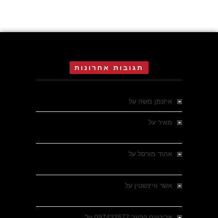
תגובות אחרונות
איזנמן משה
על
המחתרת באסיזי
מאיר
על
מלחמת האזרחים ביוון 1946-1949 –
מבחר צילומים היסטוריים
אהוד מורסל
על
רחובות ברסלאו, גרמניה,
בחודשים האחרונים של מלחמת העולם השנייה
אשר וויינשטין
על
רחובות ברסלאו, גרמניה,
בחודשים האחרונים של מלחמת העולם השנייה
אבינועם קריגר 097432577
על
גולני בכיבוש