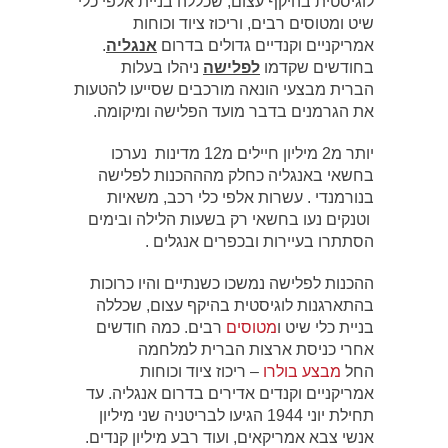
לוגיסטית בהיקף עצום, שכללה בניית אלפי כלי
שיט ומטוסים רבים, וריכוז ציוד וכוחות
אמריקניים וקנדיים גדולים בדרום
אנגליה
.
בחודשים שקדמו
לפלישה
ניהלו בעלות
הברית מבצעי הונאה מורכבים שסייעו להטעות
את הגרמנים בדבר מועד הפלישה ומיקומה.
יותר מ2 מיליון חיילים מ12 מדינות נערכו
בחשאי באנגליה כחלק מהההכנות לפלישה
בנורמנדי . עשרות אלפי כלי רכב, משאיות
וטנקים נעו בחשאי רק בשעות הלילה ובימים
הסתתרו בעיירות ובכפרים אנגלים .
ההכנות לפלישה נמשכו כשנתיים והיו כרוכות
בהתארגנות לוגיסטית בהיקף עצום, שכללה
בניית כלי שיט ו
מטוסים
רבים. כמה חודשים
אחרי כניסת ארצות הברית למלחמה
החל
מבצע בולרו
– ריכוז ציוד וכוחות
אמריקניים וקנדים אדירים בדרום אנגליה. עד
תחילת יוני 1944 הגיעו לבריטניה שני מיליון
אנשי צבא אמריקאים, ועוד רבע מיליון קנדים.