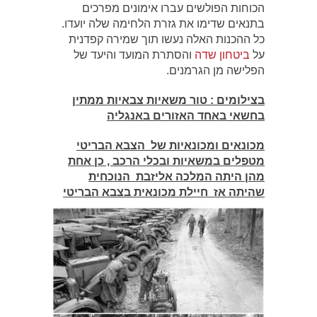
הכוחות הפולשים עברו אימונים מפרכים
בתנאים שדימו את גזרת הלחימה שלה יועדו.
כל ההכנות האלה נעשו תוך שמירה קפדנית
על
ביטחון שדה
והסתרת המועד והיעד של
הפלישה מן הגרמנים.
בצילומים : טור משאיות צבאיות ממתין
בחשאי באחד האזורים באנגליה
מכונאים ומכונאיות של הצבא הבריטי
מטפלים במשאיות ובכלי הרכב , כן אחת
מהן היתה המלכה אליזבת הנוכחית
שהיתה אז חיילת מכונאית בצבא הבריטי