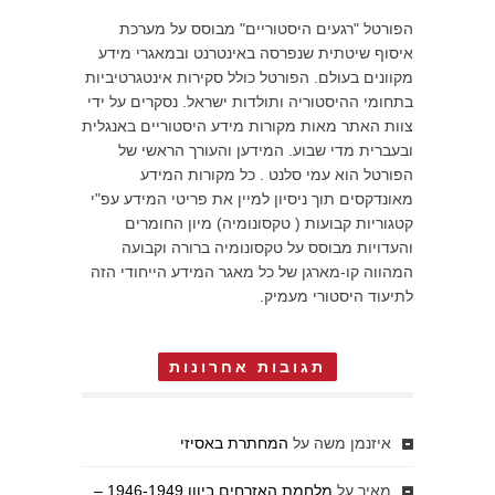
הפורטל "רגעים היסטוריים" מבוסס על מערכת
איסוף שיטתית שנפרסה באינטרנט ובמאגרי מידע
מקוונים בעולם. הפורטל כולל סקירות אינטגרטיביות
בתחומי ההיסטוריה ותולדות ישראל. נסקרים על ידי
צוות האתר מאות מקורות מידע היסטוריים באנגלית
ובעברית מדי שבוע. המידען והעורך הראשי של
הפורטל הוא עמי סלנט . כל מקורות המידע
מאונדקסים תוך ניסיון למיין את פריטי המידע עפ"י
קטגוריות קבועות ( טקסונומיה) מיון החומרים
והעדויות מבוסס על טקסונומיה ברורה וקבועה
המהווה קו-מארגן של כל מאגר המידע הייחודי הזה
לתיעוד היסטורי מעמיק.
תגובות אחרונות
איזנמן משה
על
המחתרת באסיזי
מאיר
על
מלחמת האזרחים ביוון 1946-1949 –