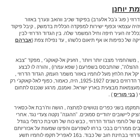
ת יוחנן
כנס לגליל הגדוד הדרוזי ( פוג' ג'בל אלערב) בפיקוד שכיב ווהאב ונערך באזור
יה עצמאי וכפוף ישירות למפקדה הכללית בדמשק , קיבל פיקוד
בכלל זה העיר חיפה וחיל המשמר שלה. בין הגדוד הדרוזי לבין
ה של כפיפות או אף תיאום כלשהו , עד נפילת צפת (
אברהם
לקרב משמר העמק היה נספח . ב11 באפריל 1948 , משהחמיר מצבו יותר ויותר , הזעיק אל-קאוקג'י , מפקד "צבא
 ההצלה", שהתבסס בשפרעם ( שפא עמרו) , והורה לו לבצע
יקל את הלחץ מעל לוחמיו באזור משמר העמק. הגדוד הדרוזי ,
בפיקודו של שכיב והאב , שלחם בצרפתים במרד הר הדרוזים בשנים 1925-1927, היה, כאמור, כפוף לאל-קאוקג'י רק
ה מעצמאות מבצעית בארץ ישראל. ואמנם, מרגע שנכנס לתחום
 (
בני מוריס
) .
ו התמקמו בשני כפרים נטושים למחצה , הושה וח'רבת אל-כסאיר
ק ליישובים יהודיים סמוכים. "ההגנה" נקטה צעדי נגד. אחרי
ם של לוחמי הגדוד הדרוזי , כבש כוח של חטיבת כרמלי בגודל
ני הכפרים אור ל-16 לאפריל 1948 , תושבים ממררים בבכי ברחו לשפרעם והפיצו שמעות על אכזריותם
של היהודים. כיבוש שני הכפרים מחדש היה לגדוד הדרוזי בבחינת חוב של כבוד. ב16 לאפריל תקפו לוחמיו תשע