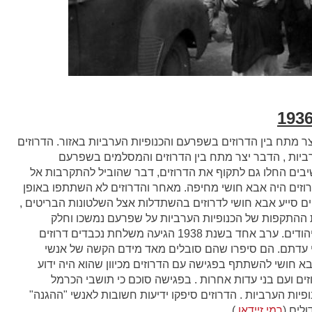
ת בא"י נוצר מתח בין הדרוזים בשפרעם והכנופיות הערביות באזור. הדרוזים
רביות , הדבר יצר מתח בין הדרוזים והמסלמים בשפרעם
בים החלו גם לתקוף את הדרוזים, דבר שהוביל להתקרבות אל
זים היה אבא חושי מחיפה. מאחר והדרוזים לא השתתפו באופן
ם סייע אבא חושי לדרוזים בהשתדלות אצל השלטונות הבריטים ,
רות זאת ההתקפות של הכנופיות הערביות על שפרעם נמשכו וחלק
מתושבי עוספיא הדרוזים החליטו לקשור קשר עם היהודים. ערב אחד בשנת 1938 הגיעה משלחת נכבדים דרוזים
בני עדתם. הם סיפרו שהם סובלים מאד מידם הקשה של אנשי
אבא חושי להשתתף בפגישה עם הדרוזים מכיוון שהוא היה ידוע
ים ועם בני עדות אחרות . בפגישה סוכם כי תושבי הכרמל
פיות הערביות . הדרוזים סיפקו ידיעות חשובות לאנשי "ההגנה"
לים (
רמי זיידאן
) .