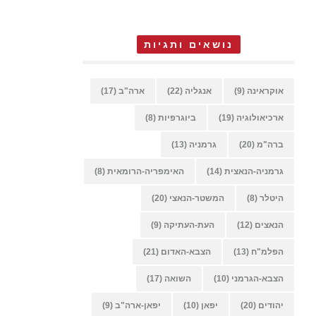
נושאים ותגיות
אוקראינה
(9)
אנגליה
(22)
ארה"ב
(17)
ארכיאולוגיה
(19)
ביוגרפיות
(8)
ברה"מ
(20)
גרמניה
(13)
גרמניה-הנאצית
(14)
האימפריה-הרומאית
(8)
היטלר
(8)
המשטר-הנאצי
(20)
הנאצים
(12)
העת-העתיקה
(9)
הפלמ"ח
(13)
הצבא-האדום
(21)
הצבא-הגרמני
(10)
השואה
(17)
יהודים
(20)
יפאן
(10)
יפאן-ארה"ב
(9)