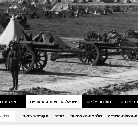
תקופות
תולדות א"י
ישראל- אירועים היסטוריים
אנשים בש
-העולם-השנייה
מלחמת-העצמאות
רוסיה
תקופת-השואה