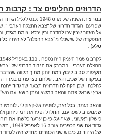
הדרוזים מחליפים צד : קרבות רמ
במחצית השניה של מרס 1948 נ
שפרעם. הגדוד הדרוזי של "צבא ההצלה הערבי ", שה
על האזור שבין עכו לחדרה ובין ירכא וצומת מגידו, ו
המפקדה של שישכלי מ"צבא ההצלה" לא היתה כל זיק
סלע
) .
ההצלה הערבי " במברק את הגדוד הדרוזי של "צבא
תקיפות סביב קיבוץ רמת יוחנן מתוך תקווה שהדבר 
להלכה , שכן הקהילה הדרוזית תבעה שהגדוד ייהנ
ארץ ישראל פתח ווהאב במשא ומתן חשאי עם הש"י
ווהאב נעתר, בכל זאת, לפניית אל-קאוקג'י . לוחמי
שממערב לשפרעם, והחלו להפגיז את רמת יוחנן ולהצי
כישלון ראשוני , שאף-על-פי-כן ערער כלשהו את רוח
גדוד את ש