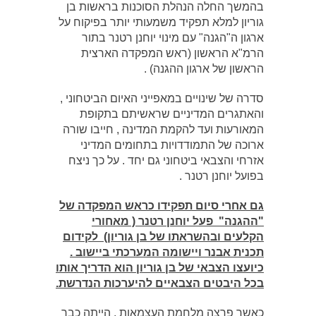
בהמשך החלה הנהלת הסוכנות בראשות בן
גוריון למלא תפקיד משמעותי יותר בפיקוח על
ארגון ה"הגנה" עם מינוי יוחנן רטנר בתור
הרמ"א הראשון (ראש המפקדה הארצית
הראשון של ארגון ההגנה) .
סדרה של שינויים במאפייני האיום הביטחוני ,
והאתגרים המדיניים שראשיתם בתקופת
המאורעות ועד להקמת המדינה , חייבו שורה
ארוכה של התמודדויות בתחומים המדיני
אזרחי והצבאי ביטחוני גם יחד . על כך ניצח
בפועל יוחנן רטנר .
גם אחרי סיום תפקידו כראש המפקדה של
"ההגנה" פעל יוחנן רטנר ( מאחורי
הקלעים ובהשראתו של בן גוריון) לקידום
תכנית אבנר ויישומה המערכתי ביישוב .
כיועצו הצבאי של בן גוריון הוא הדריך אותו
בכל היבטים הצבאיים להיערכות הנדרשת.
כאשר פרצה מלחמת העצמאות , הייתה כבר