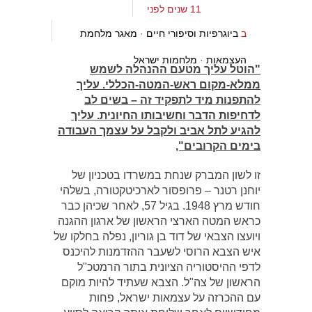
11 שנים לפני
ב
ביוגרפיות וסיפורי חיים
·
מאגר מלחמת
העצמאות
·
מלחמות ישראל
"הוטל עליך מטעם ההנהלה לשמש
ממלא-מקום ראש-המטה-הכללי. עליך
להתפנות מיד לתפקיד זה – בשים לב
לדחיפות הדבר וחשיבותו החיונית. עליך
להגיע לתל אביב ולקבל על עצמך העבודה
בימים הקרובים",
זו לשון המברק שנחת במשרדו בטכניון של
יוחנן רטנר – פרופסור לארכיטקטורה, בשלהי
חודש מרץ 1948. בגיל 57, לאחר שכיהן כבר
כראש המטה הארצי הראשון של ארגון ההגנה
ויועצו הצבאי של דוד בן גוריון, נפלה בחלקו של
איש הצבא הרוסי לשעבר ההזדמנות להיכנס
לדפי ההיסטוריה הציונית בתור הרמטכ"ל
הראשון של צה"ל. הצבא שעתיד להיות מוקם
עם ההכרזה על עצמאות ישראל, פחות