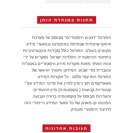
תחנות במנהרת הזמן
הפורטל "רגעים היסטוריים" מבוסס על מערכת
איסוף שיטתית שנפרסה באינטרנט ובמאגרי מידע
מקוונים בעולם. הפורטל כולל סקירות אינטגרטיביות
בתחומי ההיסטוריה ותולדות ישראל. נסקרים על ידי
צוות האתר מאות מקורות מידע היסטוריים באנגלית
ובעברית מדי שבוע. המידען והעורך הראשי של
הפורטל הוא עמי סלנט . כל מקורות המידע
מאונדקסים תוך ניסיון למיין את פריטי המידע עפ"י
קטגוריות קבועות ( טקסונומיה) מיון החומרים
והעדויות מבוסס על טקסונומיה ברורה וקבועה
המהווה קו-מארגן של כל מאגר המידע הייחודי הזה
לתיעוד היסטורי מעמיק.
תגובות אחרונות