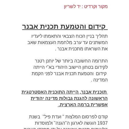
מקור וקרדיט : יד לשריון
קידום והטמעת תכנית אבנר
תהליך בניין הכוח הצבאי והתאמתו ליעדיו
המשתנים עד ערב מלחמת העצמאות שאב
את השראתו מתכנית אבנר .
התרומה החשובה ביותר של יוחנן רטנר
לקידום בטחון היישוב היהודי בא"י הייתה
קידום והטמעת תכנית אבנר לפני הקמת
המדינה .
תוכנית אבנר
,
הייתה התוכנית האסטרטגית
הראשונה להגנת גבולות מדינה יהודית
אפשרית ברמה הארצית
.
קודם לפרסום המלצות " ועדת פיל" בשנת
1937 הוגשה לארגון ה"הגנה" ולמוסדות