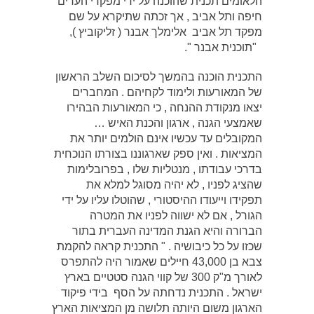
הלאומים תכנית שהוכנה על ידי מפקדי הערים
חיפה ותל אביב , אך זכתה שתיקרא על שם
מפקד תל אביב אלימלך אבנר ( זליקוביץ ),
"תוכנית אבנר ".
התכנית הוכנה בהמשך לסיכום השלב הראשון
של המאורעות ולימוד לקחיהם . המחברים
יצאו מנקודת ההנחה , כי המאורעות הבהירו
שאמצעי הגנה , ארגון והכנת האיש …
המקובלים עד עכשיו אינם הולמים יותר את
המציאות . ואין ספק שארגוננו בצורתו הנוכחית
בדרכי עבודתו , מנטליות שלו , בפרובלימות
שהציג לפניו , לא יהיה מסוגל למלא את
תפקידו וייעודו ההיסטורי , שהוטלו עליו על ידי
הגורל , אם לא ישווה לפניו את המטרה
הברורה והיא הגנת המדינה העברית בתור
שכזו על כל כיבושיה . " התכנית קראה להקמת
צבא בן 43,000 חיילים שאמור היה להתפרס
לאורך מ"ק 300 של קווי הגנה סטטיים בארץ
ישראל . התכנית נדחתה על הסף בידי פיקוד
הארגון משום היותה תלושה מן המציאות הארץ