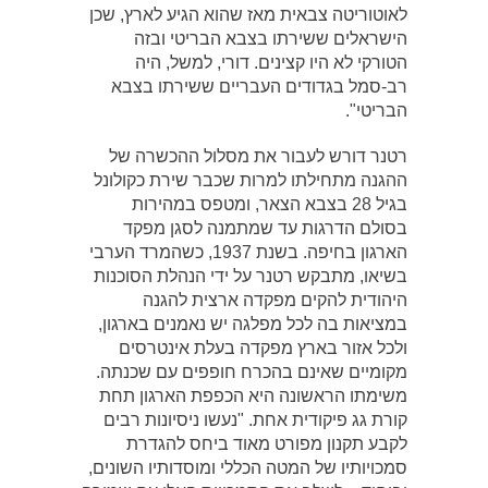
לאוטוריטה צבאית מאז שהוא הגיע לארץ, שכן
הישראלים ששירתו בצבא הבריטי ובזה
הטורקי לא היו קצינים. דורי, למשל, היה
רב-סמל בגדודים העבריים ששירתו בצבא
הבריטי".
רטנר דורש לעבור את מסלול ההכשרה של
ההגנה מתחילתו למרות שכבר שירת כקולונל
בגיל 28 בצבא הצאר, ומטפס במהירות
בסולם הדרגות עד שמתמנה לסגן מפקד
הארגון בחיפה. בשנת 1937, כשהמרד הערבי
בשיאו, מתבקש רטנר על ידי הנהלת הסוכנות
היהודית להקים מפקדה ארצית להגנה
במציאות בה לכל מפלגה יש נאמנים בארגון,
ולכל אזור בארץ מפקדה בעלת אינטרסים
מקומיים שאינם בהכרח חופפים עם שכנתה.
משימתו הראשונה היא הכפפת הארגון תחת
קורת גג פיקודית אחת. "נעשו ניסיונות רבים
לקבע תקנון מפורט מאוד ביחס להגדרת
סמכויותיו של המטה הכללי ומוסדותיו השונים,