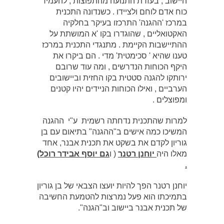
היישוב , בעזרת התנועה מהתפוצות , להעמיד
כוח אדם לוחם ולציידו . כשנדונה התכנית
במרכז 'ההגנה' התרכזו בעיקר בחלקיה
האקטואליים , שהוגדרו בקו 'א המושתת על
ההתיישבות הקיימת . מתנגדי התכנית במרכז
טענו שהיא ' סכימטית' מדי . הם ביקרו את
היקף הכוחות הנדרשים , ומה עוד שרובם
ירותקו להגנה סטטית בקו החזית וביישובים
הערביים , ואילו הכוחות הניידים יהיו קטנים
ומפוצלים .
למרות שהתכנית נדחתה רשמית ע"י ההגנה
המשיכו כמה אישים ב"ההגנה" בתיאום עם בן
גוריון לקדם את בשקט את תכנית אבנר, אחד
מאלו היה
יוחנן רטנר
( ו
גם יוסף אבידר רוכל)
.
יוחנן רטנר הפך להיות יועצו הצבאי של בן גוריון
בתמיכתו הוא פעל נמרצות להטמעת החשיבה
של תכנית אבנר ביישוב וב"הגנה".