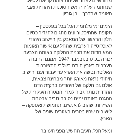
מחודשיים לאחר שליחת אותה קריאה לסיוע
שנחתמה על ידי ראש הסוכנות היהודית ואבי
האומה שבדרך – בן גוריון.
הימים ימי מלחמת הכל בכל בפלסטין –
תקופה שההיסטוריונים נוהגים להגדיר כסיום
חלקו הראשון של המאבק בין היישוב היהודי
לאוכלוסייה הערבית שהחל עם אישור האומות
המאוחדות את תכנית החלוקה באותה הצבעה
זכורה בכ"ט בנובמבר 1947. אמנם החברה
הערבית בארץ היתה בשלבי התפוררות –
האליטה נטשה את הארץ עד יעבור זעם והישוב
היהודי נראה מאורגן יותר מבחינה צבאית,
אולם גם חלקם של היהודים בהקזת הדם
ההדדית נותר גבוה למדי. המטרה העיקרית של
ההגנה באותם ימים נסובה סביב אבטחת
השיירות, שהובילו אנשים, תחמושת ואספקה –
לישובים שהיו נצורים באזורים שונים של
הארץ.
ומעל הכל, העיב החשש מפני העזיבה