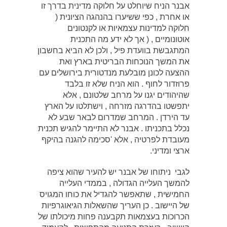
אבנר הניח שיוחלט על חלוקה מדינית בדרך זו
או אחרת , כפי ששיערו בהנהגה הציונית (
חלוקה למדינות עצמאיות או לקנטונים
אוטונומיים , ( אך לא ידע מה התכנית
המתגבשת בוועדת פיל , ולכן לא הביא בחשבון
את המשך הנוכחות הבריטית בארץ ואת
ההצעה לכונן מובלעת מנדטורית בירושלים עם
פרוזדור לחוף . הוא הניח שלא זו בלבד
שהיהודים יגנו על מרחב שלטונם , אלא
יתפשטו בהדרגה מזרחה , וישתלטו על הארץ
עד הירדן . המרחב שמדרום לבאר שבע לא
נכלל בתכניתו . אבנר לא התיימר להגיש תכנית
מעובדת לפרטיה , אלא 'סכימה להגנה בהיקף
ארצי ומדיני.
לגבי ניתוחו של אבנר יש להעיר שהוא ציפה
להמשך העלייה הגדולה , בממדי העלייה
החמישית , שתאפשר להגדיל את כוחו המגויס
של היישוב . כן העריך שהשאלות הגיאוגרפיות
הכרוכות בעצמאות תקבענה פחות מיכולתו של