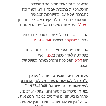
ההיערכות הצבאית תוצר של החשיבה
האסטרטגית בתכנית אבנר ויוחנן רטנר זכה
להערכה על פועלו בהיערכות הצבאית
והאסטרטגית ומונה לתפקיד ראש אגף התכנון
ב
צה"ל
והיה אחד מששת האלופים הראשונים.
אחר כך שירת האלוף יוחנן רטנר גם כנספח
צבאי ב
מוסקבה
בשנים
1948
–
1951
.
אחר מלחמת העצמאות , יוחנן רטנר לימד
בפקולטה לאדריכלות ב
טכניון
ואף
היה
דקאן
הפקולטה ומנהל משנה בפועל של
הטכניון.
מקור וקרדיט : עמיר בר אור , " ארגון
ה"הגנה" לקראת המעבר משלטון המנדט
לעצמאות מדינת ישראל 1948–1937 " .
בתוך
: מיכאל מ' לסקר ורונן יצחק ( עורכים) .
אתגרים ביטחוניים ומדיניים במבחן המציאות :
ישראל בין העולם הערבי והזירה הבין-לאומית,