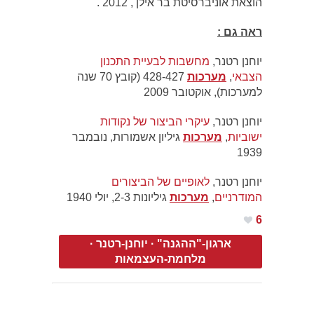
הוצאת אוניברסיטת בר אילן , 2012 .
ראה גם :
יוחנן רטנר, ‏
מחשבות לבעיית התכנון
הצבאי
,
מערכות
428-427 (קובץ 70 שנה
למערכות), אוקטובר 2009
יוחנן רטנר, ‏
עיקרי הביצור של נקודות
ישוביות
,
מערכות
גיליון אשמורות, נובמבר
1939
יוחנן רטנר, ‏
לאופיים של הביצורים
המודרניים
,
מערכות
גיליונות 2-3, יולי 1940
6
ארגון-"ההגנה"
·
יוחנן-רטנר
·
מלחמת-העצמאות