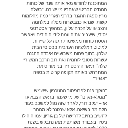
המתוכננת לחודש מאי אותה שנה של כוחות
המנדט הבריטי שאחריו מי ישורנו. "בשלהי
מרץ ספגה ההגנה בדרכי הארץ כמה מהלומות
קשות, שנראו כמבשרות מפלה במלחמה
והצביעו על הכרח עליון, במהפך אסטרטגי
יסודי, שיעביר את היוזמה לידי היהודים ויאפשר
הסטת כוחות ממשימות הגנה על שיירות
למיטוט המליציות הערבית בבסיסי הבית
שלהן. בתוך פחות משבועיים איבדה ההגנה
עשרות מטובי לוחמיה ואת רוב הרכב המשוריין
שלה", תיאר ההיסטוריון בני מוריס את
המתרחש באותה תקופה קריטית בספרו
"1948".
"הזקן" פנה לפרופסור מהטכניון שישמש
"ממלא-מקום" של מי שעמד בראש הצבא עד
אז – יעקב דורי, לאחר שזה נפל למשכב בעוד
הלחימה בשיאה. אלא שרטנר לא ממהר
להשיב בחיוב לדרישה של בן גוריון, עמו היה לו
ניסיון בעבודה משותפת מאז נתבקש בשנת