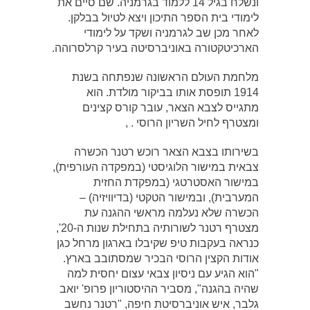
ונשלח בגיל 14 ללמוד בגרמניה. שם סיים את
לימודי בית הספר התיכון ויצא לטיול בבלקן.
לאחר מכן שב לגרמניה ושקד על לימודי
הארכיטקטורה באוניברסיטה בעיר קרלסרוהה.
מלחמת העולם הראשונה שנפתחה בשנת
1914 תופסת אותו בביקור מולדת. הוא
מתגייס לצבא הצאר, עובר קורס קצינים
ומצטרף לחיל השריון הרוסי . ,
בשירותו בצבא הצאר רוכש רטנר הכשרה
צבאית במישור הלוגיסטי (במפקדה העורפית),
במישור האסטרטגי (במפקדת החזית
המערבית), ובמישור הטקטי (בדיוויזיה) –
הכשרה שלא נעלמה מראשי ההגנה עת
מצטרף רטנר לשורותיה בתחילת שנות ה-20',
כנראה בעקבות טיפ שקיבלו בארגון מרחל כגן
אודות הקצין הרוסי הבכיר שמסתובב בארץ.
"הוא הגיע עם ניסיון צבאי עצום יחסית למה
שהיה בהגנה", מסביר ההיסטוריון פרופ' יואב
גלבר, איש אוניברסיטת חיפה, "רטנר נחשב