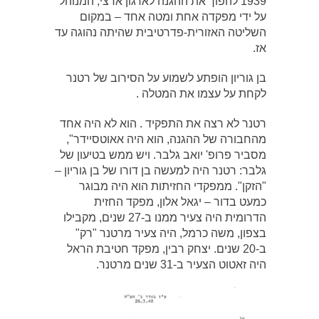
1939 להפוך את ההגנה לארגון ארצי, המנוהל
על ידי מפקדה אחת ומטה אחד – במקום
השליטה האזורית-פדרטיבית שהיתה נהוגה עד
אז.
בן גוריון הופתע לשמוע על הסירוב של רטנר
לקחת על עצמו את המטלה .
רטנר לא רצה את התפקיד . הוא לא היה אחד
מהחבורה של ההגנה, הוא היה אאוטסיידר",
מסביר פרופ' יואב גלבר. ויש ממש בטיעון של
גלבר: רטנר היה למעשה בן דורו של בן גוריון –
"הזקן". ממפקדי החזיתות הוא היה מבוגר
כמעט בדור – יגאל אלון, מפקד החזית
הדרומית היה צעיר ממנו ב-27 שנים, מקבילו
בצפון, משה כרמל, היה צעיר מרטנר "רק"
ב-20 שנים. יצחק רבין, מפקד חטיבת הראל
היה זאטוט הצעיר ב-31 שנים מרטנר.