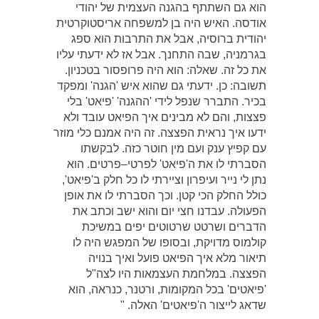
הוא גם השתתף בהגנה העצמית של יהודי
אודסה. האיש היה בן למשפחה אריסטוקרטית
יהודית ברוסיה, אבל את התרבות הוא ספג
בגרמניה, שבה התחנך. אבל אז לא ידעתי עליו
את כל זה. שאלה: הוא היה פרופסור בטכניון.
תשובה: כן. ידעתי גם שהוא איש 'הגנה' ומפקד
בכיר. התברר שנפל לידי 'ההגנה' 'פיאט' בלי
פצצות, והם לא מבינים איך הפיאט עובד ולא
ידעו איך נראית הפצצה. זה היה אמנם כלי מוזר
עם קפיץ ענק ועם מין חוטר כזה. לבקשתו
הסברתי לו את ה'פיאט' לפרטי–פרטים. הוא
נתן לי נייר ועיפרון וציירתי לו כל חלק ב'פיאט',
כולל החלק הכי קטן. וכך הסברתי לו את אופן
הפעולה. עבדנו חצי יום והוא ישב וכתב את
הדברים ושרטט שרטוטים יפים במשיכת
קולמוס מדויקת, ובסופו של המפגש היה לו
תיאור מלא איך הפיאט פועל ואיך בנויה
הפצצה. במלחמת העצמאות היו לצה"ל
'פיאטים' בכל המקומות, ורטנר, כנראה, הוא
שדאג לייצור ה'פיאטים' האלה. "