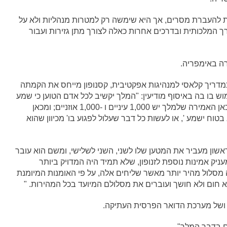
ת להעברת מסרים, אך היא שימשה רק למטרות מנהליות ולא על
 המלכותית ובדרכים אחרות כאלה לצורך מתן גזירות ועבור
ה באימפריה.
כמדריך קלאסי למנהיגות אפקטיבית, קסנופון מייחס את הקמתה
בו בה באיסוף מודיעין: "המלך יקשיב לכל אדם הטוען כי שמע
או ראה כל דבר הזקוק לתשומת לב ", הוא כותב. "מכאן האמירה שלמלך יש 1,000 עיניים ו -1,000 אוזניים; ומכאן
ח ישמע ', או לעשות כל דבר שעלול לפגוע בו' מכיוון שהוא
שון מעביר את המטען שלו לשני, השני לשלישי, ומשם הוא עובר
עניק אמינות נוספת לזנופון, שלא תמיד היה המדויק ביותר
 מסלול מהיר יותר מאשר שליחים אלה, על פי האומנות המיומנת
א חום ולא חושך ועוברים את מסלולם המיועד בכל המהירות. "
 ושל מערכת הדואר הפרסית העתיקה.
ם בדבר המלך".