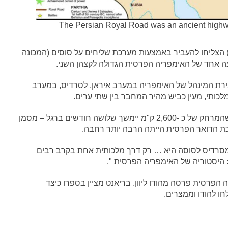
The Persian Royal Road was an ancient highway
בערך 550-330 לפני הספירה) הצליחו להעביר באמצעות מערכת שליחים על סוסים (המכונה
 אחד של האימפריה הפרסית הגדולה לקצהן השני.
בירת המינהל של האימפריה במערב איראן, לסרדיס, במערב
כותי, מעין כביש מהיר המחבר בין שתי ערים.
בהיסטוריה, ההיסטוריון היווני הרודוטוס – שהעריך שהמרחק של כ -2,600 ק"מ יימשך שלושה חודשים ברגל – מסמן
כת הדואר הפרסית הייתה הרבה יותר רחבה.
מסרדיס לסוסה היא … רק דרך מלכותית אחת בקרב רבים
 היסטוריה של האימפריה הפרסית ".
הפרסית פרסה מהודו ליוון. בריאנט מציין בספרו כיצד
ו להודו וממצרים.