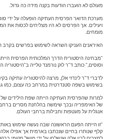
מעולם לא הועברו הודעות בקנה מידה כה גדול.
מערכת הדואר הפרסית העתיקה הופעלה על ידי סו
ויעילים. אך הפרסים לא היו מצליחים לכסות את ה
מומחים.
האיראנים העניקו השראה לשימוש בפרשים בקרב היו
"מבחינה היסטורית הדרך המלכותית הפרסית הייתה 
וסוסים," כותב ד"ר לוק נורמנד טלייה ב"היסטוריה הע
לדברי ד"ר לינדזי אלן, מרצה להיסטוריה עתיקה בקי
בשימוש בשפה סטנדרטית במרחב כה עצום, כמו ג
למרות שהפרסית העתיקה הייתה שפת הילידים של ה
של האימפריה ובכך שימשה בהלחנת מסרים ברחבי
אנגלית על מעטפות וחבילות ברחבי העולם.
"זו הייתה הפעם הראשונה שבה נעשה שימוש באותיו
קלף שנותרו בחיים שנכתבו בארמית אך אפילו אלה 
למצרים לבין אלה שנשלחו על ידי מושל מקומי בבקטר