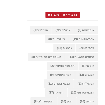
נושאים ותגיות
אוקראינה
(9)
אנגליה
(22)
ארה"ב
(17)
ארכיאולוגיה
(19)
ביוגרפיות
(8)
ברה"מ
(20)
גרמניה
(13)
גרמניה-הנאצית
(14)
האימפריה-הרומאית
(8)
היטלר
(8)
המשטר-הנאצי
(20)
הנאצים
(12)
העת-העתיקה
(9)
הפלמ"ח
(13)
הצבא-האדום
(21)
הצבא-הגרמני
(10)
השואה
(17)
יהודים
(20)
יפאן
(10)
יפאן-ארה"ב
(9)