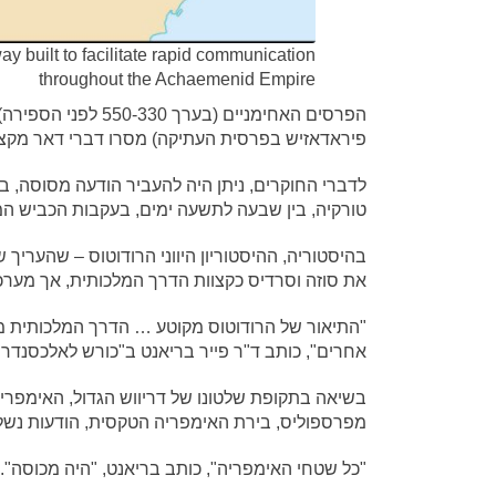
 built to facilitate rapid communication
throughout the Achaemenid Empire
הפרסים האחימניים (
פיראדאזיש בפרסית העתיקה) מסרו דברי דאר מקצה
לדברי החוקרים, ניתן היה להעביר הודעה מסוסה, 
טורקיה, בין שבעה לתשעה ימים, בעקבות הכביש המל
את סוזה וסרדיס כקצוות הדרך המלכותית, אך מער
"התיאור של הרודוטוס מקוטע … הדרך המלכותית 
אחרים", כותב ד"ר פייר בריאנט ב"כורש לאלכסנדר:
בשיאה בתקופת שלטונו של דריווש הגדול, האימפריה 
מפרספוליס, בירת האימפריה הטקסית, הודעות נשלח
"כל שטחי האימפריה", כותב בריאנט, "היה מכוסה".