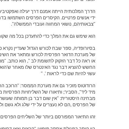
הדרך המלכותית הייתה אמנם דרך יעילה ואפקטיבי
ידי אנשים פרטיים. הקיסרים הפרסים השתמשו בדרך
"צבאותיהם, נושאי המחווה ועובדי הממשלה".
הוא שימש גם את המלך כדי להתעדכן בכל מה שקור
בסיורופדיה, ספר שבח לכורש הגדול שעדיין נקרא 
של מערכת הדואר הפרסית לכורש ומתאר את השימוש 
החשש להוציא דבר נגד האינטרס שלו מאחר ש'הוא בטו
עשוי להיות שם כדי לראות '. "
הרודוטוס מזכיר גם את מערכת הממסר: "הרוכב הרא
מיד ליד", הסביר; ותיאורו של השליחויות הפרסיות מ
מבחינה היסטורית: "אין שום דבר בן תמותה שעושה
של הפרסים ,הם לא נעצרים על ידי שלג ולא גשם ול
זהו התיאור המפורסם ביותר של השליחים הפרסים
בין היתר במגילת אסתר מופיע: "הרצים יצאו דחופי