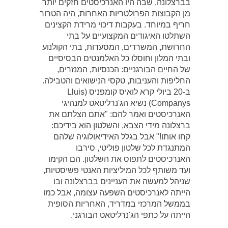
בברצלונה, שבה היו האנרכיסטים חזקים יותר
מן הקבוצות הפרולטריות האחרות, היה הטרור
חריף במיוחד. בעקבות דיכוי מרידת הקצינים
השתלטו האיגודים המקצועיים על בתי
החרושת, המשרדים, המסעדות, בתי הקולנוע
ובתי המלון וחוסלו כל האלמנטים הבסיסיים
של החיים הבורגניים: הכנסיות, המנזרים,
החליפות והעניבות, טקסי הנישואים והטבילה.
ב-20 ביולי קרא לואיס קומפניס (Lluis
Companys) נשיא הג'נרליטאט למנהיגי
האנרכיסטים ואמר להם: "אתם הצלתם את
ברצלונה מידי הצבא, והשלטון הוא בידיכם:
קחו אותו!" אבל בגלל האידיאולוגיה שלהם
המתנגדת לכל שלטון פוליטי, סירבו
האנרכיסטים לתפוס את השלטון. הם הקימו
ועד משותף לכל המיליציות האנטי פשיסטיות,
שניהל למעשה את העניינים בברצלונה ובו
הייתה לאנרכיסטים השפעה עצומה, אבל כמו
בממשל המרכזי במדריד, האחריות הסופית
הייתה על כתפי הג'נרליטאט הבורגני.