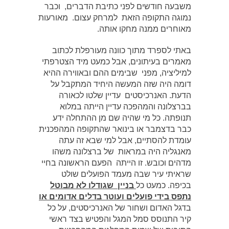
משבעה חודשים לפני כתיבת הדברים, וכבר
נמוגה התקופה הזאת למרחק עצום. מאורעות
מאוחרים ממנה מחקו אותה.
באתי לספרד מתוך כוונה מעורפלת לכתוב
מאמרים בעיתונים, אבל כמעט מיד הצטרפתי
למיליציה, מפני שבימים ההם ובאווירה ההיא
דומה היה שזה המעשה היחיד המתקבל על
הדעת. האנרכיסטים עדיין שלטו לכאורה
בברצלונה והמהפכה עדיין הייתה במלוא
תנופתה. כל מי שהיה שם מן ההתחלה ידע
כבר בדצמבר או בינואר שהתקופה המהפכנית
עומדת להסתיים, אבל למי שבא זה עתה
מאנגליה היה במראות של ברצלונה משהו
מדהים וכובש. זו הייתה הפעם הראשונה בחיי
שראיתי עיר שבה מעמד הפועלים שולט
בכיפה. כמעט כל
בניין שגודלו לא מבוטל
נתפס בידי פועלים ועוטר בדלים אדומים או
בדגל האדום ושחור של האנרכיסטים, על כל
קיר התנוסס סמל המגל והפטיש בצד ראשי