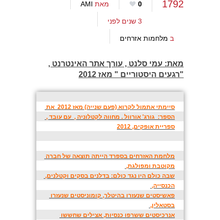
1792
0
מאת
AMI
3 שנים לפני
ב
מלחמות אזרחים
מאת: עמי סלנט , עורך אתר האינטרנט ,
"רגעים היסטוריים " מאז 2012
סיימתי אתמול לקרוא (פעם שנייה) מאז 2012  את 
הספר:  גורג' אורוול . מחווה לקטלוניה ,  עם עובד , 
ספריית אופקים, 2012
מלחמת האזרחים בספרד הייתה תוצאה של חברה 
מקוטבת ומפולגת, 
שבה כולם היו נגד כולם: בדלנים בסקים וקטלנים, 
הכנסייה, 
פאשיסטים שנעזרו בהיטלר, קומוניסטים שנעזרו 
בסטאלין, 
אנרכיסטים ששרפו כנסיות, אצילים שחששו 