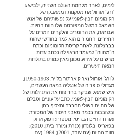
לימים, לאחר מלחמת העולם השנייה, ילביש ג
´ורג´ אורוול את מסקנותיו ממאבקו של
הקומוניזם הבין-לאומי על נפשותיהם של אנשי
השמאל במשל המפורסם שלו חוות החיות.
ועם זאת, את החומרים והלקחים המרים על
החזירים והחמורים הוא למד בחודשי שהותו
בברצלונה. לאחר קריסת הקומוניזם זכתה
ה"מחווה" למעמד הראוי לה ככתב עדות
מרשים על אירוע מכונן מאין כמותו בתולדות
המאה העשרים.
ג´ורג´ אורוול (אריק ארתור בלייר, 1950-1903),
מגדולי סופריה של אנגליה במאה העשרים,
איש שמאל שביקר בחריפות את התנהלותו של
הקומוניזם הבין-לאומי, כתב על עוניים וסבלם
של החיים בשולי החברה והצליף בחן
ובשובבות בכמה מאבני היסוד של המסורת
ואורח החיים הבריטי. מספריו: דפוק וזרוק
בפאריס ובלונדון (כנרת זמורה ביתן, 2010);
חוות החיות (עם עובד, 2001); 1984 (עם