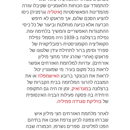
להתמודד עם הכוחות הלאומניים שקיבלו עזרה
מהמדינות הפאשיסטיות (
איטליה
וגרמניה) ניסו
להציע הסכם שלום, אך פראנקו לא חיפש
הכרעה אלא כניעה מוחלטת וביעור של כל כיסי
ההתנגדות האפשריים והמשיך בלחימה עזה.
נפילת ברצלונה ב-1939 היה מסמלי נפילת
הקואליציה הקומוניסטית-רפובליקאית של
ספרד וסימן ברור לתחילת עידן שלטונו של
פראנקו (אחרי שהרג יותר מחצי מיליון
אזרחים). עדויות למלחמת האזרחים אפשר
לראות בכל מקום בעיר: מי שמעוניין יכול
לראות את הבונקר ברובע
האישמפלה
או את
המצבה להרוגי המלחמה בבית הקברות של
ברצלונה ב
מונז’ואיק
. זמן זה היה גם התקופה
היחידה בה פסקה פעילות הבניה האינסופית
של
בזיליקת סגרדה פמיליה
.
לאחר מלחמת האזרחים חצי מיליון איש
שברחו צפונה לכיוון צרפת ועזבו את בתיהם
הפכו לפליטים. ספרים נשרפו, הכמורה שבה