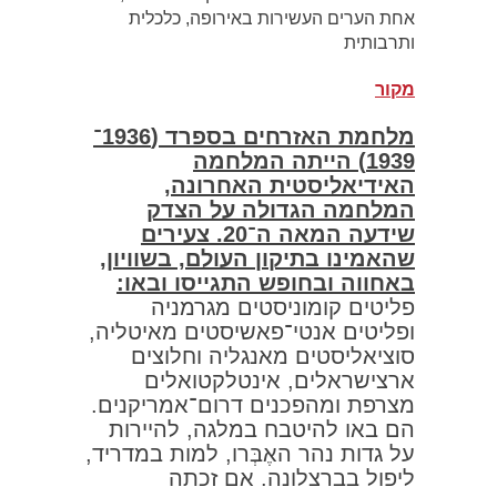
אחת הערים העשירות באירופה, כלכלית
ותרבותית
מקור
מלחמת האזרחים בספרד (1936־
1939) הייתה המלחמה
האידיאליסטית האחרונה,
המלחמה הגדולה על הצדק
שידעה המאה ה־20. צעירים
שהאמינו בתיקון העולם, בשוויון,
באחווה ובחופש התגייסו ובאו:
פליטים קומוניסטים מגרמניה
ופליטים אנטי־פאשיסטים מאיטליה,
סוציאליסטים מאנגליה וחלוצים
ארצישראלים, אינטלקטואלים
מצרפת ומהפכנים דרום־אמריקנים.
הם באו להיטבח במלגה, להיירות
על גדות נהר האֶבְּרו, למות במדריד,
ליפול בברצלונה. אם זכתה