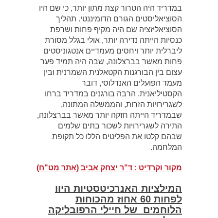
במדריד היה הטרור קצת מתון יותר, כי שם היו
הסוציאליסטים הגורם הדומיננטי. תהליך
הסוציאליזציה שם היה מקיף פחות ושרפת
כנסיות הייתה נדירה יותר, אולי בגלל מסורת
ליברלית יותר ויחסים מעמדיים אנטגוניסטים
פחות מאשר בברצלונה, שבה היה תמיד פער
עצום בין הבורגנות הקטאלנית השמרנית ובין
מעמד הפועלים האנדלוסי, דובר
הקסטיליאנית. הרבה בורגנים במדריד ברחו
לשגרירויות הזרות, והממשלה המתונה,
שבמדריד הייתה חזקה יותר מאשר בברצלונה,
התירה לשגרירויות לשכור בתים שלמים
שבהם קלטו את הפליטים הללו כל תקופת
המלחמה.
מקור וקרדיט : ד"ר יצחק אביב (אתר מט"ח)
המילציות האנרכיטסטיות היוו
לפחות 60 אחוז מהכוחות
הלוחמים של חיילי הרפובליקה