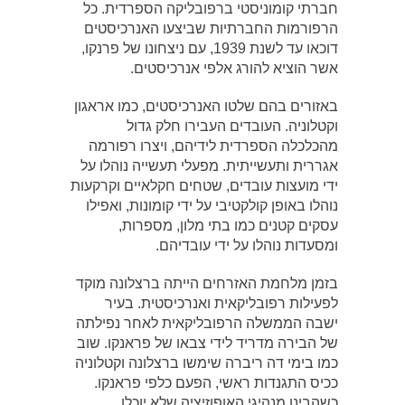
חברתי קומוניסטי ברפובליקה הספרדית. כל
הרפורמות החברתיות שביצעו האנרכיסטים
דוכאו עד לשנת 1939, עם ניצחונו של פרנקו,
אשר הוציא להורג אלפי אנרכיסטים.
באזורים בהם שלטו האנרכיסטים, כמו אראגון
וקטלוניה. העובדים העבירו חלק גדול
מהכלכלה הספרדית לידיהם, ויצרו רפורמה
אגררית ותעשייתית. מפעלי תעשייה נוהלו על
ידי מועצות עובדים, שטחים חקלאיים וקרקעות
נוהלו באופן קולקטיבי על ידי קומונות, ואפילו
עסקים קטנים כמו בתי מלון, מספרות,
ומסעדות נוהלו על ידי עובדיהם.
בזמן מלחמת האזרחים הייתה ברצלונה מוקד
לפעילות רפובליקאית ואנרכיסטית. בעיר
ישבה הממשלה הרפובליקאית לאחר נפילתה
של הבירה מדריד לידי צבאו של פראנקו. שוב
כמו בימי דה ריברה שימשו ברצלונה וקטלוניה
ככיס התגנדות ראשי, הפעם כלפי פראנקו.
כשהבינו מנהיגי האופוזיציה שלא יוכלו