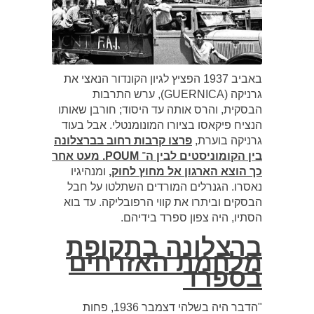
באביב 1937 הפציץ לגיון הקונדור הנאצי את
גרניקה (GUERNICA), ערש התרבות
הבסקית, והרס אותה עד היסוד; חורבן שאותו
הנציח פיקאסו בציורו המונומנטלי. אבל בעוד
גרניקה בוערת,
פרצו קרבות רחוב בברצלונה
בין הקומוניסטים לבין ה־
POUM.
מעט אחר
כך הוצא הארגון אל מחוץ לחוק,
ומנהיגיו
נאסרו. הגנרלים המורדים השתלטו על חבל
הבסקים וביתרו את קווי הרפובליקה. עד בוא
הסתיו, היה צפון ספרד בידיהם.
ברצלונה בתקופת
מלחמת האזרחים
בספרד
"הדבר היה בשלהי דצמבר 1936, פחות