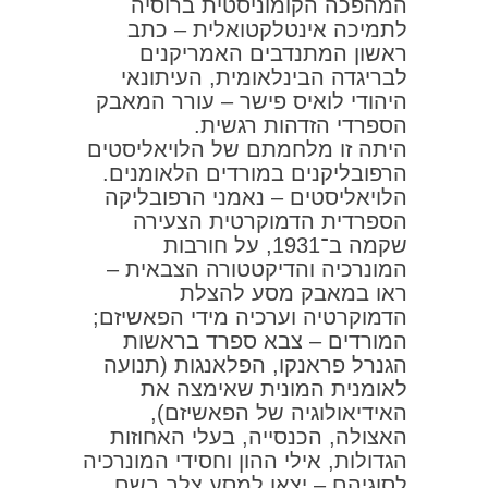
המהפכה הקומוניסטית ברוסיה
לתמיכה אינטלקטואלית – כתב
ראשון המתנדבים האמריקנים
לבריגדה הבינלאומית, העיתונאי
היהודי לואיס פישר – עורר המאבק
הספרדי הזדהות רגשית.
היתה זו מלחמתם של הלויאליסטים
הרפובליקנים במורדים הלאומנים.
הלויאליסטים – נאמני הרפובליקה
הספרדית הדמוקרטית הצעירה
שקמה ב־1931, על חורבות
המונרכיה והדיקטטורה הצבאית –
ראו במאבק מסע להצלת
הדמוקרטיה וערכיה מידי הפאשיזם;
המורדים – צבא ספרד בראשות
הגנרל פראנקו, הפלאנגות (תנועה
לאומנית המונית שאימצה את
האידיאולוגיה של הפאשיזם),
האצולה, הכנסייה, בעלי האחוזות
הגדולות, אילי ההון וחסידי המונרכיה
לסוגיהם – יצאו למסע צלב בשם