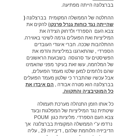
בברצלונה הייתה מפתיעה.
ההחלטה של הממשלה המקומית בברצלונה
(
שהייתה נגד כוחות גנרל פרנקו
) להקים את
צבא העם הספרדי ולדחוק הצידה את
המיליציות ואת הפועלים גרמה לשינוי באווירה.
ההתלהבות שככה. חברי איגודי העובדים
הספרדי , שהתארגנו במיליציות והדפו את
הפשיסטים עד סרגוסה בשבועות הראשונים
של המלחמה, עשו זאת בעיקר מפני שהאמינו
שהם נלחמים למען שלטו מעמד הפועלים,
אבל עכשיו שהתברר כי שלטון מעמד הפועלים
בברצלונה הוא מטרה אבודה ,
הם איבדו את
כל המוטיבציה והתקווה.
כל אותו הזמן התנהלה מערכת תעמולה
שיטתית נגד המיליציות של המפלגות ובעד
צבא העם הספרדי. מליציות כגון POUM
נרדפו ע"י הממשלה המקומית בברצלונה אך
הדיביזיה הלוחמת שלהם , דיביזיה 29 , עליה