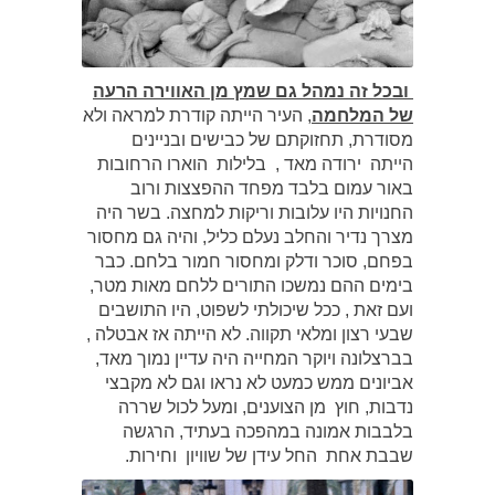
ובכל זה נמהל גם שמץ מן האווירה הרעה
של המלחמה
, העיר הייתה קודרת למראה ולא
מסודרת, תחזוקתם של כבישים ובניינים
הייתה ירודה מאד , בלילות הוארו הרחובות
באור עמום בלבד מפחד ההפצצות ורוב
החנויות היו עלובות וריקות למחצה. בשר היה
מצרך נדיר והחלב נעלם כליל, והיה גם מחסור
בפחם, סוכר ודלק ומחסור חמור בלחם. כבר
בימים ההם נמשכו התורים ללחם מאות מטר,
ועם זאת , ככל שיכולתי לשפוט, היו התושבים
שבעי רצון ומלאי תקווה. לא הייתה אז אבטלה ,
בברצלונה ויוקר המחייה היה עדיין נמוך מאד,
אביונים ממש כמעט לא נראו וגם לא מקבצי
נדבות, חוץ מן הצוענים, ומעל לכול שררה
בלבבות אמונה במהפכה בעתיד, הרגשה
שבבת אחת החל עידן של שוויון וחירות.