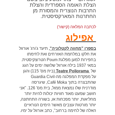
הצלת האומה הספרדית והצלת
התרבות הנוצרית והמסורת מן
החתרנות המארקסיסטית.
לכתבה המלאה (קישור)
אפילוג
בספרו "מחווה לקטלוניה",
תיעד ג'ורג' אורוול
את חלקו במלחמת האזרחים ואת לחימתו
בחפירות למען מפלגת Poum הטרוצקיסטית.
במאי 1937 בילה אורוול שלושה ימים על הגג
של
Teatre Poliorama
(בית מס' 115) והגן
על מפקדת המפלגה מה-Guardia Civil
שהתבצרה בתוך Café Moka, שיגרסה
מודרנית שלו נמצאת ממול, בית מס' 126. "אני
חושב שמעט מאוד חוויות יכולות להיות יותר
מחליאות, יותר מפכחות או, בשורה התחתונה,
יותר מורטות עצבים מאשר הימים הנוראיים
האלה של לחימה ברחוב", כתב אורוול על ימיו.