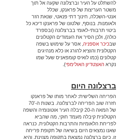
להשתלט על העיר וברצלונה שקעה אל תוך
משטר העריצות של פראנקו, שכלל
אנטי-השכלה, חינוך דתי פנאטי, שנאת הזר
ולאומנות. בנוסף, שלטונו של פראנקו דיכא כל
ביטוי תרבותי-לאומי בברצלונה (ובספרד
כולה), ולכן הסיר את העמודים הקטלונים
שב
כיכר אספניה
, אסר על שימוש בשפה
הקטלונית והוציא להורג או כלא מנהיגים
קטלונים (כמו לואיס קומפאניס שעל שמו
נקרא
האצטדיון האולימפי
).
ברצלונה היום
הפריחה השלישית: לאחר מותו של פראנקו
חזרה שוב הפריחה לברצלונה. בשנות ה-70′
של המאה ה-20 קיבלה העיר אוטונומיה והשפה
הקטלונית קיבלה מעמד חוקי, מה שהביא
לפריחת הלאומיות והתרבות הקטלונית. כנראה
שאנו נמצאים היום בשיאה של תקופת פריחה
זו. כיום ברצלונה נמצאת בתקופה מצוינת, והיא