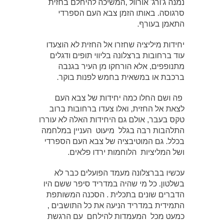
נמנה ג'ורג' אורוול ,המשיכה להיחלם בחזית
סרגוסה. באותו הזמן צבא העם הספרדי
התאמן בעורף.
יחידות מיליציה שחזרו אל החזית לא הוצעדו
עוד ברחובות ברצלונה בליווי תופים ודגלים
מתנופפים, אלא הורחקו מן העיר בגנבה
ברכבת או במשאית בחמש לפנות בוקר.
פה ושם החלו כמה יחידות של צבא העם
לצאת אל החזית, ואלו צעדו ברחובות ברוב
טקס בעבר, אולם גם היחידות האלה לא עוררו
התלהבות רבה בגלל מיעוט העניין במלחמה
בכלל. גם המוטיבציה של צבא העם הספרדי
ושל המליציות הלוחמות ירדו פלאים.
עכשיו בברצלונה מעמד הפועלים כבר לא
בשלטון. כל מי שהיה במדריד סיפר ששם היו
הדברים שונים בתכלית . הסכנה המשותפת
התמידית במדריד הניעה את כל התושבים ,
כמעט מכל המעמדות להילחם עם הרגשת