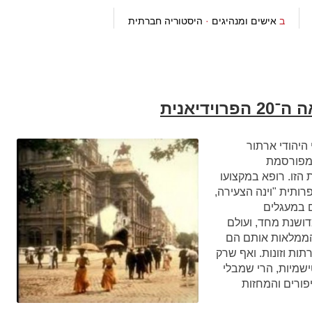
ב
אישים ומנהיגים
·
היסטוריה חברתית
 היהודי ארתור
המפורסמת
יר הרב-לאומית הזו. רופא במקצועו
רותית "וינה הצעירה,
ם במעגלים
ושנת מחד, ועולם
 הממלאות אותם הם
תות וזונות. ואף שרק
ישמיות, הרי שמבלי
יפורים והמחזות