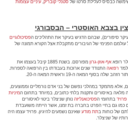
סטנלי קובריק
,
עיניים עצומות
ין בצבא האוסטרי – הבסבורגי
עיקר סיפורים), שבהם הדגיש בעיקר את התהליכים ה
פסיכולוגיים
 עולמם הפנימי של הגיבורים מתקבלת אצל הקורא תמונה של
לר רופא
אף-אוזן-גרון
מפורסם. בשנת 1885 קיבל בעצמו את
למד
רפואה
התנודד שנים ארוכות בעבודתו בין הרפואה לספרות.
 הזהב שלה בסוף המאה ה-19 וראשית המאה ה-20.
ים, אלא מתמקד במהלכי נפשם של בני אדם נורמליים וממוצעים,
 מלאה באיסורים ותקנות בלתי כתובים, במיוחד בתחום ה
מיניות
 פרויד
בתחומי ה
פסיכואנליזה
נותן שניצלר ביטוי לאיסורים
יים כמו גם בחיי הפרט בחברה בת זמנו, אשר הייתה משועבדת
לתם של כוחות ב
תת מודע
שאינם נשמעים להיגיון. פרויד עצמו היה
ותיו של שניצלר.