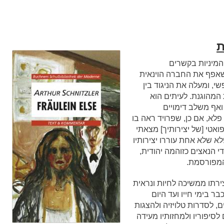
ת
המיניות בקשרים
שאפף את החברה הוינאית
, ומעלה את הניגוד בין
המהוגנת. לעיתים הוא
ואף משלב דימויים
לא, אם כן, שפרויד ראה בו
אטי [של יצירותיך] מצאתי
פלא שלא אחת עוררו יצירותיו
די הנאצים כזוהמה יהודית,
המפורסמת.
רתו ממשיכה לחיות ונראית
ר בימי חייו ועד היום
 לסדרות טלויזיה ולהצגות
לסיפוריו ולמחזותיו מעידה