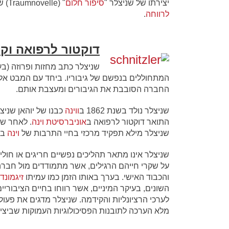
יצירתו של שניצלר "
סיפור חלום
" (Traumnovelle) שימשה כבסיס לעלילת סרטו של
לרווחה
.
דוקטור לרפואה וקצ
שניצלר כתב מחזות ופרוזה (ב
המתחוללים בנפשם של גיבוריו. ביחד עם המבט אל
החברה הסובבת את הגיבורים ומעצבת אותם.
שניצלר נולד בשנת 1862 ב
ווינה
כבנו של יוהאן שניצ
התואר דוקטור לרפואה ב
אוניברסיטת וינה
. לאחר ש
שניצלר מילא תפקיד מרכזי בחיי התרבות של
וינה
בתור
שניצלר אינו מתאר תהליכים נפשיים חריגים או חול
על שקרי חייהם הרגילים, אשר מתמודדים מול חברה
והכבוד האישי. בערך באותו הזמן כמו עמיתו
זיגמונד
השונים, בעיקר המיניים, אשר רווחו בחיים הציבור
לערכי הרציונליות והקידמה. שניצלר מדגים את פעו
מלא הערכה לתובנות הפסיכולוגיות העמוקות שביציר