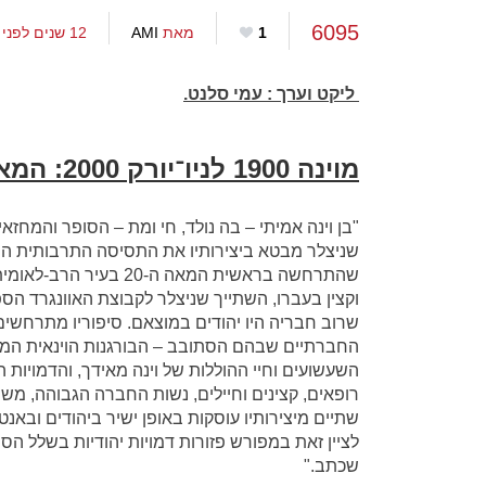
6095
1
מאת
AMI
12 שנים לפני
ליקט וערך : עמי סלנט.
מוינה 1900 לניו־יורק 2000: המאה ה־20 הפרוידיאנית
"בן וינה אמיתי – בה נולד, חי ומת – הסופר והמחזאי
שניצלר מבטא ביצירותיו את התסיסה התרבותית 
שהתרחשה בראשית המאה ה-20 בע
וקצין בעברו, השתייך שניצלר לקבוצת האוונגרד הספ
שרוב חבריה היו יהודים במוצאם. סיפוריו מתרחשי
החברתיים שבהם הסתובב – הבורגנות הוינאית המד
השעשועים וחיי ההוללות של וינה מאידך, והדמויות
רופאים, קצינים וחיילים, נשות החברה הגבוהה, משר
שתיים מיצירותיו עוסקות באופן ישיר ביהודים ובאנט
לציין זאת במפורש פזורות דמויות יהודיות בשלל הס
שכתב."