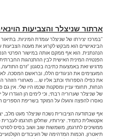
ארתור שניצלר והצביעות הוינאי
"במרכז יצירתו של שניצלר עומדת המיניות. בתיאור 
הבינאישיים הוא מבקש לקרוע את מעטה הצביעות 
הנהנתנית. הוא אף ממקם אותה במישור הפרטי הנפשי
הפנטזיה המינית האישית לבין ההתנהגות החברתית 
מדגיש זאת באמצעות כתיבה בסגנון "זרם התודעה, 
המעצימים את הניגודים הללו, ובראשם המסכה. לא פ
את כפילו הספרותי וכתב אליו ש… מאחורי הזוהר הפו
הנחות, תחומי עניין ומסקנות שכמו היו שלי. אין גם 
של שניצלר שערוריה רבתי, וכי לימים הן הוגדרו על י
נאסרו להפצה והועלו על המוקד בשריפת הספרים 
אף שבתודעה הציבורית נשכח שניצלר מעט מלב, יצי
אקטואלית כתמיד. יצירותיו, שחלקן תורגמו לעברית כב
ממשיכים לתרגמן, משמשות שוב ושוב בסיס לסרטים,
תיאטרון. הכמות המדהימה של העיבודים הקולנועיים 