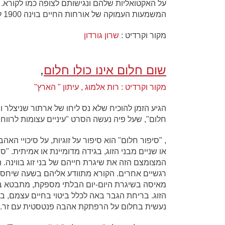
על האקטואליות שלהם ונגישותם לצופה כמו לקורא. 
המשמעות העמוקה של אורחות החיים בוינה 1900 למאה ה-20 ולימינו אלה."
מקור וקרדיט :
שרון גורדון
שום חלום אינו כולו חלום
,
מקור וקרדיט : רות אלמוג , עיתון " הארץ"
הגיע הזמן להוכיח שלא נס ליחו של ארתור שניצלר ו
חלום", שעל פיה נעשה הסרט "עיניים עצומות לרווח
, "סיפור חלום" הוא סיפור על זוגיות, על סיכויי 
או שניים מבני הזוג, בגידה מדומיינת או אמיתית. 
המצומצם הזה את שיגרת חייהם של בני זוג בווינה.
רגשיים אחרים. הקורא מתוודע אליהם בשעה שיחס
מאיסה בשיגרת היום-יום הבלתי מספקת, מתבטא במח
הזוג. בריחת הגבר באה לכלל ביטוי בחיים עצמם, 
נעשית בחלום על הרפתקת אהבה פנטסטית עם זר.