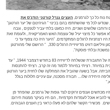
 נוח כל כך לגרמנים,
העצים גנרל קורטני הודג'ס את
שנודעו לכל מי שהשתתפו בהם בכינוי " הגיהינום של יער הורטגן"
ורוחבו שלושים ושניים, היה כמעט בלתי עביר לטנקים , וגבה
אפשר כל מיצוי יעיל של עוצמת האש האמריקאית , ולעומת זאת
 היו רצחניות לרגלים המתקדמים. "היער היה כה צפוף עד כי
אפילו כאשר השמש זרחה, היום נראה אפור", כתב סגן וויליאם דוויט מדיוויזיית הרגלים 330, " הרושם שלי מהורטגן
נמשכת ובלתי פוסקת".
סגן דווייט, צעיר מהורהר בן עשרים ממינסוטה , נמנה על התגבורת שנשלחה לדיוויזיה 83 בחודש דצמבר 1944, " עד
ת במיוחד. רציתי במיוחד ללמוד מה זה קרב. רציתי להתנסות
 הביתה. אבל בשעה שהוביל את המחלקה שלו לחזית ביער הורטגן
חליפה היחידה שלו… חבורה מסכנה, עם עיניים חלולות בגלל
."
יו מכתשים וענפים זרוקים לצד גופות של גרמנים, שהפחד פן
 להביא אוכל לעמדות הקדמיות , הם חיו בעיקר ממנות חירום:
בשים. מכשירי הקשר שלהם לא פעלו כראוי בין העצים הגבוהים.