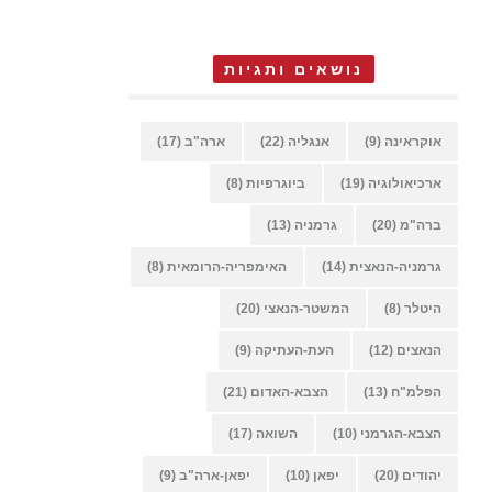
נושאים ותגיות
אוקראינה
(9)
אנגליה
(22)
ארה"ב
(17)
ארכיאולוגיה
(19)
ביוגרפיות
(8)
ברה"מ
(20)
גרמניה
(13)
גרמניה-הנאצית
(14)
האימפריה-הרומאית
(8)
היטלר
(8)
המשטר-הנאצי
(20)
הנאצים
(12)
העת-העתיקה
(9)
הפלמ"ח
(13)
הצבא-האדום
(21)
הצבא-הגרמני
(10)
השואה
(17)
יהודים
(20)
יפאן
(10)
יפאן-ארה"ב
(9)