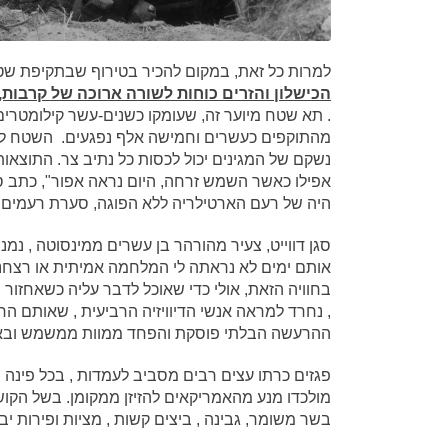
למרות כל זאת, במקום להכיר בטירוף שבתקיפת שטח
הכישלון והזרים כוחות לשורה ארוכה של קרבות,
. תא שטח מיוער זה, שעומקו כשנים-עשר קילומטרים 
מהתוקפים כעשרים וחמישה אלף נפגעים. השטח לא 
נשקם של המגינים יכול לכסות כל נתיב צר. התוצאות
היה של רעם הארטילריה ללא הפוגה, סערת רעמים 
אותם ימים לא נראתה לי המלחמה אמיתית או רצחני
בחוויה הזאת, אולי כדי שאוכל לדבר עליה כשאחזור
, נחרד למראה אנשי הדיוויזיה הרביעית , שאותם ה
ההרעשה הבלתי פוסקת והפחד ממוות ממשמש ובא
פגזים כרתו עצים רבים מסביב לעמדות , בכל פינה ה
מולכדו מנע מהאמריקאים להזיזן ממקומן. בשל הקושי
בשר משומר, גבינה , ביצים קשות , מציות ופירות י