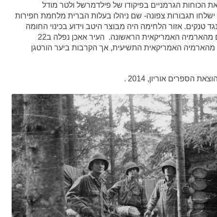
 הכוחות הגרמניים בפיקודו של פילדמרשל ולטר מודל
 ישלחו תגבורות צפונה- שם ניהלו בעלות הברית מלחמת חפירות
ד טנקים. אזור הלחימה היה מבוצר היטב וידוע בכינוי החומה
המערבית או קו זיגפריד. בקרב נהרגו 33,000 חיילים מהארמיה האמריקאית הראשונה. העיר אאכן נפלה ב22
 דמים כבד מהארמיה האמריקאית התשיעית, אך הקרבות ביער הורטגן
וצאת הספרים אוריון, 2014 .