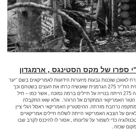
"י ספרו של מקס הסטינגס , ארמגדון
 לאאכן שוכנות גבעות מיוערות הידועות לאמריקאים בשם "יער
הורטגן" . רכסי הגבעות האלו היו בשליטתה של דיוויזית הח"יר 275 הגרמנית שאנשיה כרתו את העצים בשטחם וכך
הגדילו את מידת שליטתם ביערות מתחתיהם. דיוויזיה 275 הייתה בנוייה על חיילים ברמה נמוכה , אשר כמו – חיל
ל הטור האמריקאי המתקדם אל הרוהר. אלא שאז התקבלה
תקפה נרחבת מזרחה. ההיסטוריון האמריקאי ראסל ויגלי ציין
איום על הצבא האמריקאי הייתה לשלוח חיילים אמריקאיים
נולוגיה כדי לשמור על עליונותו , אסור לו להיכנס לקרב שבו
מקום שכזה .