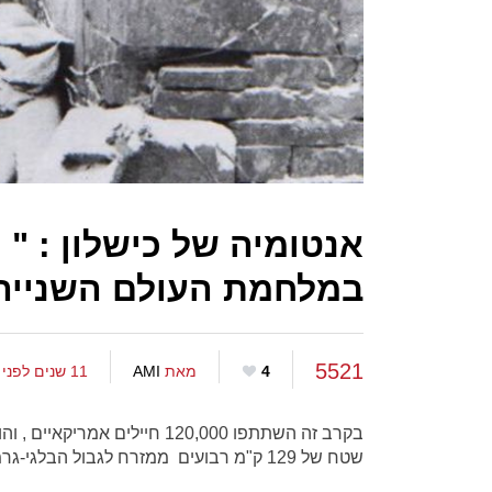
אנטומיה של כישלון : " 
במלחמת העולם השנייה
5521
4
מאת
AMI
11 שנים לפני
בקרב זה השתתפו 120,000 חיי
שטח של 129 ק"מ רבועים ממזרח לגבול הבלגי-גרמני, ונמשך מ-19 בספטמבר 1944 ועד ה10 לפברואר 1945.