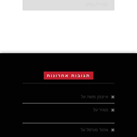
ארכיונים
תגובות אחרונות
איזנמן משה
על
המחתרת באסיזי
מאיר
על
מלחמת האזרחים ביוון 1946-1949 –
מבחר צילומים היסטוריים
אהוד מורסל
על
רחובות ברסלאו, גרמניה,
בחודשים האחרונים של מלחמת העולם השנייה