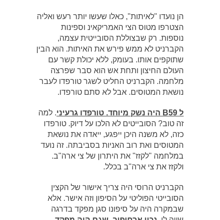
הן נועדו "לאיתות", כאלו שעשו יותר רעש ואליה
הצטרפו מטוס הצי האמריקאינ וספינות
נוספות. רק שבצוללת הסובייטית עצמה,
הקברניט לא ממש פירש את האיתות. הוא הבין
שתוקפים אותו. בעומק, ללא יכולת קשר עם
העולם החיצון ותחת אש הוא סבר שפרצה
מלחמה. הקברניט החליט לשגר טורפדו לעבר
נושאת המטוסים. אבל לא סתם טורפדו.
ל B59 היה נשק מיוחד. טורפדו גרעיני
. למה
זה טוב? הסובייטים לא הלכו על דיוק. טורפדו
כזה, לא משנה היכן ייפגע, ייאדה את נושאת
המטוסים ואת רוב האניות בסביבתה. זה נועד
במלחמה "לקזז" את היתרון של צי ארה"ב.
ולקזז את צי ארה"ב בכלל.
הקברניט הרוסי היה צריך אישור של הקצין
הסובייטי הפוליטי על הסיפון וזה אישר. אלא
שבמקרה היה על סיפונו סגן מפקד בדרגה
שווה לו,
נכון ארחיפוב.
שגם היה מפקד