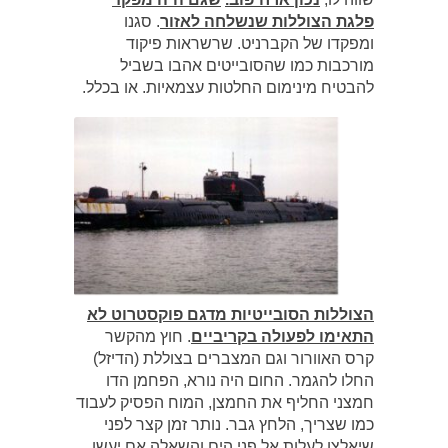
פלגת הצוללות שנשלחה לאזור
. סגנו
ומפקדו של הקברניט. שרשראות פיקוד
מורכבות כמו שהסובייטים אהבו בשביל
להבטיח מינימום החלטות עצמאיות. או בכלל.
הצוללות הסובייטיות מדגם פוקסטרוט לא
התאימו לפעולה בקריביים
. חוץ מהקשר
קרס האוורור וגם המצברים בצוללת (הדיזל)
החלו להגמר. החום היה נורא, הפחמן הדו
חמצני החליף את החמצן, המוח הפסיק לעבוד
כמו שצריך, הלחץ גבר. נותר זמן קצר לפני
שיאלצו לעלות אל פני הים והשאלה אם יעשו