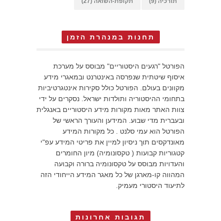
תורכיה
(9)
תקופת-השואה
(27)
תחנות במנהרת הזמן
הפורטל "רגעים היסטוריים" מבוסס על מערכת
איסוף שיטתית שנפרסה באינטרנט ובמאגרי מידע
מקוונים בעולם. הפורטל כולל סקירות אינטגרטיביות
בתחומי ההיסטוריה ותולדות ישראל. נסקרים על ידי
צוות האתר מאות מקורות מידע היסטוריים באנגלית
ובעברית מדי שבוע. המידען והעורך הראשי של
הפורטל הוא עמי סלנט . כל מקורות המידע
מאונדקסים תוך ניסיון למיין את פריטי המידע עפ"י
קטגוריות קבועות ( טקסונומיה) מיון החומרים
והעדויות מבוסס על טקסונומיה ברורה וקבועה
המהווה קו-מארגן של כל מאגר המידע הייחודי הזה
לתיעוד היסטורי מעמיק.
תגובות אחרונות