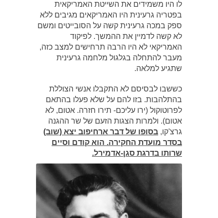
לו היו משמידים את השייטת האמריקאית
בפטריה גרעינית היו האמריקאים מגיבים ללא
ספק במכה גרעינית קשה על הסובייטים ומשם
לא קשה לדמיין את ההמשך. לפיקוד
האמריקאי לא היו הרבה תרחישים למצב כזה,
מעבר להתחלה בגלגול מלחמה גרעינית
שתגיע למלאה.
כששבו לבסיסם לא התקבלו אנשי הצוללת
בהתלהבות. בזו להם על שלא פעלו בהתאם
לפרוטוקול (ירו עליכם- תירו חזרה. אטום, לא
אטום). ולמרות הצגות הזעם של שר ההגנה
גרצ'קו,
בסופו של דבר ארחיפוב יצא (שוב)
בסדר מועדת החקירה. הוא קודם וסיים
שרותו בדרגת סגן-אדמירל.