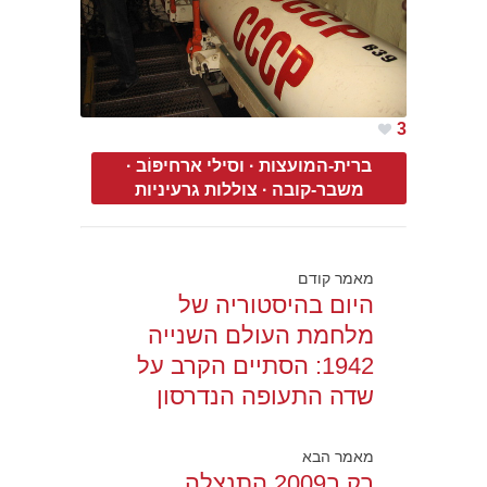
3
ברית-המועצות
·
וסילי ארחיפּוֹב
·
משבר-קובה
·
צוללות גרעיניות
מאמר קודם
היום בהיסטוריה של
מלחמת העולם השנייה
1942: הסתיים הקרב על
שדה התעופה הנדרסון
מאמר הבא
רק ב2009 התנצלה