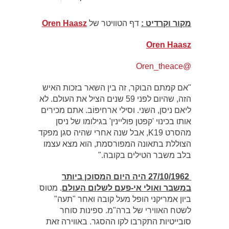
מקור וקרדיט :
דף הטוויטר של
Oren Haasz
Oren Haasz
@Oren_theace
"אם קמתם הבוקר, זה בין השאר בזכות האיש
הזה, שהיום לפני 59 שנים הציל את העולם. לא
ליאם ניסן, השני. וסילי ארחיפּוֹב. אתם מכירים
אותו בכינוי 'קפטן פוליינין' בגילומו של ניסן
מהסרט K19, אבל שנה אחרי שהיה סגן מפקד
הצוללת בתאונה המפורסמת, הוא מצא עצמו
בלב משבר הטילים בקובה."
27/10/1962 היה היום המסוכן ביותר
במשבר ואולי אי-פעם לשלום העולם
. מטוס
ביון אמריקני הופל מעל קובה ואחר "תעה"
לשטח האווירי של ברה"מ. ספינות סוחר
סובייטיות התקרבו לקו ההסגר. באווירה זאת