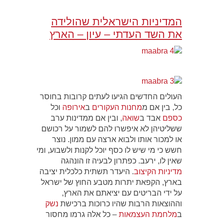
המדיניות הישראלית שהולידה
את השד העדתי – עיון – הארץ
העולים החדשים הגיעו לעתים קרובות בחוסר
כל, בין אם מ
מחנות העקורים
ב
אירופה
וכל
כספם
אבד ב
שואה
, ובין אם ממדינות ערב
ששליטיהן לא איפשרו להם לשמור על רכושם
או למכור אותו ולבוא ארצה עם ממון. נוצר
חשש כי מי שיש לו כסף יוכל לקנות ולשבוע, ומי
שאין לו, ירעב. כפתרון לבעיה זו הונהגה
מדיניות הקיצוב
. היעדר תשתית כלכלית יציבה
בארץ, הקפאת יתרות מטבע החוץ של ישראל
על ידי הבריטים עם יציאתם את הארץ,
וההוצאות הרבות שהיו כרוכות ברכישת
נשק
ב
מלחמת העצמאות
– כל אלה גרמו מחסור