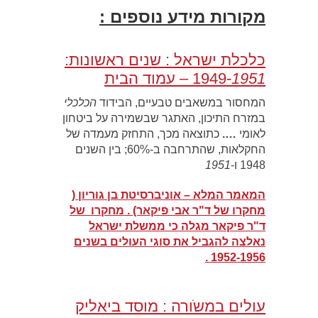
מקורות מידע נוספים :
כלכלת ישראל : שנים ראשונות:
1951
1949-
– עמוד הבית
המחסור במשאבים טבעיים, הבידוד
הכלכלי
במזרח התיכון, האתגר שבשמירה על ביטחון
לאומי
….
כתוצאה מכך, התחזק מעמדה של
החקלאות, שהתרחבה ב-60%; בין השנים
1948 ו-
1951
המאמר המלא – אוניברסיטת בן גוריון (
מחקרו של ד"ר אבי פיקאר) . מחקרו של
ד"ר פיקאר מגלה כי ממשלת ישראל
נאלצה להגביל את סוגי העולים בשנים
1952-1956 .
עולים במשֹורה : מוסד ביאליק