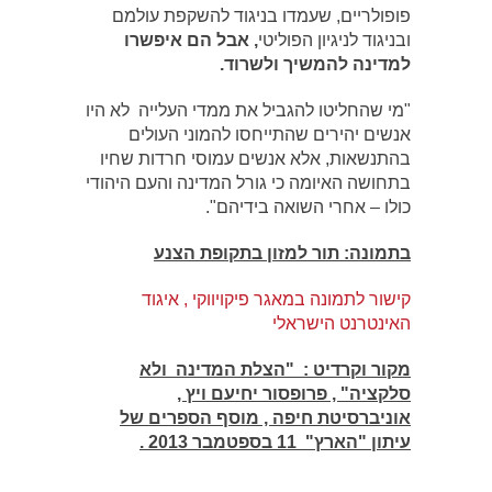
פופולריים, שעמדו בניגוד להשקפת עולמם
ובניגוד לניגיון הפוליטי
, אבל הם איפשרו
למדינה להמשיך ולשרוד.
"מי שהחליטו להגביל את ממדי העלייה לא היו
אנשים יהירים שהתייחסו להמוני העולים
בהתנשאות, אלא אנשים עמוסי חרדות שחיו
בתחושה האיומה כי גורל המדינה והעם היהודי
כולו – אחרי השואה בידיהם".
בתמונה: תור למזון בתקופת הצנע
קישור לתמונה במאגר פיקויווקי , איגוד
האינטרנט הישראלי
מקור וקרדיט : "הצלת המדינה ולא
סלקציה" , פרופסור יחיעם ויץ ,
אוניברסיטת חיפה , מוסף הספרים של
עיתון "הארץ" 11 בספטמבר 2013 .