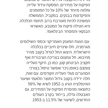
הפיקוח על מחירים; הפסקת עידוד עלייה;
ומלווה מיוחד של 10% על כל המזומנים
והפיקדונות בבנקים. במקביל, הממשלה
המשיכה להיות מעורבת ברוב תחומי הכלכלה.
היא הטילה פיקוח על המטבע, האשראי
הבנקאי והמסחר הבינלאומי.
עם הגעת המענק האמריקני וכספי השילומים
מגרמניה, חלו שינויים חיוביים בכלכלה
הישראלית. היצוא החל לגדול בקצב מהיר
מהיבוא, חל צמצום בצריכה הציבורית ואף
תקציב הביטחון קטן. כמו כן, היקף העלייה
צומצם באופן ניכר ואפשר טיפול בצורכי
המהגרים מגלי העלייה הקודמים. עם זאת,
חלה ירידה בקצב גידול התוצר הלאומי ושיעור
האינפלציה הגיע ב-1952 לשיא של 56%
כתוצאה מהסרת הפיקוח על המחירים. גם
האבטלה גדלה, בייחוד בקרב העולים
החדשים, לשיעור של 11.5% ב-1953.