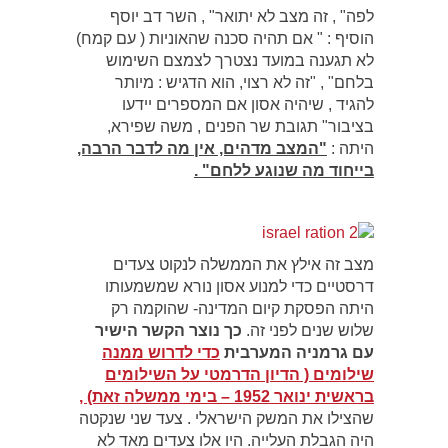
לפה" , זה מצב לא יתואר" , השר דב יוסף
הוסיף : " אם תהיה סכנה שהאוניות ( עם קמח)
לא תגענה במועד נצטרך לצמצם השימוש
בלחם" , "זה לא רצוי, הוא הדגיש : מיותר
להגיד , שיהיה אסון אם המספרים יידעו
בציבור" תגובת שר הפנים , משה שפירא,
היתה :
"המצב מדהים, אין מה לדבר הרבה,
בייחוד מה שנוגע ללחם" .
מצב זה אילץ את הממשלה לנקוט צעדים
דרסטיים כדי למנוע אסון נורא שמשמעותו
היתה הפסקת קיום המדינה- שהוקמה רק
שלוש שנים לפני זה.
כך נוצר הקשר הישיר
עם גרמניה המערבית
כדי לדרוש ממנה
שילומים ( הדיון הדרמטי על השילומים
בראשית ינואר 1952 – בימי ממשלה זאת) ,
שהצילו את המשק הישראלי . צעד שני שנקטה
היה הגבלת העלייה. היו אלו צעדים מאד לא