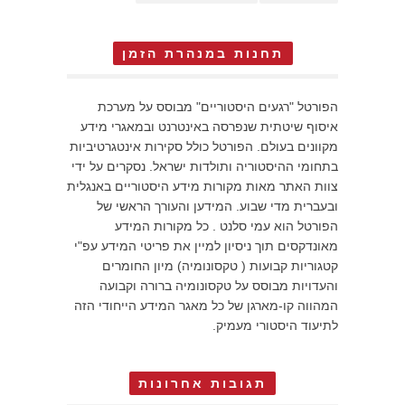
תחנות במנהרת הזמן
הפורטל "רגעים היסטוריים" מבוסס על מערכת
איסוף שיטתית שנפרסה באינטרנט ובמאגרי מידע
מקוונים בעולם. הפורטל כולל סקירות אינטגרטיביות
בתחומי ההיסטוריה ותולדות ישראל. נסקרים על ידי
צוות האתר מאות מקורות מידע היסטוריים באנגלית
ובעברית מדי שבוע. המידען והעורך הראשי של
הפורטל הוא עמי סלנט . כל מקורות המידע
מאונדקסים תוך ניסיון למיין את פריטי המידע עפ"י
קטגוריות קבועות ( טקסונומיה) מיון החומרים
והעדויות מבוסס על טקסונומיה ברורה וקבועה
המהווה קו-מארגן של כל מאגר המידע הייחודי הזה
לתיעוד היסטורי מעמיק.
תגובות אחרונות