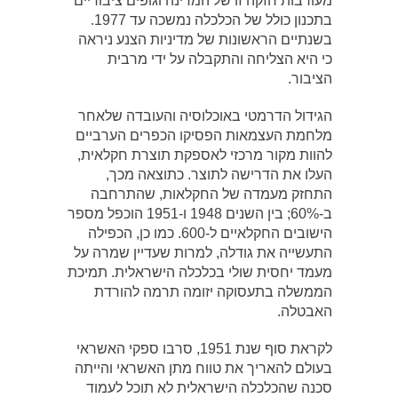
מעורבות חזקה זו של המדינה וגופים ציבוריים
בתכנון כולל של הכלכלה נמשכה עד 1977.
בשנתיים הראשונות של מדיניות הצנע ניראה
כי היא הצליחה והתקבלה על ידי מרבית
הציבור.
הגידול הדרמטי באוכלוסיה והעובדה שלאחר
מלחמת העצמאות הפסיקו הכפרים הערביים
להוות מקור מרכזי לאספקת תוצרת חקלאית,
העלו את הדרישה לתוצר. כתוצאה מכך,
התחזק מעמדה של החקלאות, שהתרחבה
ב-60%; בין השנים 1948 ו-1951 הוכפל מספר
הישובים החקלאיים ל-600. כמו כן, הכפילה
התעשייה את גודלה, למרות שעדיין שמרה על
מעמד יחסית שולי בכלכלה הישראלית. תמיכת
הממשלה בתעסוקה יזומה תרמה להורדת
האבטלה.
לקראת סוף שנת 1951, סרבו ספקי האשראי
בעולם להאריך את טווח מתן האשראי והייתה
סכנה שהכלכלה הישראלית לא תוכל לעמוד