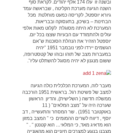
ובשנה זו עלו 174 אלף יהודים. לקראת סוף
השנה הגיעה מערכת הקליטה , שבראשה עמד
גיורא יוספטל, לקריסה כמעט מוחלטת מכל
הבחינות – בשיכון, בתעסוקה ובבריאות.
המערכת לא היתה מסוגלת לקלוט מאות אלפי
עולים ולהתמודד עם הבעיות שצצו בכל יום.
יוספטל הזהיר את הנהלת הסוכנות ש"אם
הגשמים יירדו לפני נובמבר 1951 "יהיה
במעברות מצב של תוהו ובוהו של קטסטרופה,
ששום מנגנון לא יהיה מסוגל להשתלט עליו".
מעבר לזה, המערכת הכלכלית כולה הגיעה
למצב של פשיטת רגל. בראשית 1951 הורכבה
ממשלה חדשה ( השלישית), והדיון הראשון
שערכה היה על "מצב המלאים" ( 11
באוקטובר 1951) . שר המסחר והתעשייה , דב
יוסף , דיווח לשרים ההמומים כי " המצב במזון
הוא מדאיג מאד, כי המלאי… הוא קטנטן " . "
מצבנו בנוגע למצרכים חיוניים הוא מהאונייה