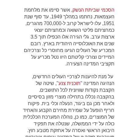
הסכמי שביתת הנשק
, אשר סיימו את מלחמת
העצמאות, נחתמו במהלך 1949. עד סוף שנת
1951, עלו לישראל קרוב ל-700,000 מהגרים,
כמחציתם פליטי השואה וכמחציתם יוצאי
ארצות ערב. גלי הגירה אלו הכפילו תוך 3.5
שנים את האוכלוסייה היהודית בארץ. רובם
המכריע של העולים הגיעו מחוסרי כל וצרכיהם
המיידים וצורכי קליטתם היוו נטל מכריע על
תקציבי המדינה הצעירה.
על מנת להיענות לצרכיי העולים החדשים,
הנהיגה המדינה "
תוכנית צנע
", שיטה של
הקצבת נקודות שוויונית לכל התושבים.
בהקצבה נכללו בתחילה מוצרי מזון בסיסיים
ולאחר מכן גם ביגוד, הנעלה וכלי בית. פיקוח
חריף הופעל על שמירת מחירם הקבוע והאחיד
של המוצרים. כמו כן, נוהלה המערכת הכלכלית
כולה על ידי הממשלה, שנטלה את תפקיד
היבואן הראשי ואסרה על אחזקת מטבע חוץ.