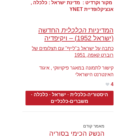
מקור וקרדיט : מדינת ישראל : כלכלה ,
אנציקלופדיית YNET
המדיניות
הכלכלית
החדשה
(ישראל 1952) – ויקיפדיה
כתבה על ישראל ב"לייף" עם תצלומים של
רוברט קאפה, 1951
קישור לתמונה במאגר פיקויווקי , איגוד
האינטרנט הישראלי
4
היסטוריה-כלכלית
·
ישראל
·
כלכלה
·
משברים-כלכליים
מאמר קודם
הנשק הכימי בסוריה