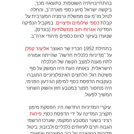
בהתחייבויותיה השוטפות. כתוצאה מכך,
ביקשה ישראל סיוע כספי מארה"ב, והחלה
לנהל מו"מ עם ממשלת גרמניה המערבית על
קבלת
כספי שילומים ופיצויים
. במקביל הנפיקה
המדינה
אגרות-חוב ממשלתיות
(בונדס),
שנועדו בעיקר לגיוס כספים מיהודי ארה"ב.
בתחילת 1952 הכריז שר האוצר
אליעזר קפלן
על "מדיניות כלכלית חדשה" שהייתה אמורה
לתת מענה למצב הקשה של הכלכלה
הישראלית. באותה העת היה המשק על סף
פשיטת רגל: הלחצים האינפלציוניים התגברו
בעקבות הדפסת כסף למימון הגירעון הפנימי,
היה מחסור חמור במטבע חוץ והשוק השחור
המשיך לפעול.
עיקרי המדיניות החדשה היו: הפסקת מימון
תקציב המדינה על ידי הדפסת כסף;
פיחות
רציני בשער המטבע המקומי, שערכו הרשמי
הגבוה תרם לעיוותים כלכליים ולבזבוז; ביטול
מדיניות ההקצבה על רוב המוצרים וצמצום