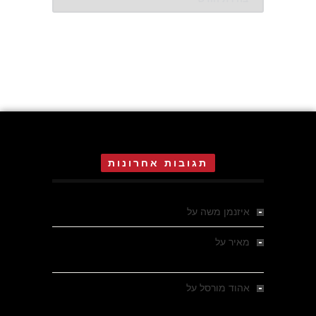
תגובות אחרונות
איזנמן משה
על
המחתרת באסיזי
מאיר
על
מלחמת האזרחים ביוון 1946-1949 –
מבחר צילומים היסטוריים
אהוד מורסל
על
רחובות ברסלאו, גרמניה,
בחודשים האחרונים של מלחמת העולם השנייה