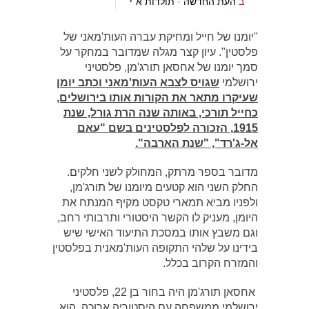
ב
העת החדשה
·
תולדות א"י
"יומנו של חייל ומחיקת עברה העות'מאני של
פלסטין". עיון קצר מגלה שמדובר במחקר על
סמך יומנו של אחסאן תורג'מן, פלסטיני
ירושלמי
שגויס לצבא העות'מאני וכתב יומן
שעיקרו מתאר את הקורות אותו בירושלים,
כחייל תורכי, באותה שנה הרת גורל, שנת
1915, הזכורה לפלסטינים בשם "עאם
אל-ג'רד", "שנת הארבה".
מדובר בספר מרתק, המחולק לשני חלקים.
החלק השני הוא קטעים מיומנו של תורג'מן,
ולפניו מביא תמארי טקסט מקיף המנתח את
היומן, מעניק לו הקשר היסטורי ותרבותי רחב,
וגם משבץ אותו במסכת התיעוד האישי שיש
בידינו על שלהי התקופה העות'מאנית בפלסטין
והמזרח הקרוב בכלל.
אחסאן תורג'מן היה בחור בן 22, פלסטיני
ירושלמי ממשפחה עם היסטוריה ארוכה. הוא