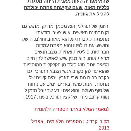
שהאימפריה העות'מאנית הייתה מסגרת
כללית מאוד, שעם שקיעתה פחתה יכולתה
להכיל את גווניה
.
היומן של תורג'מן הוא מסמך מרתק ומרגש גם
מן הבחינה האישית. איש צעיר, תודעתו
מתפתחת, לבו רוגש. הוא מאוהב וחולם, חושק
וחושש. עתידו לפניו והוא מפתח עמדות
חברתיות, פוליטיות ואתיות. מצב הנשים
מדאיג אותו, הוא מבין שיש לאפשר להן חיים
מלאים יותר. הוא סולד מן הקלקלות המוסריות
שהוא עד להן בקרב אנשי הצבא התורכי וגם
בקרב רבים מתושבי הארץ. ימים קשים של
מחסור, הזנות פושה בערים, ימים עם ניחוח
של סוף העולם. והוא אינו יודע שהגורל מזמן לו
מוות קרוב, מידיו של קצין תורכי, בשנת 1917.
למאמר המלא באתר הספריה הלאומית
מקור וקרדיט : הספריה הלאומית , אפריל
2013