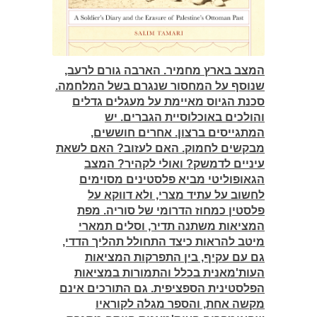
המצב בארץ מחמיר. הארבה גורם לרעב,
שנוסף על המחסור שנגרם בשל המלחמה.
סכנת הגיוס מאיימת על מעגלים גדלים
והולכים באוכלוסיית הגברים. יש
המתגייסים ברצון. אחרים חוששים,
מבקשים לחמוק. האם לעזוב? האם לשאת
עיניים לדמשק? ואולי לקהיר? המצב
הגאופוליטי מביא פלסטינים מסוימים
לחשוב על עתיד מצרי, ולא דווקא על
פלסטין כמחוז הדרומי של סוריה. מפת
המציאות משתנה תדיר, וסלים תמארי
מיטב להראות כיצד התחולל תהליך הדדי,
גם עם עקיף, בין התפרקות המציאות
העות'מאנית בכלל והתמו
רות במציאות
הפלסטינית הספציפית. גם התורכים אינם
מקשה אחת, והספר מגלה לקוראיו