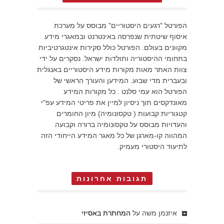
הפורטל "רגעים היסטוריים" מבוסס על מערכת
איסוף שיטתית שנפרסה באינטרנט ובמאגרי מידע
מקוונים בעולם. הפורטל כולל סקירות אינטגרטיביות
בתחומי ההיסטוריה ותולדות ישראל. נסקרים על ידי
צוות האתר מאות מקורות מידע היסטוריים באנגלית
ובעברית מדי שבוע. המידען והעורך הראשי של
הפורטל הוא עמי סלנט . כל מקורות המידע
מאונדקסים תוך ניסיון למיין את פריטי המידע עפ"י
קטגוריות קבועות ( טקסונומיה) מיון החומרים
והעדויות מבוסס על טקסונומיה ברורה וקבועה
המהווה קו-מארגן של כל מאגר המידע הייחודי הזה
לתיעוד היסטורי מעמיק.
תגובות אחרונות
איזנמן משה
על
המחתרת באסיזי