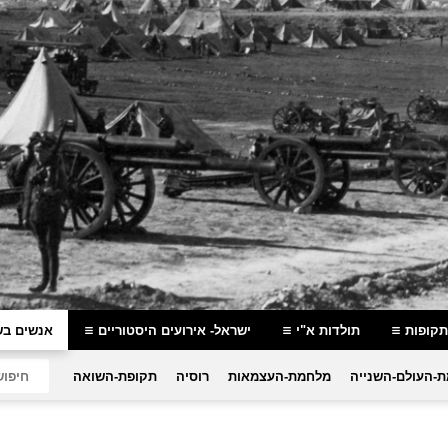
תקופות
תולדות א"י
ישראל- אירועים היסטוריים
אנשים בש
-העולם-השנייה
מלחמת-העצמאות
רוסיה
תקופת-השואה