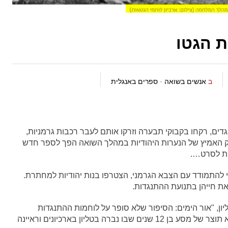
 הגטו
ב
אנשים בשואה
·
ספרים באנגלית
דים, רקחו בקבוקי תבערה וזרקו אותם לעבר רכבות גרמניות,
בק האמיץ של הנערות היהודיות במהלך השואה הפך לספר חדש
ות לסרט….
וי להתמודד עם הצבא הגרמני, הצטרפו בנות יהודיות למחתרת.
את חייהן בתנועת ההתנגדות.
ון, "אור הימים: הסיפור שלא סופר על לוחמות ההתנגדות
בגטאות של היטלר" (הוצאת ויליאם מורו). הספר הוא תוצר של מסע בן 12 שנים שבו נברה בטליון בארכיונים וראיינה