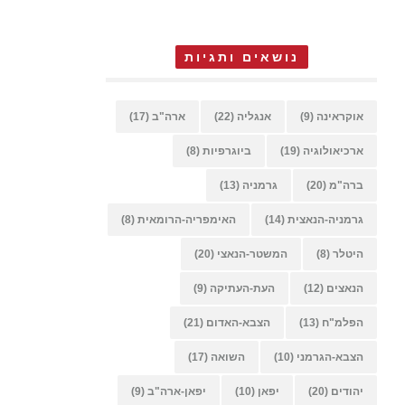
נושאים ותגיות
אוקראינה
(9)
אנגליה
(22)
ארה"ב
(17)
ארכיאולוגיה
(19)
ביוגרפיות
(8)
ברה"מ
(20)
גרמניה
(13)
גרמניה-הנאצית
(14)
האימפריה-הרומאית
(8)
היטלר
(8)
המשטר-הנאצי
(20)
הנאצים
(12)
העת-העתיקה
(9)
הפלמ"ח
(13)
הצבא-האדום
(21)
הצבא-הגרמני
(10)
השואה
(17)
יהודים
(20)
יפאן
(10)
יפאן-ארה"ב
(9)