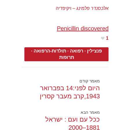
אלכסנדר פלמינג
– ויקיפדיה
Penicillin discovered
1
פנצילין
·
רפואה
·
תולדות-הרפואה
·
תרופות
מאמר קודם
היום לפני:14 בפברואר
1943,קרב מעבר קסרין
מאמר הבא
ככל עם ועם : ישראל
1881–2000