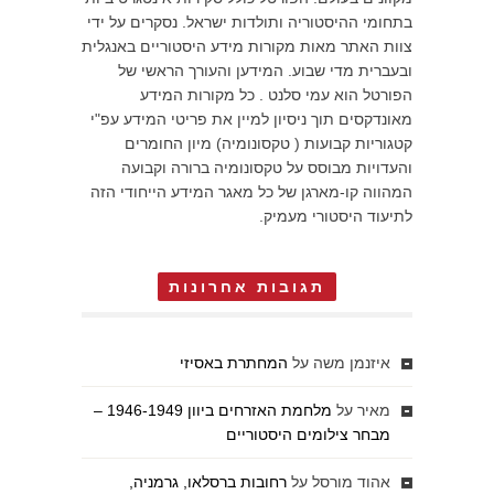
בתחומי ההיסטוריה ותולדות ישראל. נסקרים על ידי
צוות האתר מאות מקורות מידע היסטוריים באנגלית
ובעברית מדי שבוע. המידען והעורך הראשי של
הפורטל הוא עמי סלנט . כל מקורות המידע
מאונדקסים תוך ניסיון למיין את פריטי המידע עפ"י
קטגוריות קבועות ( טקסונומיה) מיון החומרים
והעדויות מבוסס על טקסונומיה ברורה וקבועה
המהווה קו-מארגן של כל מאגר המידע הייחודי הזה
לתיעוד היסטורי מעמיק.
תגובות אחרונות
איזנמן משה
על
המחתרת באסיזי
מאיר
על
מלחמת האזרחים ביוון 1946-1949 –
מבחר צילומים היסטוריים
אהוד מורסל
על
רחובות ברסלאו, גרמניה,