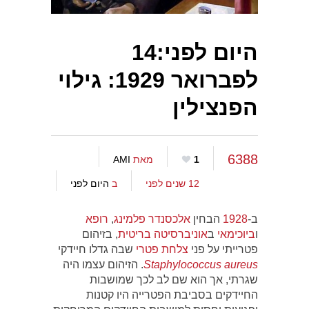
היום לפני:14
לפברואר 1929: גילוי
הפנצילין
6388
1
מאת
AMI
12 שנים לפני
ב
היום לפני
ב-
1928
הבחין
אלכסנדר פלמינג
,
רופא
ו
ביוכימאי
ב
אוניברסיטה
בריטית
, בזיהום
פטרייתי על פני
צלחת פטרי
שבה גדלו חיידקי
Staphylococcus aureus
. הזיהום עצמו היה
שגרתי, אך הוא שם לב לכך שמושבות
החיידקים בסביבת הפטרייה היו קטנות