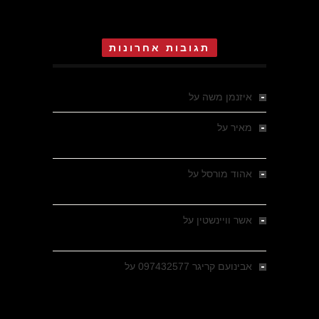
תגובות אחרונות
איזנמן משה
על
המחתרת באסיזי
מאיר
על
מלחמת האזרחים ביוון 1946-1949 –
מבחר צילומים היסטוריים
אהוד מורסל
על
רחובות ברסלאו, גרמניה,
בחודשים האחרונים של מלחמת העולם השנייה
אשר וויינשטין
על
רחובות ברסלאו, גרמניה,
בחודשים האחרונים של מלחמת העולם השנייה
אבינועם קריגר 097432577
על
גולני בכיבוש
מזרעת בית ג'אן , הקרב שנשכח