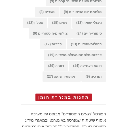
מלחמת העולם השנייה: קרבות
(9)
מלחמת יום הכיפורים
(9)
מצרים
(8)
ניצולי-שואה
(13)
נשים
(15)
סטלין
(12)
סיפורי-חיים
(24)
צילומים-היסטוריים
(9)
קהילות-יהודיות
(13)
קרבות
(12)
קרבות-מלחמת-העולם-השנייה
(19)
רומא-העתיקה
(14)
רוסיה
(39)
תורכיה
(9)
תקופת-השואה
(27)
תחנות במנהרת הזמן
הפורטל "רגעים היסטוריים" מבוסס על מערכת
איסוף שיטתית שנפרסה באינטרנט ובמאגרי מידע
מקוונים בעולם. הפורטל כולל סקירות אינטגרטיביות