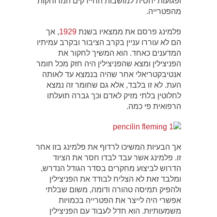
ופגועות יחסית למושבות החיידקים המרוחקות
מהפטרייה.
פלמינג פרסם את ממצאיו בשנת
1929
, אך
הם לא עוררו עניין בקרב הציבור ובקרב עמיתיו
המדענים כאחד. הוא המשיך לחקור את
הפניצילין ומצא שהפניצילין היה חזק מכל חומר
אנטיבקטריאלי אחר שהיה בנמצא עד לאותה
העת. לא זו בלבד, אלא גם שחומר זה נמצא
לחלוטין בלתי מזיק לאדם וכך גברה תועלתו
הרפואית פי כמה.
אך הבעיות המשיכו לרדוף את פלמינג בזו אחר
זו. פלמינג אשר עבד לבדו חסר את הציוד
הדרוש לביצוע מחקרים בסדר הגודל הנדרש,
ומלבד זאת לא הצליח לבודד את הפניצילין
ולהפיק תמיסה טהורה ודומה, משום שבלתי
אפשרי היה לייצר את הפטרייה בכמויות
משמעותיות. הוא חדל לעבוד עם הפניצילין