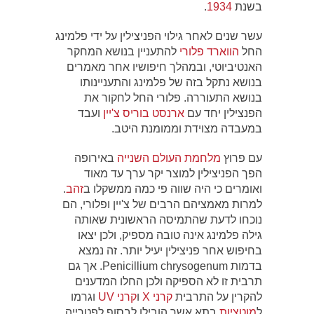
בשנת
1934
.
עשר שנים לאחר גילוי הפניצילין על ידי פלמינג
החל
הווארד פלורי
להתעניין בנושא המחקר
האנטיביוטי, ובמהלך חיפושיו אחר מאמרים
בנושא נתקל בזה של פלמינג והתעניינותו
בנושא התעוררה. פלורי החל לחקור את
הפנצילין יחד עם
ארנסט בוריס צ'יין
ועבד
במעבדה מצוידת וממומנת היטב.
עם פרוץ
מלחמת העולם השנייה
באירופה
הפך הפניצילין למוצר יקר ערך עד מאוד
ואומרים כי היה שווה פי כמה ממשקלו ב
זהב
.
למרות מאמציהם הרבים של צ'יין ופלורי, הם
נוכחו לדעת שהתמיסה הראשונית שאותה
גילה פלמינג אינה טובה מספיק, ולכן יצאו
בחיפוש אחר פניצילין יעיל יותר. זה נמצא
בדמות Penicillium chrysogenum. אך גם
תרבית זו לא הספיקה ולכן החלו המדענים
להקרין על התרבית
קרני X
ו
קרני UV
וגרמו
ל
מוטציות
בתא אשר הובילו לבסוף לפטרייה