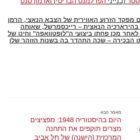
סטר
(בנייני
הפרלמנט הבריטי
) ו
ארמון סנט
 מפקד הזרוע האווירית של הצבא הנאצי, הרמן
 בהירארכיה הנאצית – רייכסמרשל, שאותה
לאחר מכן פחתו ביצועי ה"לופטוואפה" וחינו של
גתו הבכירה – שכה התהדר בה בשנות הזוהר שלו
מאמר הבא
היום בהיסטוריה 1948: מפציצים
מצרים תוקפים את התחנה
המרכזית (הישנה) של תל אביב