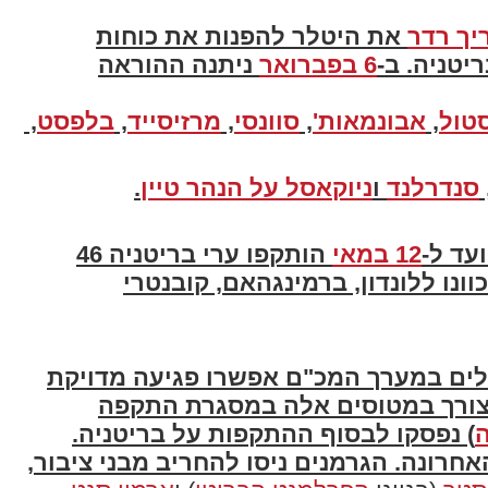
יך רדר
את היטלר להפנות את כוחות
יטניה. ב-
6 בפברואר
ניתנה ההוראה
טול
,
אבונמאות'
,
סוונסי
,
מרזיסייד
,
בלפסט
,
סנדרלנד
ו
ניוקאסל על הנהר טיין
.
עד ל-
12 במאי
הותקפו ערי בריטניה 46
נו ללונדון, ברמינגהאם, קובנטרי
ים במערך המכ"ם אפשרו פגיעה מדויקת
הצורך במטוסים אלה במסגרת התקפה
) נפסקו לבסוף ההתקפות על בריטניה.
חרונה. הגרמנים ניסו להחריב מבני ציבור,