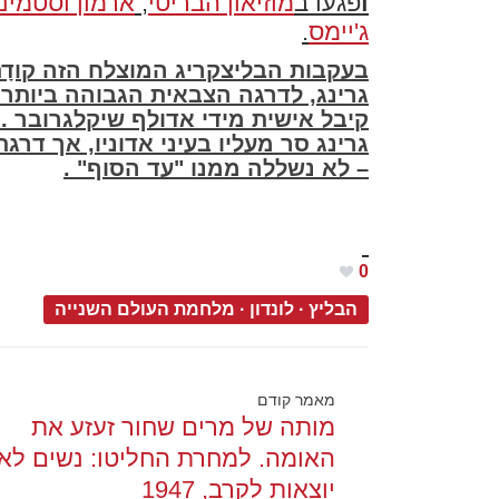
ו
פגעו ב
מוזיאון הבריטי
,
ארמון וסטמינ
ג'יימס
.
בעקבות הבליצקריג המוצלח הזה קודָם
גרינג, לדרגה הצבאית הגבוהה ביותר
קיבל אישית מידי אדולף שיקלגרובר . 
גרינג סר מעליו בעיני אדוניו, אך דר
– לא נשללה ממנו "עד הסוף" .
0
הבליץ
·
לונדון
·
מלחמת העולם השנייה
מאמר קודם
מותה של מרים שחור זעזע את
האומה. למחרת החליטו: נשים לא
יוצאות לקרב, 1947