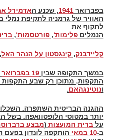
בפברואר
1941
, שכנע ה
אדמירל
אר
האוויר של גרמניה לתקיפת נמלי בר
לתקוף את
הנמלים
פלימות'
,
פורטסמות'
,
בריס
קליידבנק
,
קינגסטון על הנהר האל
,
במשך התקופה שבין
19 בפברואר
ו
התקפות, מתוכן רק שבע התקפות כוו
ו
נוטינגהאם
.
ההגנה הבריטית השתפרה. השכלול
יותר במטוסי הלופטוואפה. בשל 
על
ברית המועצות
(
מבצע ברברוסה
ב-
10 במאי
הותקפה לונדון בפעם הא