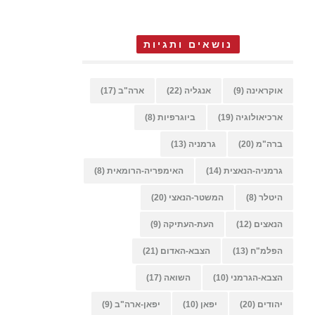
נושאים ותגיות
אוקראינה
(9)
אנגליה
(22)
ארה"ב
(17)
ארכיאולוגיה
(19)
ביוגרפיות
(8)
ברה"מ
(20)
גרמניה
(13)
גרמניה-הנאצית
(14)
האימפריה-הרומאית
(8)
היטלר
(8)
המשטר-הנאצי
(20)
הנאצים
(12)
העת-העתיקה
(9)
הפלמ"ח
(13)
הצבא-האדום
(21)
הצבא-הגרמני
(10)
השואה
(17)
יהודים
(20)
יפאן
(10)
יפאן-ארה"ב
(9)