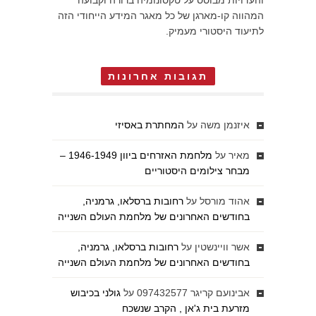
והעדויות מבוסס על טקסונומיה ברורה וקבועה
המהווה קו-מארגן של כל מאגר המידע הייחודי הזה
לתיעוד היסטורי מעמיק.
תגובות אחרונות
איזנמן משה
על
המחתרת באסיזי
מאיר
על
מלחמת האזרחים ביוון 1946-1949 –
מבחר צילומים היסטוריים
אהוד מורסל
על
רחובות ברסלאו, גרמניה,
בחודשים האחרונים של מלחמת העולם השנייה
אשר וויינשטין
על
רחובות ברסלאו, גרמניה,
בחודשים האחרונים של מלחמת העולם השנייה
אבינועם קריגר 097432577
על
גולני בכיבוש
מזרעת בית ג'אן , הקרב שנשכח