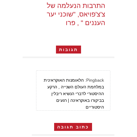
התרבות הנעלמה של
צ'צ'פויאס, "שוכני יער
העננים " , פרו
תגובות
Pingback:
הלאומנות האוקראינית
במלחמת העולם השנייה , הרקע
ההיסטורי לדברי הנשיא ריבלין
בביקורו באוקראינה | רגעים
היסטוריים
כתוב תגובה