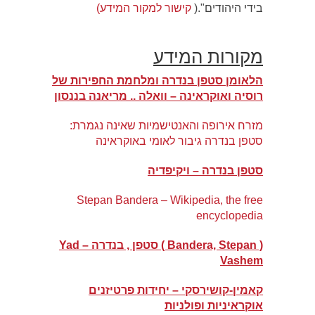
בידי היהודים".(
קישור למקור המידע)
מקורות המידע
הלאומן סטפן בנדרה ומלחמת החפירות של
רוסיה ואוקראינה – וואלה .. מריאנה בננסון
מזרח אירופה והאנטישמיות שאינה נגמרת:
סטפן בנדרה גיבור לאומי באוקראינה
סטפן בנדרה – ויקיפדיה
Stepan Bandera – Wikipedia, the free
encyclopedia
( Bandera, Stepan ) סטפן , בנדרה – Yad
Vashem
קאמין-קושירסקי – יחידות פרטיזנים
אוקראיניות ופולניות