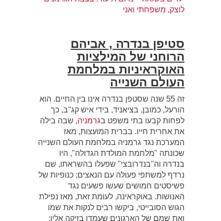
לוצק, משפחתי ואני
סטיפן בנדרה ,
אביהם
הרוחני
של המילציות
האוקראיניות במלחמת
העולם השנייה
זה 55 שנה שסטפן בנדרה אינו בין החיים. הוא
הורעל, כמובן, בציאניד, בידי איש קג"ב, כך
לפחות קבעו בתי משפט ב
גרמניה
, שבה בילה
את אחרית חייו. בברית המועצות, מאז
המערכת נגד גרמניה במלחמת העולם השנייה
שכונתה "מלחמת המולדת הגדולה", היו
בנדרה וה"בנדרובצי" שפעלו בהשראתו, שם
נרדף למשתפי פעולה עם הנאצים; כנופיות של
פשיסטים חמושים שעשו פשעים נגד
האנושות. באוקראינה, לעומת זאת, מאז נפילת
הגוש הסובייטי, ביקשו רבים לנקות את שמו
ואת שמם של הארגונים שעמדו בזיקה אליו;