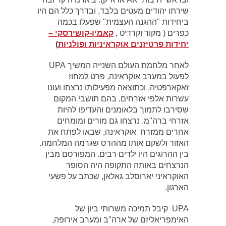
שירתו יהודים מעטים בלבד, ובדרך כלל הם היו
ביחידות "ההגנה העצמית" שפעלו בכמה
כפרים ( מקור וקרדיט ,
קאמין-קושירסקי –
יחידות פרטיזנים אוקראיניות ופולניות
)
לאחר מלחמת העולם השנייה המשיך UPA
לפעול במערב אוקראינה, פרט למחוז
זאקארפטיה, וכתוצאה מפעילותו נרצחו ועונו
עשרות אלפי אזרחים, בהם תושבי המקום
שסירבו לתמוך בלאומנים והעדיפו להיות
אזרחי ברה"מ. נרצחו גם מורים ומומחים
אחרים ממזרח אוקראינה, שבאו לפתח את
האזור ולשקם אותו מההרס שגרמה המלחמה.
בין ההרוגים היו ילדים רבים. המפורסם מבין
הנרצחים באותה התקופה היה הסופר
האוקראיני יארוסלב גאלאן, שכתב על פשעי
הארגון.
UPA קיבל תמיכה משרותי ביון של
האימפריאליזם של ארה"ב ומערב אירופה,