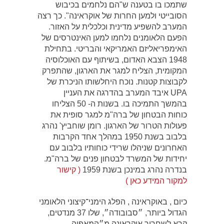
שתמכו בו בטענה ש"הם נלחמים בכיבוש
הסובייטי ולמען החרות של אוקראינה". כך רצה
המערב להשפיע מדינית וכלכלית על האזור.
הפעם הלאומנים נלחמו למען האינטרסים של
האימפריאליזם האמריקאי והבריטי. בתחילת
1948 הצבא האדום, בשיתוף עם האוכלוסיה
המקומית, הצליח למגר את הארגון, שהתפרק
לקבוצות קטנות. נוכח היחלשותו הניכרת של
UPA איבד המערב בהדרגה את העניין
בהמשך התמיכה בו. בשנות ה- 50 הצליחו
כוחות הבטחון של ברה"מ למגר סופית את
פעולות הטרור של הארגון. רומן שוחביץ' נהרג
בלבוב בשנת 1950 במהלך אחד הקרבות
האחרונים שניהלו שרידי כוחותיו בלבוב עם
יחידות של המשרד לבטחון פנים של ברה"מ.
בנדרה נהרג במינכן בשנת 1959
( קישור
למקור המידע כאן )
כיום , באוקראינה , הפלג הימני־קיצוני הלאומני
הגדול ביותר, ״סבובודה״, שלו 37 מנדטים,
קרא לשחרור אוקראינה מ״המאפיה