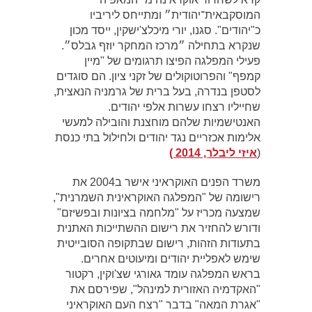
המוסקבאית־יהודית״ ומתייחס ליריביו
כ"יהודים". סגנו, יורי מיכלצ'ישקין, ייסד מכון
שנקרא בתחילה ״מרכז המחקר יוזף גבלס״.
פעילי המפלגה הפיצו תרגומים של "מיין
קמפף" והפרוטוקולים של זקני ציון. הם סוגדים
לסטפן בנדרה, בעל ברית של גרמניה הנאצית,
שחייליו רצחו עשרות אלפי יהודים.
האנטישמיות שלהם מוחצנת והובילה למעשי
אלימות אכזריים נגד יהודים ולחילול בתי כנסת
(
איזי ליבלר, 2014 )
משרד הפנים האוקראיני אישר ב2004 את
רישומה של "המפלגה האוקראינית השמרנית",
שמצעה מכריז על "מלחמה בציונות ובפשיזם"
ודורש להחזיר את רישום ההשתייכות האתנית
בתעודות הזהות, רישום שבתקופה הסובייטית
שימש לאפליית יהודים ומיעוטים אחרים.
בראש המפלגה עומד גאורגי שצ'וקין, רקטור
"האקדמיה האזורית למינהל", שפירסם את
"אגרת המאה" בדבר "רצח העם האוקראיני