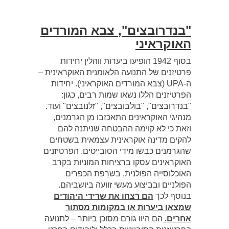
"בנדרובצים",
צבא המורדים
האוקראיני
בסוף 1942 הופיעו ביערות ווהלין יחידות
פרטיזנים של התנועה הלאומנית האוקראינית –
ה-UPA (צבא המורדים האוקראיני). יחידות
הפרטיזנים הללו נשאו שמות רבים, כגון:
"בנדרובצים", "בולבובצים", "זלנובצים" ועוד.
מנהיגי האוקראינים התאכזבו מן הגרמנים,
וזאת כי לא קוימה ההבטחה שניתנה להם
להקים מדינה אוקראינית עצמאית בשטחים
שהגרמנים כבשו מידי הסובייטים. הפרטיזנים
האוקראינים עסקו ברציחות המוניות בקרב
האוכלוסייה הפולנית, בשרֵפת הכפרים
הפולניים ובביצוע מעשי זוועה ביושביהם.
בנוסף לכך
הם רצחו את שרידי היהודים
שמצאו ביערות או במקומות מסתור
אחרים.
הם היוו גורם מסוכן ביותר – לתנועה