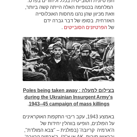
הפרטיזנית הסובייטית בכלל וליהודים בפרט.
המלחמה בכנופיות האלה הייתה קשה ביותר,
וזאת מכיוון שהן נהנו מחסות האוכלוסייה
האזרחית. בסופו של דבר גברה ידם
של
הפרטיזנים הסובייטים
.
בצילום למעלה : Poles being taken away
during the Ukrainian Insurgent Army's
.
1943–45 campaign of mass killings
באמצע 1943, עקב ריבוי התקפות האוקראינים
על הפולנים, הופיעו בווהלין יחידות של
ה'ארמיה קריובה' (בפולנית – "צבא המולדת",
ובראשי תיבות AK או א"ק). ב'ארמיה קריובה'