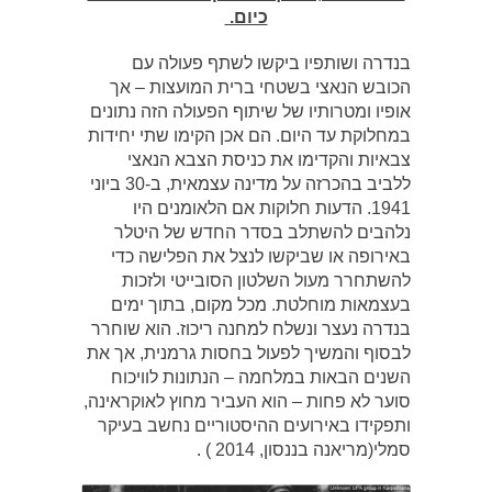
כיום.
בנדרה ושותפיו ביקשו לשתף פעולה עם
הכובש הנאצי בשטחי ברית המועצות – אך
אופיו ומטרותיו של שיתוף הפעולה הזה נתונים
במחלוקת עד היום. הם אכן הקימו שתי יחידות
צבאיות והקדימו את כניסת הצבא הנאצי
ללביב בהכרזה על מדינה עצמאית, ב-30 ביוני
1941. הדעות חלוקות אם הלאומנים היו
נלהבים להשתלב בסדר החדש של היטלר
באירופה או שביקשו לנצל את הפלישה כדי
להשתחרר מעול השלטון הסובייטי ולזכות
בעצמאות מוחלטת. מכל מקום, בתוך ימים
בנדרה נעצר ונשלח למחנה ריכוז. הוא שוחרר
לבסוף והמשיך לפעול בחסות גרמנית, אך את
השנים הבאות במלחמה – הנתונות לוויכוח
סוער לא פחות – הוא העביר מחוץ לאוקראינה,
ותפקידו באירועים ההיסטוריים נחשב בעיקר
סמלי(מריאנה בננסון, 2014 ) .