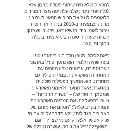
להראות שלא היה שיתוף פעולה מרצון אלא
לכל היותר ניסיון שלא עלה יפה מצד המורדים
הלאומנים לנצל את הכיבוש הנאצי לשם כינון
מדינה עצמאית. ב-2010 בנדרה אף הוכרז
גיבור לאומי בידי הנשיא דאז, ויקטור יושצ'נקו,
הכרזה שעוררה סערה בינלאומית ובוטלה
בתוך זמן קצר.
כיאה לסמל, סטפן נולד ב-1 בינואר 1909.
בעת שהיה תלמיד הוא נהפך פעיל בארגוני
נוער וספורט, ארגונים שהיו מזוהים עם
המחתרת האוקראינית במזרח פולין. גם
כסטודנט הוא המשיך בפעילות פוליטית
במסגרת איגוד הנוער הלאומני האוקראיני,
שמסמך היסוד שלו – "עשרת הדברות" –
ציווה: "תפעל להשגת המדינה האוקראינית
ותמות בקרב עליה"; "תנקום את מותם של
האבירים הגדולים"; "לא תדבר על זה עם מי
שרק אפשר אלא רק עם מי שצריך"; וגם
"תשאף להגדיל את כוחה, עושרה וגודלה של