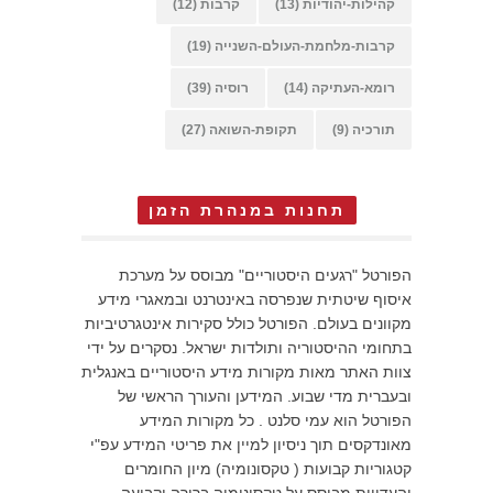
קהילות-יהודיות
(13)
קרבות
(12)
קרבות-מלחמת-העולם-השנייה
(19)
רומא-העתיקה
(14)
רוסיה
(39)
תורכיה
(9)
תקופת-השואה
(27)
תחנות במנהרת הזמן
הפורטל "רגעים היסטוריים" מבוסס על מערכת
איסוף שיטתית שנפרסה באינטרנט ובמאגרי מידע
מקוונים בעולם. הפורטל כולל סקירות אינטגרטיביות
בתחומי ההיסטוריה ותולדות ישראל. נסקרים על ידי
צוות האתר מאות מקורות מידע היסטוריים באנגלית
ובעברית מדי שבוע. המידען והעורך הראשי של
הפורטל הוא עמי סלנט . כל מקורות המידע
מאונדקסים תוך ניסיון למיין את פריטי המידע עפ"י
קטגוריות קבועות ( טקסונומיה) מיון החומרים