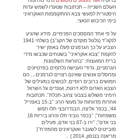
ברוסיה
אגד מסמכים מסווגים
מימי מלחמת
העולם השנייה – תכתובות שנועדו לשמש עדות
היסטורית למעשי צבא ההתקוממות האוקראיני
בימי הכיבוש הנאצי.
על פי אחד המסמכים הפנימיים, מידע שהגיע
לנקוו"ד (גלגול מוקדם של הקג"ב) בשלהי 1941
הצביע על כך הגרמנים פעלו באופן ישיר
להקמת "צבא אוקראיני" בשטחים שכבשו מידי
ברית המועצות: "בהוראת השלטונות
הגרמניים, גדודי הענישה נלחמים בפרטיזנים
ומחסלים אנשים שאינם רצויים לגרמנים… הם
חמושים ברובים רוסיים, לבושים במעילים של
הצבא האדום ללא דרגות, ועונדים על השרוול
הימיני משולש בצבעי צהוב-תכלת". תכתובות
אחרות מדווחות על מעשי הרג: "ב-15 באפריל
44', בכפר ווליצה, הבנדרובצי תלו חמש
משפחות"; "בכפר נוביני תלו והרגו ביריות 16
בני אדם"; "ירו ב-87 בני אדם, פעילים
סובייטים לשעבר ואוקראינים מהמזרח"(
מריאנה בננסון, 2014 ) .