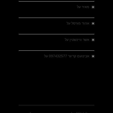
מאיר
על
מלחמת האזרחים ביוון 1946-1949 –
מבחר צילומים היסטוריים
אהוד מורסל
על
רחובות ברסלאו, גרמניה,
בחודשים האחרונים של מלחמת העולם השנייה
אשר וויינשטין
על
רחובות ברסלאו, גרמניה,
בחודשים האחרונים של מלחמת העולם השנייה
אבינועם קריגר 097432577
על
גולני בכיבוש
מזרעת בית ג'אן , הקרב שנשכח