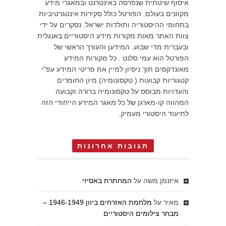
איסוף שיטתית שנפרסה באינטרנט ובמאגרי מידע
מקוונים בעולם. הפורטל כולל סקירות אינטגרטיביות
בתחומי ההיסטוריה ותולדות ישראל. נסקרים על ידי
צוות האתר מאות מקורות מידע היסטוריים באנגלית
ובעברית מדי שבוע. המידען והעורך הראשי של
הפורטל הוא עמי סלנט . כל מקורות המידע
מאונדקסים תוך ניסיון למיין את פריטי המידע עפ"י
קטגוריות קבועות ( טקסונומיה) מיון החומרים
והעדויות מבוסס על טקסונומיה ברורה וקבועה
המהווה קו-מארגן של כל מאגר המידע הייחודי הזה
לתיעוד היסטורי מעמיק.
תגובות אחרונות
איזנמן משה
על
המחתרת באסיזי
מאיר
על
מלחמת האזרחים ביוון 1946-1949 –
מבחר צילומים היסטוריים