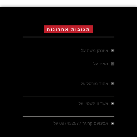
תגובות אחרונות
איזנמן משה
על
המחתרת באסיזי
מאיר
על
מלחמת האזרחים ביוון 1946-1949 –
מבחר צילומים היסטוריים
אהוד מורסל
על
רחובות ברסלאו, גרמניה,
בחודשים האחרונים של מלחמת העולם השנייה
אשר וויינשטין
על
רחובות ברסלאו, גרמניה,
בחודשים האחרונים של מלחמת העולם השנייה
אבינועם קריגר 097432577
על
גולני בכיבוש
מזרעת בית ג'אן , הקרב שנשכח