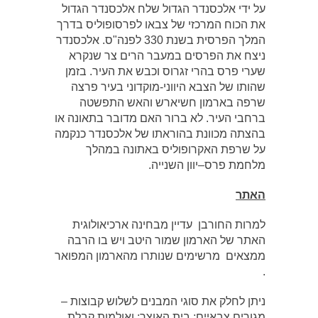
על ידי אלכסנדר הגדול שלח אלכסנדר הגדול
את הכוח המרכזי של צבאו לפרסופוליס בדרך
המלך הפרסית בשנת 330 לפנה"ס. אלכסנדר
ניצח את הפרסים במעבר הרים צר שנקרא
שערי פרס בהרי זגרוס וכבש את העיר. בזמן
שהותו של הצבא היווני-מוקדוני בעיר פרצה
שרפה בארמון חשיארש והאש התפשטה
ברחבי העיר. לא ברור האם מדובר בתאונה או
בהצתה מכוונת בהוראתו של אלכסנדר כנקמה
על שרפת האקרופוליס באתונה במהלך
מלחמת פרס–יוון השנייה.
האתר
למרות החורבן עדיין מבחינה ארכיאולוגית
האתר של הארמון שמור היטב ויש בו הרבה
ממצאים מרשימים שנותרו מהארמון המפואר
.
ניתן לחלק את סוגי המבנים לשלוש קבוצות –
מגורים צבאיים; בית האוצר; ואולמות קבלת