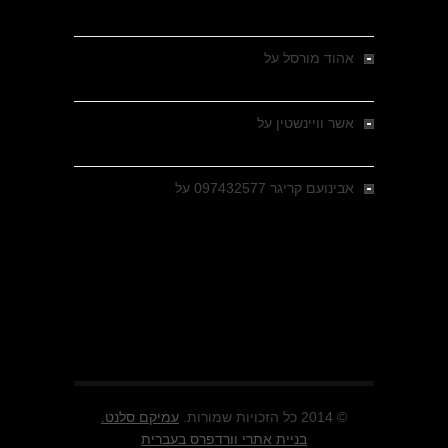
מבחר צילומים היסטוריים
אהוד מורסל
על
רחובות ברסלאו, גרמניה,
בחודשים האחרונים של מלחמת העולם השנייה
אשר וויינשטין
על
רחובות ברסלאו, גרמניה,
בחודשים האחרונים של מלחמת העולם השנייה
אבינועם קריגר 097432577
על
גולני בכיבוש
מזרעת בית ג'אן , הקרב שנשכח
© 2014 כל הזכויות שמורות.
עמיקם סלנט.
בניית אתרי וורדפרס בעברית