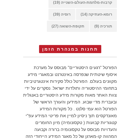
קרבות-מלחמת-העולם-השנייה
(19)
רומא-העתיקה
(14)
רוסיה
(39)
תורכיה
(9)
תקופת-השואה
(27)
תחנות במנהרת הזמן
הפורטל "רגעים היסטוריים" מבוסס על מערכת
איסוף שיטתית שנפרסה באינטרנט ובמאגרי מידע
מקוונים בעולם. הפורטל כולל סקירות אינטגרטיביות
בתחומי ההיסטוריה ותולדות ישראל. נסקרים על ידי
צוות האתר מאות מקורות מידע היסטוריים באנגלית
ובעברית מדי שבוע. המידען והעורך הראשי של
הפורטל הוא עמי סלנט . כל מקורות המידע
מאונדקסים תוך ניסיון למיין את פריטי המידע עפ"י
קטגוריות קבועות ( טקסונומיה) מיון החומרים
והעדויות מבוסס על טקסונומיה ברורה וקבועה
המהווה קו-מארגן של כל מאגר המידע הייחודי הזה