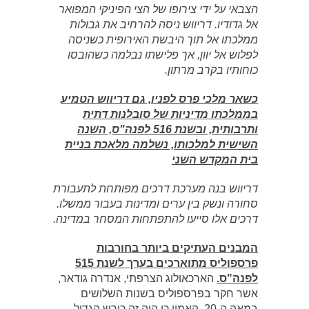
הצבאי על ידי צירופו של הצי הפיניקי המפואר
אל גדודיו. דריווש ניסה להרחיב את גבולות
ממלכתו אל תוך היבשת האירופית כשניסה
לפלוש אל יוון, אך פלישתו נבלמה כשהובסו
כוחותיו בקרב מרתון.
כשאר מלכי פרס לפניו, גם דריווש הטמיע
בממלכתו מדיניות של סובלנות דתית
ותרבותית, ובשנת 516 לפנה"ס, השנה
השישית למלכותו, נשלמה מלאכת בניית
בית המקדש השני
דריווש בנה מערכת דרכים מפותחת לתעבורת
סחורה ונשק בין ערים ומדינות בעבור ממשלו.
דרכים אלו סייעו להתפתחות המסחר במדינה.
המבנים העתיקים ביותר בחורבות
פרספוליס מתוארכים בערך לשנת 515
לפנה"ס.
הארכאולוג הצרפתי, אנדרה גודאר,
אשר חקר בפרספוליס בשנות השלושים
במאה ה-20, האמין כי היה זה כורש הגדול