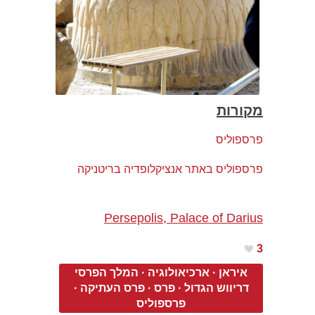
מקורות
פ
רספוליס
פרספוליס באתר אנציקלופדיה בריטניק
ה
Persepolis, Palace of Darius
3
איראן
·
ארכיאולוגיה
·
המלך הפרסי
דריווש הגדול
·
פרס
·
פרס העתיקה
·
פרספוליס