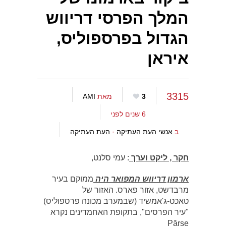
המלך הפרסי דריווש
הגדול בפרספוליס,
איראן
3315
3
מאת
AMI
6 שנים לפני
ב
אנשי העת העתיקה
·
העת העתיקה
חקר , ליקט וערך
: עמי סלנט,
ארמון דריווש המפואר היה
ממוקם בעיר
מרבדשט, אזור פארס. האזור של
טאכט-ג'אמשיד (שבמערב מכונה פרספוליס)
"עיר הפרסים", בתקופת האחמדינים נקרא
Pārse