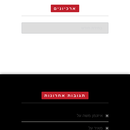
ארכיונים
ארכיונים
תגובות אחרונות
איזנמן משה
על
המחתרת באסיזי
מאיר
על
מלחמת האזרחים ביוון 1946-1949 –