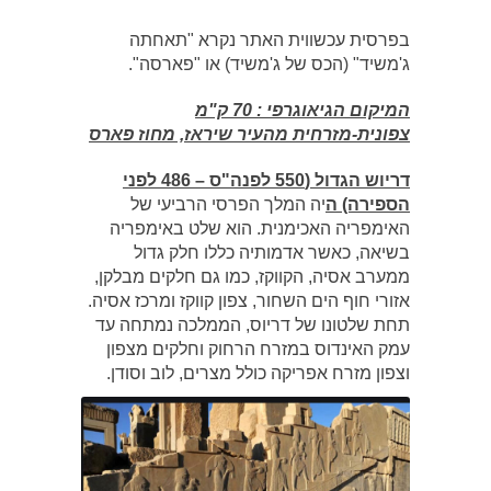
בפרסית עכשווית האתר נקרא "תאחתה
ג'משיד" (הכס של ג'משיד) או "פארסה".
המיקום הגיאוגרפי : 70 ק"מ
צפונית-מזרחית מהעיר שיראז, מחוז פארס
דריוש הגדול (550 לפנה"ס – 486 לפני
הספירה) ה
יה המלך הפרסי הרביעי של
האימפריה האכימנית. הוא שלט באימפריה
בשיאה, כאשר אדמותיה כללו חלק גדול
ממערב אסיה, הקווקז, כמו גם חלקים מבלקן,
אזורי חוף הים השחור, צפון קווקז ומרכז אסיה.
תחת שלטונו של דריוס, הממלכה נמתחה עד
עמק האינדוס במזרח הרחוק וחלקים מצפון
וצפון מזרח אפריקה כולל מצרים, לוב וסודן.