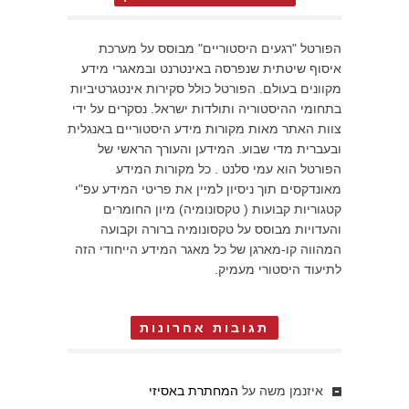
הפורטל "רגעים היסטוריים" מבוסס על מערכת
איסוף שיטתית שנפרסה באינטרנט ובמאגרי מידע
מקוונים בעולם. הפורטל כולל סקירות אינטגרטיביות
בתחומי ההיסטוריה ותולדות ישראל. נסקרים על ידי
צוות האתר מאות מקורות מידע היסטוריים באנגלית
ובעברית מדי שבוע. המידען והעורך הראשי של
הפורטל הוא עמי סלנט . כל מקורות המידע
מאונדקסים תוך ניסיון למיין את פריטי המידע עפ"י
קטגוריות קבועות ( טקסונומיה) מיון החומרים
והעדויות מבוסס על טקסונומיה ברורה וקבועה
המהווה קו-מארגן של כל מאגר המידע הייחודי הזה
לתיעוד היסטורי מעמיק.
תגובות אחרונות
איזנמן משה
על
המחתרת באסיזי