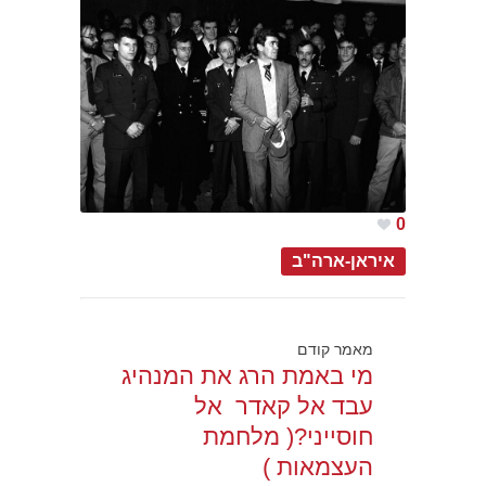
0
איראן-ארה"ב
מאמר קודם
מי באמת הרג את המנהיג
עבד אל קאדר אל
חוסייני?( מלחמת
העצמאות )