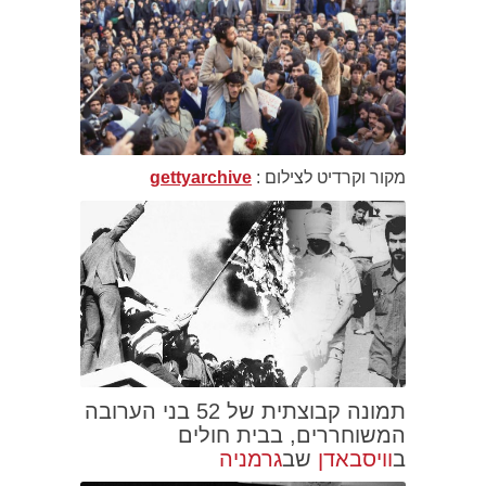
מקור וקרדיט לצילום :
gettyarchive
תמונה קבוצתית של 52 בני הערובה
המשוחררים, בבית חולים
ב
וויסבאדן
שב
גרמניה