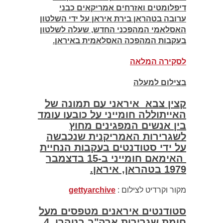
דיפלומטים ואזרחים אמריקאים כבני
ערובה בטהראן בירת
א
יראן על ידי השלטון
האסלאמי המהפכני החדש, שעלה לשלטון
בעקבות המהפכה האסלאמית באיראן.
לסקירה המלאה
בצילום למעלה
קצין צבא איראני עם תמונה של
האייתוללה חומייני על כובעו עומד
בין אנשים המפגינים מחוץ
לשגרירות האמריקנית שנכבשה
על ידי סטודנטים בעקבות הנחיית
האימאם חומייני ב-15 בדצמבר
1979 בטהראן, איראן.
מקור וקרדיט לצילום :
gettyarchive
סטודנטים איראנים מטפסים מעל
חומת שגרירות ארה"ב בטהרן, 4