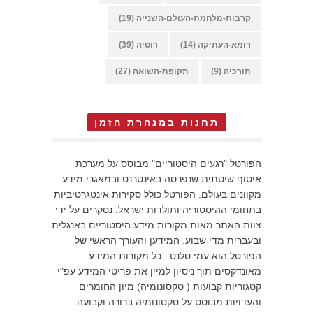
קרבות-מלחמת-העולם-השנייה
(19)
רומא-העתיקה
(14)
רוסיה
(39)
תורכיה
(9)
תקופת-השואה
(27)
תחנות במנהרת הזמן
הפורטל "רגעים היסטוריים" מבוסס על מערכת
איסוף שיטתית שנפרסה באינטרנט ובמאגרי מידע
מקוונים בעולם. הפורטל כולל סקירות אינטגרטיביות
בתחומי ההיסטוריה ותולדות ישראל. נסקרים על ידי
צוות האתר מאות מקורות מידע היסטוריים באנגלית
ובעברית מדי שבוע. המידען והעורך הראשי של
הפורטל הוא עמי סלנט . כל מקורות המידע
מאונדקסים תוך ניסיון למיין את פריטי המידע עפ"י
קטגוריות קבועות ( טקסונומיה) מיון החומרים
והעדויות מבוסס על טקסונומיה ברורה וקבועה