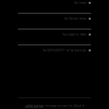
מאיר
על
מלחמת האזרחים ביוון 1946-1949 –
מבחר צילומים היסטוריים
אהוד מורסל
על
רחובות ברסלאו, גרמניה,
בחודשים האחרונים של מלחמת העולם השנייה
אשר וויינשטין
על
רחובות ברסלאו, גרמניה,
בחודשים האחרונים של מלחמת העולם השנייה
אבינועם קריגר 097432577
על
גולני בכיבוש
מזרעת בית ג'אן , הקרב שנשכח
© 2014 כל הזכויות שמורות.
עמיקם סלנט.