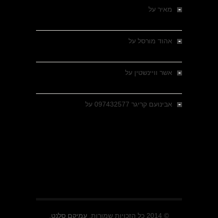
מאיר
על
מלחמת האזרחים ביוון 1946-1949 –
מבחר צילומים היסטוריים
אהוד מורסל
על
רחובות ברסלאו, גרמניה,
בחודשים האחרונים של מלחמת העולם השנייה
אשר וויינשטין
על
רחובות ברסלאו, גרמניה,
בחודשים האחרונים של מלחמת העולם השנייה
אבינועם קריגר 097432577
על
גולני בכיבוש
מזרעת בית ג'אן , הקרב שנשכח
© 2014 כל הזכויות שמורות.
עמיקם סלנט.