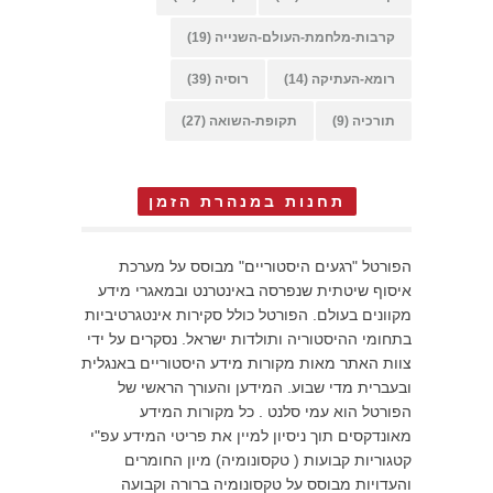
קרבות-מלחמת-העולם-השנייה
(19)
רומא-העתיקה
(14)
רוסיה
(39)
תורכיה
(9)
תקופת-השואה
(27)
תחנות במנהרת הזמן
הפורטל "רגעים היסטוריים" מבוסס על מערכת
איסוף שיטתית שנפרסה באינטרנט ובמאגרי מידע
מקוונים בעולם. הפורטל כולל סקירות אינטגרטיביות
בתחומי ההיסטוריה ותולדות ישראל. נסקרים על ידי
צוות האתר מאות מקורות מידע היסטוריים באנגלית
ובעברית מדי שבוע. המידען והעורך הראשי של
הפורטל הוא עמי סלנט . כל מקורות המידע
מאונדקסים תוך ניסיון למיין את פריטי המידע עפ"י
קטגוריות קבועות ( טקסונומיה) מיון החומרים
והעדויות מבוסס על טקסונומיה ברורה וקבועה