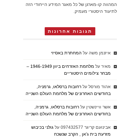
המהווה קו-מארגן של כל מאגר המידע הייחודי הזה
לתיעוד היסטורי מעמיק.
תגובות אחרונות
איזנמן משה
על
המחתרת באסיזי
מאיר
על
מלחמת האזרחים ביוון 1946-1949 –
מבחר צילומים היסטוריים
אהוד מורסל
על
רחובות ברסלאו, גרמניה,
בחודשים האחרונים של מלחמת העולם השנייה
אשר וויינשטין
על
רחובות ברסלאו, גרמניה,
בחודשים האחרונים של מלחמת העולם השנייה
אבינועם קריגר 097432577
על
גולני בכיבוש
מזרעת בית ג'אן , הקרב שנשכח