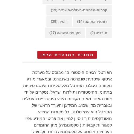
קרבות-מלחמת-העולם-השנייה
(19)
רומא-העתיקה
(14)
רוסיה
(39)
תורכיה
(9)
תקופת-השואה
(27)
תחנות במנהרת הזמן
הפורטל "רגעים היסטוריים" מבוסס על מערכת
איסוף שיטתית שנפרסה באינטרנט ובמאגרי מידע
מקוונים בעולם. הפורטל כולל סקירות אינטגרטיביות
בתחומי ההיסטוריה ותולדות ישראל. נסקרים על ידי
צוות האתר מאות מקורות מידע היסטוריים באנגלית
ובעברית מדי שבוע. המידען והעורך הראשי של
הפורטל הוא עמי סלנט . כל מקורות המידע
מאונדקסים תוך ניסיון למיין את פריטי המידע עפ"י
קטגוריות קבועות ( טקסונומיה) מיון החומרים
והעדויות מבוסס על טקסונומיה ברורה וקבועה