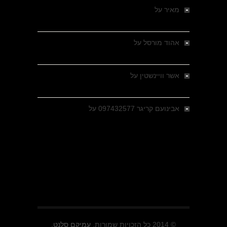
מאיר
על
מלחמת האזרחים ביוון 1946-1949 –
מבחר צילומים היסטוריים
אהוד מורסל
על
רחובות ברסלאו, גרמניה,
בחודשים האחרונים של מלחמת העולם השנייה
אשר וויינשטין
על
רחובות ברסלאו, גרמניה,
בחודשים האחרונים של מלחמת העולם השנייה
אבינועם קריגר 097432577
על
גולני בכיבוש
מזרעת בית ג'אן , הקרב שנשכח
© 2014 כל הזכויות שמורות.
עמיקם סלנט.