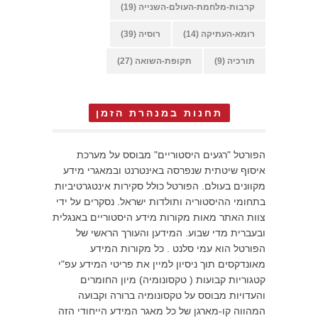
קרבות-מלחמת-העולם-השנייה
(19)
רומא-העתיקה
(14)
רוסיה
(39)
תורכיה
(9)
תקופת-השואה
(27)
תחנות במנהרת הזמן
הפורטל "רגעים היסטוריים" מבוסס על מערכת
איסוף שיטתית שנפרסה באינטרנט ובמאגרי מידע
מקוונים בעולם. הפורטל כולל סקירות אינטגרטיביות
בתחומי ההיסטוריה ותולדות ישראל. נסקרים על ידי
צוות האתר מאות מקורות מידע היסטוריים באנגלית
ובעברית מדי שבוע. המידען והעורך הראשי של
הפורטל הוא עמי סלנט . כל מקורות המידע
מאונדקסים תוך ניסיון למיין את פריטי המידע עפ"י
קטגוריות קבועות ( טקסונומיה) מיון החומרים
והעדויות מבוסס על טקסונומיה ברורה וקבועה
המהווה קו-מארגן של כל מאגר המידע הייחודי הזה