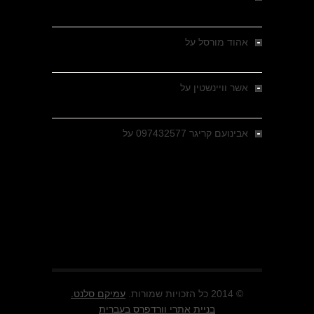
מבחר צילומים היסטוריים
אהוד מורסל
על
רחובות ברסלאו, גרמניה,
בחודשים האחרונים של מלחמת העולם השנייה
אשר וויינשטין
על
רחובות ברסלאו, גרמניה,
בחודשים האחרונים של מלחמת העולם השנייה
אבינועם קריגר 097432577
על
גולני בכיבוש
מזרעת בית ג'אן , הקרב שנשכח
© 2014 כל הזכויות שמורות.
עמיקם סלנט.
בניית אתרי וורדפרס בעברית