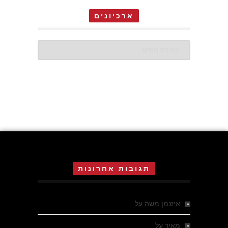
ארכיונים
ארכיונים
תגובות אחרונות
איזנמן משה
על
המחתרת באסיזי
מאיר
על
מלחמת האזרחים ביוון 1946-1949 –