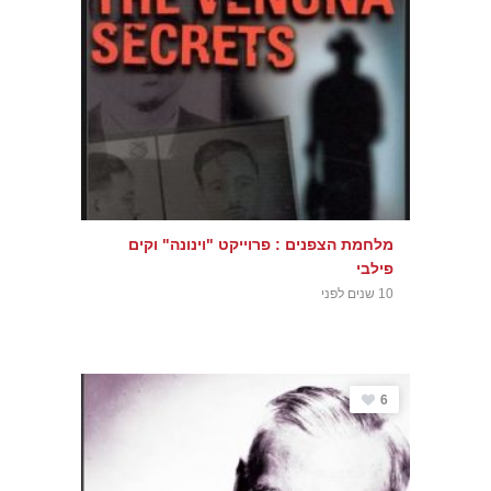
מלחמת הצפנים : פרוייקט "וינונה" וקים
פילבי
10 שנים לפני
6