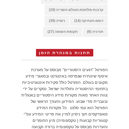
קרבות-מלחמת-העולם-השנייה
(19)
רומא-העתיקה
(14)
רוסיה
(39)
תורכיה
(9)
תקופת-השואה
(27)
תחנות במנהרת הזמן
הפורטל "רגעים היסטוריים" מבוסס על מערכת
איסוף שיטתית שנפרסה באינטרנט ובמאגרי מידע
מקוונים בעולם. הפורטל כולל סקירות אינטגרטיביות
בתחומי ההיסטוריה ותולדות ישראל. נסקרים על ידי
צוות האתר מאות מקורות מידע היסטוריים באנגלית
ובעברית מדי שבוע. המידען והעורך הראשי של
הפורטל הוא עמי סלנט . כל מקורות המידע
מאונדקסים תוך ניסיון למיין את פריטי המידע עפ"י
קטגוריות קבועות ( טקסונומיה) מיון החומרים
והעדויות מבוסס על טקסונומיה ברורה וקבועה