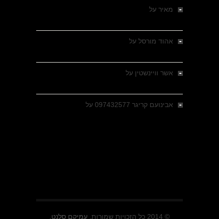
מאיר
על
מלחמת האזרחים ביוון 1946-1949 –
מבחר צילומים היסטוריים
אהוד מורסל
על
רחובות ברסלאו, גרמניה,
בחודשים האחרונים של מלחמת העולם השנייה
אשר וויינשטין
על
רחובות ברסלאו, גרמניה,
בחודשים האחרונים של מלחמת העולם השנייה
אבינועם קריגר 097432577
על
גולני בכיבוש
מזרעת בית ג'אן , הקרב שנשכח
© 2014 כל הזכויות שמורות.
עמיקם סלנט.