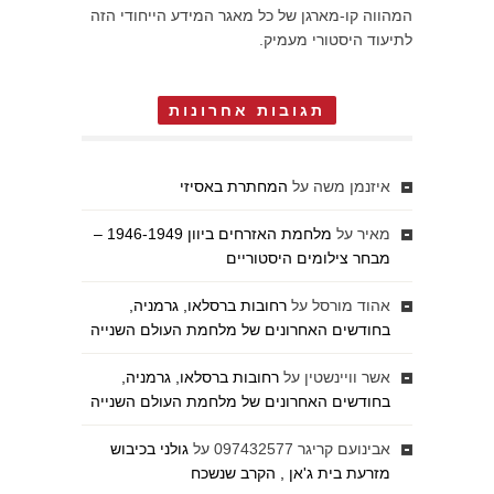
המהווה קו-מארגן של כל מאגר המידע הייחודי הזה
לתיעוד היסטורי מעמיק.
תגובות אחרונות
איזנמן משה
על
המחתרת באסיזי
מאיר
על
מלחמת האזרחים ביוון 1946-1949 –
מבחר צילומים היסטוריים
אהוד מורסל
על
רחובות ברסלאו, גרמניה,
בחודשים האחרונים של מלחמת העולם השנייה
אשר וויינשטין
על
רחובות ברסלאו, גרמניה,
בחודשים האחרונים של מלחמת העולם השנייה
אבינועם קריגר 097432577
על
גולני בכיבוש
מזרעת בית ג'אן , הקרב שנשכח