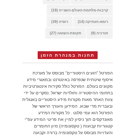
קרבות-מלחמת-העולם-השנייה
(19)
רומא-העתיקה
(14)
רוסיה
(39)
תורכיה
(9)
תקופת-השואה
(27)
תחנות במנהרת הזמן
הפורטל "רגעים היסטוריים" מבוסס על מערכת
איסוף שיטתית שנפרסה באינטרנט ובמאגרי מידע
מקוונים בעולם. הפורטל כולל סקירות אינטגרטיביות
בתחומי ההיסטוריה ותולדות ישראל. נסקרים על ידי
צוות האתר מאות מקורות מידע היסטוריים באנגלית
ובעברית מדי שבוע. המידען והעורך הראשי של
הפורטל הוא עמי סלנט . כל מקורות המידע
מאונדקסים תוך ניסיון למיין את פריטי המידע עפ"י
קטגוריות קבועות ( טקסונומיה) מיון החומרים
והעדויות מבוסס על טקסונומיה ברורה וקבועה