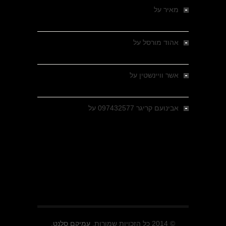
מאיר
על
מלחמת האזרחים ביוון 1946-1949 –
מבחר צילומים היסטוריים
אהוד מורסל
על
רחובות ברסלאו, גרמניה,
בחודשים האחרונים של מלחמת העולם השנייה
אשר וויינשטין
על
רחובות ברסלאו, גרמניה,
בחודשים האחרונים של מלחמת העולם השנייה
אבינועם קריגר 097432577
על
גולני בכיבוש
מזרעת בית ג'אן , הקרב שנשכח
© 2014 כל הזכויות שמורות.
עמיקם סלנט.