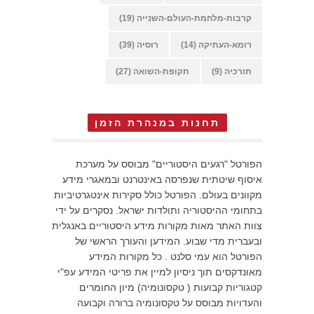
קרבות-מלחמת-העולם-השנייה
(19)
רומא-העתיקה
(14)
רוסיה
(39)
תורכיה
(9)
תקופת-השואה
(27)
תחנות במנהרת הזמן
הפורטל "רגעים היסטוריים" מבוסס על מערכת
איסוף שיטתית שנפרסה באינטרנט ובמאגרי מידע
מקוונים בעולם. הפורטל כולל סקירות אינטגרטיביות
בתחומי ההיסטוריה ותולדות ישראל. נסקרים על ידי
צוות האתר מאות מקורות מידע היסטוריים באנגלית
ובעברית מדי שבוע. המידען והעורך הראשי של
הפורטל הוא עמי סלנט . כל מקורות המידע
מאונדקסים תוך ניסיון למיין את פריטי המידע עפ"י
קטגוריות קבועות ( טקסונומיה) מיון החומרים
והעדויות מבוסס על טקסונומיה ברורה וקבועה