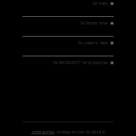
מאיר
על
מלחמת האזרחים ביוון 1946-1949 –
מבחר צילומים היסטוריים
אהוד מורסל
על
רחובות ברסלאו, גרמניה,
בחודשים האחרונים של מלחמת העולם השנייה
אשר וויינשטין
על
רחובות ברסלאו, גרמניה,
בחודשים האחרונים של מלחמת העולם השנייה
אבינועם קריגר 097432577
על
גולני בכיבוש
מזרעת בית ג'אן , הקרב שנשכח
© 2014 כל הזכויות שמורות.
עמיקם סלנט.