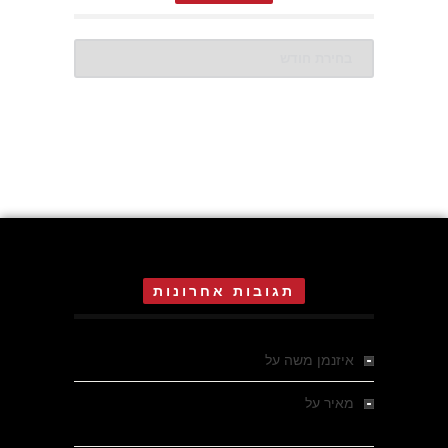
ארכיונים
תגובות אחרונות
איזנמן משה
על
המחתרת באסיזי
מאיר
על
מלחמת האזרחים ביוון 1946-1949 –
מבחר צילומים היסטוריים