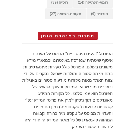
רומא-העתיקה
(14)
רוסיה
(39)
תורכיה
(9)
תקופת-השואה
(27)
תחנות במנהרת הזמן
הפורטל "רגעים היסטוריים" מבוסס על מערכת
איסוף שיטתית שנפרסה באינטרנט ובמאגרי מידע
מקוונים בעולם. הפורטל כולל סקירות אינטגרטיביות
בתחומי ההיסטוריה ותולדות ישראל. נסקרים על ידי
צוות האתר מאות מקורות מידע היסטוריים באנגלית
ובעברית מדי שבוע. המידען והעורך הראשי של
הפורטל הוא עמי סלנט . כל מקורות המידע
מאונדקסים תוך ניסיון למיין את פריטי המידע עפ"י
קטגוריות קבועות ( טקסונומיה) מיון החומרים
והעדויות מבוסס על טקסונומיה ברורה וקבועה
המהווה קו-מארגן של כל מאגר המידע הייחודי הזה
לתיעוד היסטורי מעמיק.