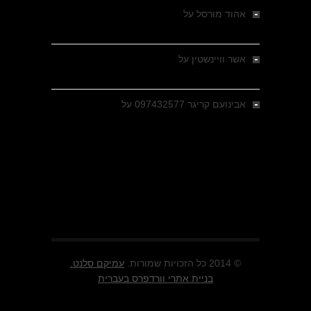
אהוד מורסל
על
רחובות ברסלאו, גרמניה,
בחודשים האחרונים של מלחמת העולם השנייה
אשר וויינשטין
על
רחובות ברסלאו, גרמניה,
בחודשים האחרונים של מלחמת העולם השנייה
אבינועם קריגר 097432577
על
גולני בכיבוש
מזרעת בית ג'אן , הקרב שנשכח
© 2014 כל הזכויות שמורות.
עמיקם סלנט.
בניית אתרי וורדפרס בעברית