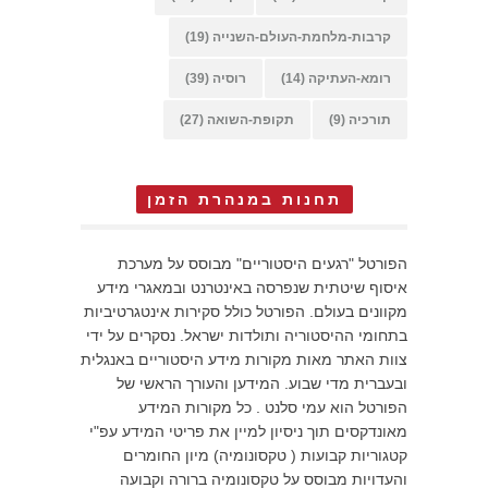
קרבות-מלחמת-העולם-השנייה
(19)
רומא-העתיקה
(14)
רוסיה
(39)
תורכיה
(9)
תקופת-השואה
(27)
תחנות במנהרת הזמן
הפורטל "רגעים היסטוריים" מבוסס על מערכת
איסוף שיטתית שנפרסה באינטרנט ובמאגרי מידע
מקוונים בעולם. הפורטל כולל סקירות אינטגרטיביות
בתחומי ההיסטוריה ותולדות ישראל. נסקרים על ידי
צוות האתר מאות מקורות מידע היסטוריים באנגלית
ובעברית מדי שבוע. המידען והעורך הראשי של
הפורטל הוא עמי סלנט . כל מקורות המידע
מאונדקסים תוך ניסיון למיין את פריטי המידע עפ"י
קטגוריות קבועות ( טקסונומיה) מיון החומרים
והעדויות מבוסס על טקסונומיה ברורה וקבועה