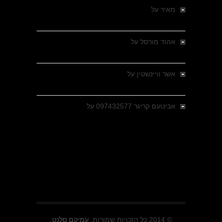
מאיר
על
מלחמת האזרחים ביוון 1946-1949 –
מבחר צילומים היסטוריים
אהוד מורסל
על
רחובות ברסלאו, גרמניה,
בחודשים האחרונים של מלחמת העולם השנייה
אשר וויינשטין
על
רחובות ברסלאו, גרמניה,
בחודשים האחרונים של מלחמת העולם השנייה
אבינועם קריגר 097432577
על
גולני בכיבוש
מזרעת בית ג'אן , הקרב שנשכח
© 2014 כל הזכויות שמורות.
עמיקם סלנט.