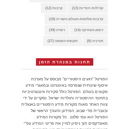
קהילות-יהודיות
(13)
קרבות
(12)
קרבות-מלחמת-העולם-השנייה
(19)
רומא-העתיקה
(14)
רוסיה
(39)
תורכיה
(9)
תקופת-השואה
(27)
תחנות במנהרת הזמן
הפורטל "רגעים היסטוריים" מבוסס על מערכת
איסוף שיטתית שנפרסה באינטרנט ובמאגרי מידע
מקוונים בעולם. הפורטל כולל סקירות אינטגרטיביות
בתחומי ההיסטוריה ותולדות ישראל. נסקרים על ידי
צוות האתר מאות מקורות מידע היסטוריים באנגלית
ובעברית מדי שבוע. המידען והעורך הראשי של
הפורטל הוא עמי סלנט . כל מקורות המידע
מאונדקסים תוך ניסיון למיין את פריטי המידע עפ"י