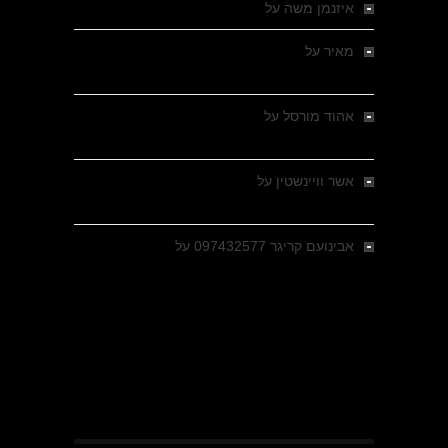
איזנמן משה
על
המחתרת באסיזי
מאיר
על
מלחמת האזרחים ביוון 1946-1949 –
מבחר צילומים היסטוריים
אהוד מורסל
על
רחובות ברסלאו, גרמניה,
בחודשים האחרונים של מלחמת העולם השנייה
אשר וויינשטין
על
רחובות ברסלאו, גרמניה,
בחודשים האחרונים של מלחמת העולם השנייה
אבינועם קריגר 097432577
על
גולני בכיבוש
מזרעת בית ג'אן , הקרב שנשכח