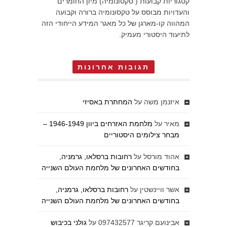
קטגוריות קבועות ( טקסונומיה) מיון החומרים
והעדויות מבוסס על טקסונומיה ברורה וקבועה
המהווה קו-מארגן של כל מאגר המידע הייחודי הזה
לתיעוד היסטורי מעמיק.
תגובות אחרונות
איזנמן משה
על
המחתרת באסיזי
מאיר
על
מלחמת האזרחים ביוון 1946-1949 –
מבחר צילומים היסטוריים
אהוד מורסל
על
רחובות ברסלאו, גרמניה,
בחודשים האחרונים של מלחמת העולם השנייה
אשר וויינשטין
על
רחובות ברסלאו, גרמניה,
בחודשים האחרונים של מלחמת העולם השנייה
אבינועם קריגר 097432577
על
גולני בכיבוש