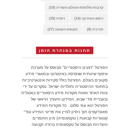
קרבות-מלחמת-העולם-השנייה
(19)
רומא-העתיקה
(14)
רוסיה
(39)
תורכיה
(9)
תקופת-השואה
(27)
תחנות במנהרת הזמן
הפורטל "רגעים היסטוריים" מבוסס על מערכת
איסוף שיטתית שנפרסה באינטרנט ובמאגרי מידע
מקוונים בעולם. הפורטל כולל סקירות אינטגרטיביות
בתחומי ההיסטוריה ותולדות ישראל. נסקרים על ידי
צוות האתר מאות מקורות מידע היסטוריים באנגלית
ובעברית מדי שבוע. המידען והעורך הראשי של
הפורטל הוא עמי סלנט . כל מקורות המידע
מאונדקסים תוך ניסיון למיין את פריטי המידע עפ"י
קטגוריות קבועות ( טקסונומיה) מיון החומרים
והעדויות מבוסס על טקסונומיה ברורה וקבועה