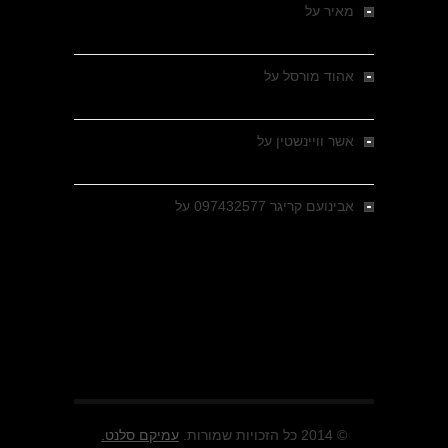
מאיר
על
מלחמת האזרחים ביוון 1946-1949 –
מבחר צילומים היסטוריים
אהוד מורסל
על
רחובות ברסלאו, גרמניה,
בחודשים האחרונים של מלחמת העולם השנייה
אשר וויינשטין
על
רחובות ברסלאו, גרמניה,
בחודשים האחרונים של מלחמת העולם השנייה
אבינועם קריגר 097432577
על
גולני בכיבוש
מזרעת בית ג'אן , הקרב שנשכח
© 2014 כל הזכויות שמורות.
עמיקם סלנט.