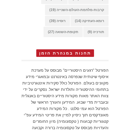
קרבות-מלחמת-העולם-השנייה
(19)
רומא-העתיקה
(14)
רוסיה
(39)
תורכיה
(9)
תקופת-השואה
(27)
תחנות במנהרת הזמן
הפורטל "רגעים היסטוריים" מבוסס על מערכת
איסוף שיטתית שנפרסה באינטרנט ובמאגרי מידע
מקוונים בעולם. הפורטל כולל סקירות אינטגרטיביות
בתחומי ההיסטוריה ותולדות ישראל. נסקרים על ידי
צוות האתר מאות מקורות מידע היסטוריים באנגלית
ובעברית מדי שבוע. המידען והעורך הראשי של
הפורטל הוא עמי סלנט . כל מקורות המידע
מאונדקסים תוך ניסיון למיין את פריטי המידע עפ"י
קטגוריות קבועות ( טקסונומיה) מיון החומרים
והעדויות מבוסס על טקסונומיה ברורה וקבועה