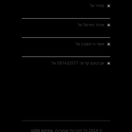
מאיר
על
מלחמת האזרחים ביוון 1946-1949 –
מבחר צילומים היסטוריים
אהוד מורסל
על
רחובות ברסלאו, גרמניה,
בחודשים האחרונים של מלחמת העולם השנייה
אשר וויינשטין
על
רחובות ברסלאו, גרמניה,
בחודשים האחרונים של מלחמת העולם השנייה
אבינועם קריגר 097432577
על
גולני בכיבוש
מזרעת בית ג'אן , הקרב שנשכח
© 2014 כל הזכויות שמורות.
עמיקם סלנט.