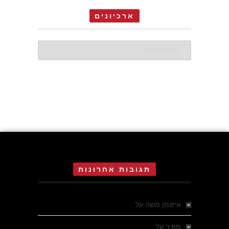
ארכיונים
ארכיונים
תגובות אחרונות
איזנמן משה
על
המחתרת באסיזי
מאיר
על
מלחמת האזרחים ביוון 1946-1949 –