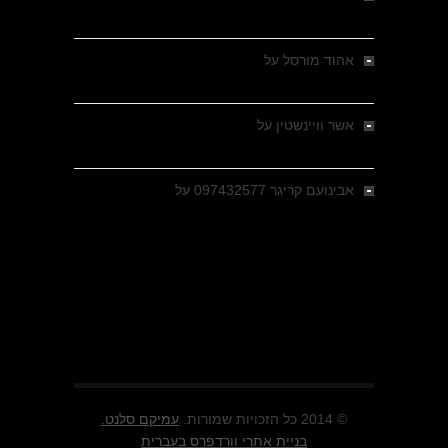
מבחר צילומים היסטוריים
אהוד מורסל
על
רחובות ברסלאו, גרמניה,
בחודשים האחרונים של מלחמת העולם השנייה
אשר וויינשטין
על
רחובות ברסלאו, גרמניה,
בחודשים האחרונים של מלחמת העולם השנייה
אבינועם קריגר 097432577
על
גולני בכיבוש
מזרעת בית ג'אן , הקרב שנשכח
© 2014 כל הזכויות שמורות.
עמיקם סלנט.
בניית אתרי וורדפרס בעברית