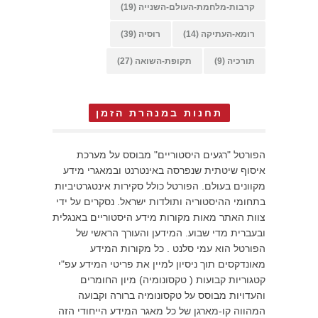
קרבות-מלחמת-העולם-השנייה
(19)
רומא-העתיקה
(14)
רוסיה
(39)
תורכיה
(9)
תקופת-השואה
(27)
תחנות במנהרת הזמן
הפורטל "רגעים היסטוריים" מבוסס על מערכת
איסוף שיטתית שנפרסה באינטרנט ובמאגרי מידע
מקוונים בעולם. הפורטל כולל סקירות אינטגרטיביות
בתחומי ההיסטוריה ותולדות ישראל. נסקרים על ידי
צוות האתר מאות מקורות מידע היסטוריים באנגלית
ובעברית מדי שבוע. המידען והעורך הראשי של
הפורטל הוא עמי סלנט . כל מקורות המידע
מאונדקסים תוך ניסיון למיין את פריטי המידע עפ"י
קטגוריות קבועות ( טקסונומיה) מיון החומרים
והעדויות מבוסס על טקסונומיה ברורה וקבועה
המהווה קו-מארגן של כל מאגר המידע הייחודי הזה