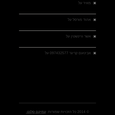
מאיר
על
מלחמת האזרחים ביוון 1946-1949 –
מבחר צילומים היסטוריים
אהוד מורסל
על
רחובות ברסלאו, גרמניה,
בחודשים האחרונים של מלחמת העולם השנייה
אשר וויינשטין
על
רחובות ברסלאו, גרמניה,
בחודשים האחרונים של מלחמת העולם השנייה
אבינועם קריגר 097432577
על
גולני בכיבוש
מזרעת בית ג'אן , הקרב שנשכח
© 2014 כל הזכויות שמורות.
עמיקם סלנט.