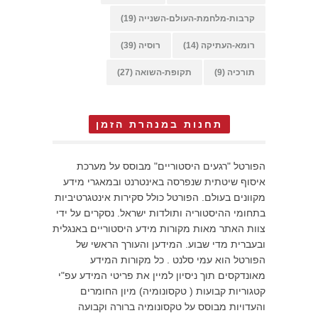
קרבות-מלחמת-העולם-השנייה
(19)
רומא-העתיקה
(14)
רוסיה
(39)
תורכיה
(9)
תקופת-השואה
(27)
תחנות במנהרת הזמן
הפורטל "רגעים היסטוריים" מבוסס על מערכת
איסוף שיטתית שנפרסה באינטרנט ובמאגרי מידע
מקוונים בעולם. הפורטל כולל סקירות אינטגרטיביות
בתחומי ההיסטוריה ותולדות ישראל. נסקרים על ידי
צוות האתר מאות מקורות מידע היסטוריים באנגלית
ובעברית מדי שבוע. המידען והעורך הראשי של
הפורטל הוא עמי סלנט . כל מקורות המידע
מאונדקסים תוך ניסיון למיין את פריטי המידע עפ"י
קטגוריות קבועות ( טקסונומיה) מיון החומרים
והעדויות מבוסס על טקסונומיה ברורה וקבועה