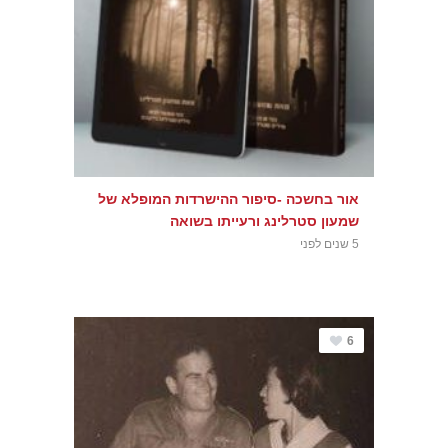
אור בחשכה -סיפור ההישרדות המופלא של
שמעון סטרלינג ורעייתו בשואה
5 שנים לפני
6