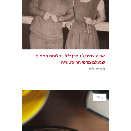
אריה עמית ( טפר) ז"ל : הלוחם האמיץ
שנעלם מדפי ההיסטוריה
8 שנים לפני
6