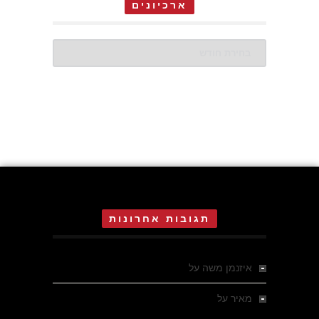
ארכיונים
ארכיונים
תגובות אחרונות
איזנמן משה
על
המחתרת באסיזי
מאיר
על
מלחמת האזרחים ביוון 1946-1949 –
מבחר צילומים היסטוריים