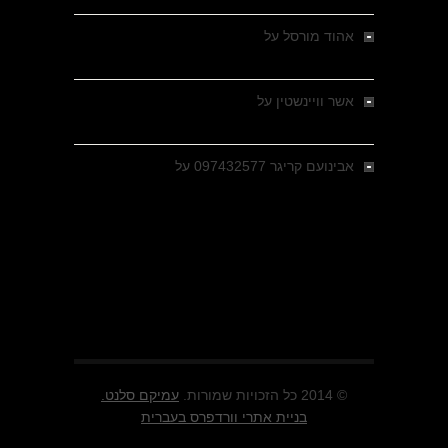
אהוד מורסל
על
רחובות ברסלאו, גרמניה,
בחודשים האחרונים של מלחמת העולם השנייה
אשר וויינשטין
על
רחובות ברסלאו, גרמניה,
בחודשים האחרונים של מלחמת העולם השנייה
אבינועם קריגר 097432577
על
גולני בכיבוש
מזרעת בית ג'אן , הקרב שנשכח
© 2014 כל הזכויות שמורות.
עמיקם סלנט.
בניית אתרי וורדפרס בעברית