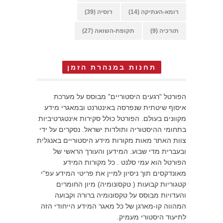
רומא-העתיקה
(14)
רוסיה
(39)
תורכיה
(9)
תקופת-השואה
(27)
תחנות במנהרת הזמן
הפורטל "רגעים היסטוריים" מבוסס על מערכת
איסוף שיטתית שנפרסה באינטרנט ובמאגרי מידע
מקוונים בעולם. הפורטל כולל סקירות אינטגרטיביות
בתחומי ההיסטוריה ותולדות ישראל. נסקרים על ידי
צוות האתר מאות מקורות מידע היסטוריים באנגלית
ובעברית מדי שבוע. המידען והעורך הראשי של
הפורטל הוא עמי סלנט . כל מקורות המידע
מאונדקסים תוך ניסיון למיין את פריטי המידע עפ"י
קטגוריות קבועות ( טקסונומיה) מיון החומרים
והעדויות מבוסס על טקסונומיה ברורה וקבועה
המהווה קו-מארגן של כל מאגר המידע הייחודי הזה
לתיעוד היסטורי מעמיק.