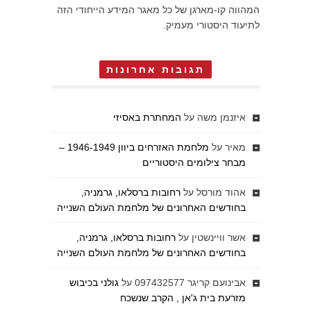
המהווה קו-מארגן של כל מאגר המידע הייחודי הזה
לתיעוד היסטורי מעמיק.
תגובות אחרונות
איזנמן משה
על
המחתרת באסיזי
מאיר
על
מלחמת האזרחים ביוון 1946-1949 –
מבחר צילומים היסטוריים
אהוד מורסל
על
רחובות ברסלאו, גרמניה,
בחודשים האחרונים של מלחמת העולם השנייה
אשר וויינשטין
על
רחובות ברסלאו, גרמניה,
בחודשים האחרונים של מלחמת העולם השנייה
אבינועם קריגר 097432577
על
גולני בכיבוש
מזרעת בית ג'אן , הקרב שנשכח