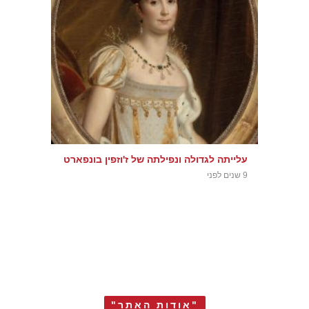
עלייתה לגדולה ונפילתה של ז'וזפין בונפארט
9 שנים לפני
"אודות האתר"