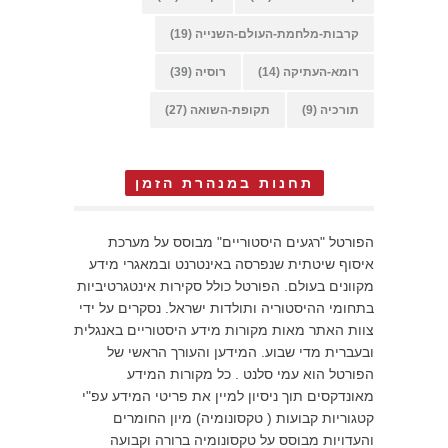
קרבות-מלחמת-העולם-השנייה
(19)
רומא-העתיקה
(14)
רוסיה
(39)
תורכיה
(9)
תקופת-השואה
(27)
תחנות במנהרת הזמן
הפורטל "רגעים היסטוריים" מבוסס על מערכת
איסוף שיטתית שנפרסה באינטרנט ובמאגרי מידע
מקוונים בעולם. הפורטל כולל סקירות אינטגרטיביות
בתחומי ההיסטוריה ותולדות ישראל. נסקרים על ידי
צוות האתר מאות מקורות מידע היסטוריים באנגלית
ובעברית מדי שבוע. המידען והעורך הראשי של
הפורטל הוא עמי סלנט . כל מקורות המידע
מאונדקסים תוך ניסיון למיין את פריטי המידע עפ"י
קטגוריות קבועות ( טקסונומיה) מיון החומרים
והעדויות מבוסס על טקסונומיה ברורה וקבועה