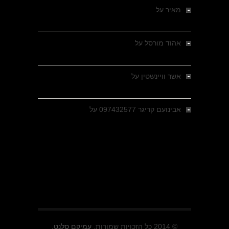
מאיר
על
מלחמת האזרחים ביוון 1946-1949 –
מבחר צילומים היסטוריים
אהוד מורסל
על
רחובות ברסלאו, גרמניה,
בחודשים האחרונים של מלחמת העולם השנייה
אשר וויינשטין
על
רחובות ברסלאו, גרמניה,
בחודשים האחרונים של מלחמת העולם השנייה
אבינועם קריגר 097432577
על
גולני בכיבוש
מזרעת בית ג'אן , הקרב שנשכח
© 2014 כל הזכויות שמורות.
עמיקם סלנט.