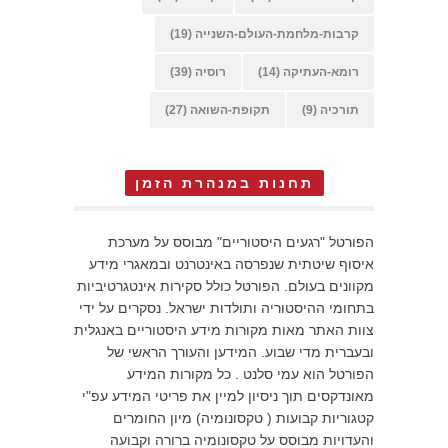
קרבות-מלחמת-העולם-השנייה
(19)
רומא-העתיקה
(14)
רוסיה
(39)
תורכיה
(9)
תקופת-השואה
(27)
תחנות במנהרת הזמן
הפורטל "רגעים היסטוריים" מבוסס על מערכת
איסוף שיטתית שנפרסה באינטרנט ובמאגרי מידע
מקוונים בעולם. הפורטל כולל סקירות אינטגרטיביות
בתחומי ההיסטוריה ותולדות ישראל. נסקרים על ידי
צוות האתר מאות מקורות מידע היסטוריים באנגלית
ובעברית מדי שבוע. המידען והעורך הראשי של
הפורטל הוא עמי סלנט . כל מקורות המידע
מאונדקסים תוך ניסיון למיין את פריטי המידע עפ"י
קטגוריות קבועות ( טקסונומיה) מיון החומרים
והעדויות מבוסס על טקסונומיה ברורה וקבועה