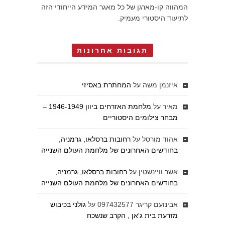
המהווה קו-מארגן של כל מאגר המידע הייחודי הזה
לתיעוד היסטורי מעמיק.
תגובות אחרונות
איזנמן משה
על
המחתרת באסיזי
מאיר
על
מלחמת האזרחים ביוון 1946-1949 –
מבחר צילומים היסטוריים
אהוד מורסל
על
רחובות ברסלאו, גרמניה,
בחודשים האחרונים של מלחמת העולם השנייה
אשר וויינשטין
על
רחובות ברסלאו, גרמניה,
בחודשים האחרונים של מלחמת העולם השנייה
אבינועם קריגר 097432577
על
גולני בכיבוש
מזרעת בית ג'אן , הקרב שנשכח