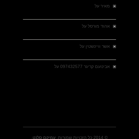
מאיר
על
מלחמת האזרחים ביוון 1946-1949 –
מבחר צילומים היסטוריים
אהוד מורסל
על
רחובות ברסלאו, גרמניה,
בחודשים האחרונים של מלחמת העולם השנייה
אשר וויינשטין
על
רחובות ברסלאו, גרמניה,
בחודשים האחרונים של מלחמת העולם השנייה
אבינועם קריגר 097432577
על
גולני בכיבוש
מזרעת בית ג'אן , הקרב שנשכח
© 2014 כל הזכויות שמורות.
עמיקם סלנט.