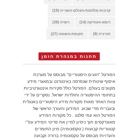
קרבות-מלחמת-העולם-השנייה
(19)
רומא-העתיקה
(14)
רוסיה
(39)
תורכיה
(9)
תקופת-השואה
(27)
תחנות במנהרת הזמן
הפורטל "רגעים היסטוריים" מבוסס על מערכת
איסוף שיטתית שנפרסה באינטרנט ובמאגרי מידע
מקוונים בעולם. הפורטל כולל סקירות אינטגרטיביות
בתחומי ההיסטוריה ותולדות ישראל. נסקרים על ידי
צוות האתר מאות מקורות מידע היסטוריים באנגלית
ובעברית מדי שבוע. המידען והעורך הראשי של
הפורטל הוא עמי סלנט . כל מקורות המידע
מאונדקסים תוך ניסיון למיין את פריטי המידע עפ"י
קטגוריות קבועות ( טקסונומיה) מיון החומרים
והעדויות מבוסס על טקסונומיה ברורה וקבועה