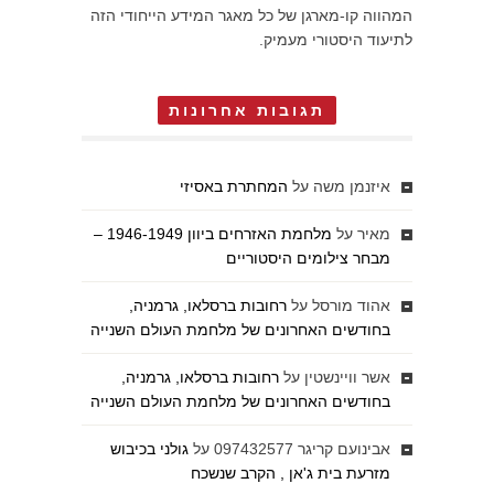
המהווה קו-מארגן של כל מאגר המידע הייחודי הזה
לתיעוד היסטורי מעמיק.
תגובות אחרונות
איזנמן משה
על
המחתרת באסיזי
מאיר
על
מלחמת האזרחים ביוון 1946-1949 –
מבחר צילומים היסטוריים
אהוד מורסל
על
רחובות ברסלאו, גרמניה,
בחודשים האחרונים של מלחמת העולם השנייה
אשר וויינשטין
על
רחובות ברסלאו, גרמניה,
בחודשים האחרונים של מלחמת העולם השנייה
אבינועם קריגר 097432577
על
גולני בכיבוש
מזרעת בית ג'אן , הקרב שנשכח