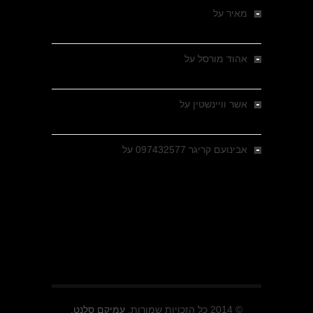
מאיר
על
מלחמת האזרחים ביוון 1946-1949 –
מבחר צילומים היסטוריים
אהוד מורסל
על
רחובות ברסלאו, גרמניה,
בחודשים האחרונים של מלחמת העולם השנייה
אשר וויינשטין
על
רחובות ברסלאו, גרמניה,
בחודשים האחרונים של מלחמת העולם השנייה
אבינועם קריגר 097432577
על
גולני בכיבוש
מזרעת בית ג'אן , הקרב שנשכח
© 2014 כל הזכויות שמורות.
עמיקם סלנט.