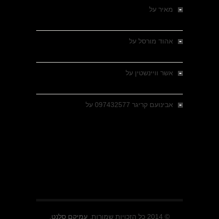
מאיר
על
מלחמת האזרחים ביוון 1946-1949 –
מבחר צילומים היסטוריים
אהוד מורסל
על
רחובות ברסלאו, גרמניה,
בחודשים האחרונים של מלחמת העולם השנייה
אשר וויינשטין
על
רחובות ברסלאו, גרמניה,
בחודשים האחרונים של מלחמת העולם השנייה
אבינועם קריגר 097432577
על
גולני בכיבוש
מזרעת בית ג'אן , הקרב שנשכח
© 2014 כל הזכויות שמורות.
עמיקם סלנט.