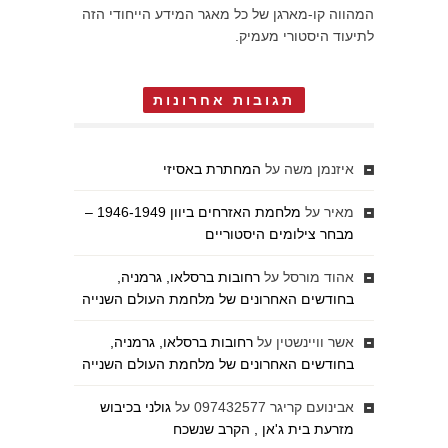
המהווה קו-מארגן של כל מאגר המידע הייחודי הזה
לתיעוד היסטורי מעמיק.
תגובות אחרונות
איזנמן משה
על
המחתרת באסיזי
מאיר
על
מלחמת האזרחים ביוון 1946-1949 –
מבחר צילומים היסטוריים
אהוד מורסל
על
רחובות ברסלאו, גרמניה,
בחודשים האחרונים של מלחמת העולם השנייה
אשר וויינשטין
על
רחובות ברסלאו, גרמניה,
בחודשים האחרונים של מלחמת העולם השנייה
אבינועם קריגר 097432577
על
גולני בכיבוש
מזרעת בית ג'אן , הקרב שנשכח