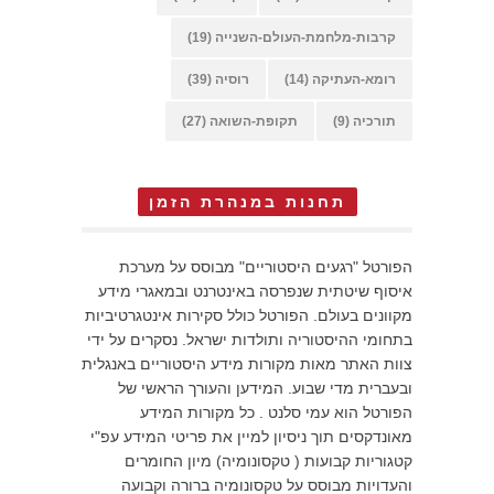
קרבות-מלחמת-העולם-השנייה
(19)
רומא-העתיקה
(14)
רוסיה
(39)
תורכיה
(9)
תקופת-השואה
(27)
תחנות במנהרת הזמן
הפורטל "רגעים היסטוריים" מבוסס על מערכת
איסוף שיטתית שנפרסה באינטרנט ובמאגרי מידע
מקוונים בעולם. הפורטל כולל סקירות אינטגרטיביות
בתחומי ההיסטוריה ותולדות ישראל. נסקרים על ידי
צוות האתר מאות מקורות מידע היסטוריים באנגלית
ובעברית מדי שבוע. המידען והעורך הראשי של
הפורטל הוא עמי סלנט . כל מקורות המידע
מאונדקסים תוך ניסיון למיין את פריטי המידע עפ"י
קטגוריות קבועות ( טקסונומיה) מיון החומרים
והעדויות מבוסס על טקסונומיה ברורה וקבועה