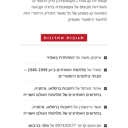
קטגוריות קבועות ( טקסונומיה) מיון החומרים
והעדויות מבוסס על טקסונומיה ברורה וקבועה
המהווה קו-מארגן של כל מאגר המידע הייחודי הזה
לתיעוד היסטורי מעמיק.
תגובות אחרונות
איזנמן משה
על
המחתרת באסיזי
מאיר
על
מלחמת האזרחים ביוון 1946-1949 –
מבחר צילומים היסטוריים
אהוד מורסל
על
רחובות ברסלאו, גרמניה,
בחודשים האחרונים של מלחמת העולם השנייה
אשר וויינשטין
על
רחובות ברסלאו, גרמניה,
בחודשים האחרונים של מלחמת העולם השנייה
אבינועם קריגר 097432577
על
גולני בכיבוש