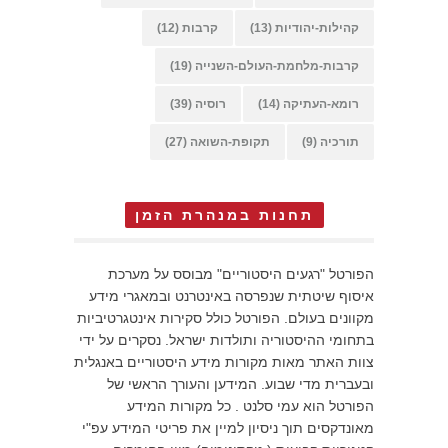
קהילות-יהודיות
(13)
קרבות
(12)
קרבות-מלחמת-העולם-השנייה
(19)
רומא-העתיקה
(14)
רוסיה
(39)
תורכיה
(9)
תקופת-השואה
(27)
תחנות במנהרת הזמן
הפורטל "רגעים היסטוריים" מבוסס על מערכת
איסוף שיטתית שנפרסה באינטרנט ובמאגרי מידע
מקוונים בעולם. הפורטל כולל סקירות אינטגרטיביות
בתחומי ההיסטוריה ותולדות ישראל. נסקרים על ידי
צוות האתר מאות מקורות מידע היסטוריים באנגלית
ובעברית מדי שבוע. המידען והעורך הראשי של
הפורטל הוא עמי סלנט . כל מקורות המידע
מאונדקסים תוך ניסיון למיין את פריטי המידע עפ"י