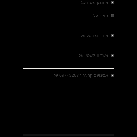
איזנמן משה
על
המחתרת באסיזי
מאיר
על
מלחמת האזרחים ביוון 1946-1949 –
מבחר צילומים היסטוריים
אהוד מורסל
על
רחובות ברסלאו, גרמניה,
בחודשים האחרונים של מלחמת העולם השנייה
אשר וויינשטין
על
רחובות ברסלאו, גרמניה,
בחודשים האחרונים של מלחמת העולם השנייה
אבינועם קריגר 097432577
על
גולני בכיבוש
מזרעת בית ג'אן , הקרב שנשכח