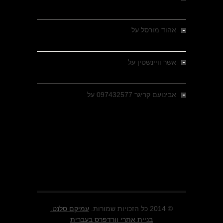
מבחר צילומים היסטוריים
אהוד מורסל
על
רחובות ברסלאו, גרמניה,
בחודשים האחרונים של מלחמת העולם השנייה
אשר וויינשטין
על
רחובות ברסלאו, גרמניה,
בחודשים האחרונים של מלחמת העולם השנייה
אבינועם קריגר 097432577
על
גולני בכיבוש
מזרעת בית ג'אן , הקרב שנשכח
© 2014 כל הזכויות שמורות.
עמיקם סלנט.
בניית אתרי וורדפרס בעברית