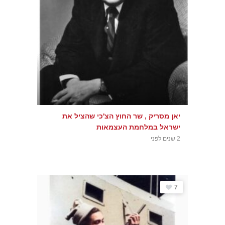
יאן מסריק , שר החוץ הצ'כי שהציל את
ישראל במלחמת העצמאות
2 שנים לפני
7