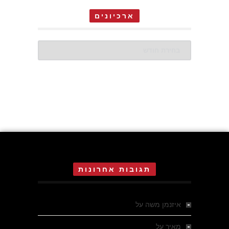
ארכיונים
ארכיונים
תגובות אחרונות
איזנמן משה
על
המחתרת באסיזי
מאיר
על
מלחמת האזרחים ביוון 1946-1949 –