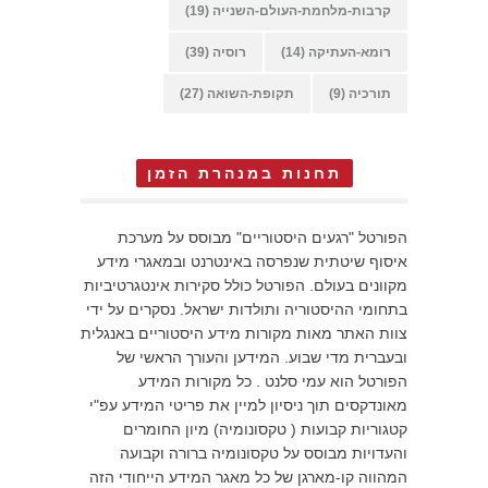
קרבות-מלחמת-העולם-השנייה
(19)
רומא-העתיקה
(14)
רוסיה
(39)
תורכיה
(9)
תקופת-השואה
(27)
תחנות במנהרת הזמן
הפורטל "רגעים היסטוריים" מבוסס על מערכת
איסוף שיטתית שנפרסה באינטרנט ובמאגרי מידע
מקוונים בעולם. הפורטל כולל סקירות אינטגרטיביות
בתחומי ההיסטוריה ותולדות ישראל. נסקרים על ידי
צוות האתר מאות מקורות מידע היסטוריים באנגלית
ובעברית מדי שבוע. המידען והעורך הראשי של
הפורטל הוא עמי סלנט . כל מקורות המידע
מאונדקסים תוך ניסיון למיין את פריטי המידע עפ"י
קטגוריות קבועות ( טקסונומיה) מיון החומרים
והעדויות מבוסס על טקסונומיה ברורה וקבועה
המהווה קו-מארגן של כל מאגר המידע הייחודי הזה