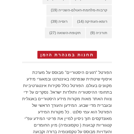
קרבות-מלחמת-העולם-השנייה
(19)
רומא-העתיקה
(14)
רוסיה
(39)
תורכיה
(9)
תקופת-השואה
(27)
תחנות במנהרת הזמן
הפורטל "רגעים היסטוריים" מבוסס על מערכת
איסוף שיטתית שנפרסה באינטרנט ובמאגרי מידע
מקוונים בעולם. הפורטל כולל סקירות אינטגרטיביות
בתחומי ההיסטוריה ותולדות ישראל. נסקרים על ידי
צוות האתר מאות מקורות מידע היסטוריים באנגלית
ובעברית מדי שבוע. המידען והעורך הראשי של
הפורטל הוא עמי סלנט . כל מקורות המידע
מאונדקסים תוך ניסיון למיין את פריטי המידע עפ"י
קטגוריות קבועות ( טקסונומיה) מיון החומרים
והעדויות מבוסס על טקסונומיה ברורה וקבועה