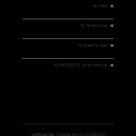
מאיר
על
מלחמת האזרחים ביוון 1946-1949 –
מבחר צילומים היסטוריים
אהוד מורסל
על
רחובות ברסלאו, גרמניה,
בחודשים האחרונים של מלחמת העולם השנייה
אשר וויינשטין
על
רחובות ברסלאו, גרמניה,
בחודשים האחרונים של מלחמת העולם השנייה
אבינועם קריגר 097432577
על
גולני בכיבוש
מזרעת בית ג'אן , הקרב שנשכח
© 2014 כל הזכויות שמורות.
עמיקם סלנט.