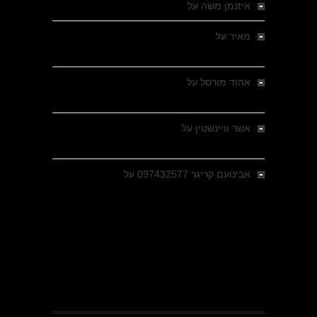
איזנמן משה
על
המחתרת באסיזי
מאיר
על
מלחמת האזרחים ביוון 1946-1949 –
מבחר צילומים היסטוריים
אהוד מורסל
על
רחובות ברסלאו, גרמניה,
בחודשים האחרונים של מלחמת העולם השנייה
אשר וויינשטין
על
רחובות ברסלאו, גרמניה,
בחודשים האחרונים של מלחמת העולם השנייה
אבינועם קריגר 097432577
על
גולני בכיבוש
מזרעת בית ג'אן , הקרב שנשכח