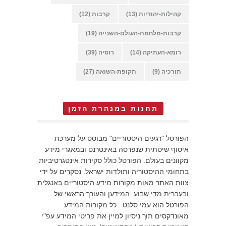
קהילות-יהודיות
(13)
קרבות
(12)
קרבות-מלחמת-העולם-השנייה
(19)
רומא-העתיקה
(14)
רוסיה
(39)
תורכיה
(9)
תקופת-השואה
(27)
תחנות במנהרת הזמן
הפורטל "רגעים היסטוריים" מבוסס על מערכת
איסוף שיטתית שנפרסה באינטרנט ובמאגרי מידע
מקוונים בעולם. הפורטל כולל סקירות אינטגרטיביות
בתחומי ההיסטוריה ותולדות ישראל. נסקרים על ידי
צוות האתר מאות מקורות מידע היסטוריים באנגלית
ובעברית מדי שבוע. המידען והעורך הראשי של
הפורטל הוא עמי סלנט . כל מקורות המידע
מאונדקסים תוך ניסיון למיין את פריטי המידע עפ"י