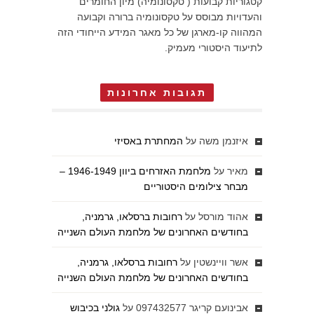
קטגוריות קבועות ( טקסונומיה) מיון החומרים
והעדויות מבוסס על טקסונומיה ברורה וקבועה
המהווה קו-מארגן של כל מאגר המידע הייחודי הזה
לתיעוד היסטורי מעמיק.
תגובות אחרונות
איזנמן משה
על
המחתרת באסיזי
מאיר
על
מלחמת האזרחים ביוון 1946-1949 –
מבחר צילומים היסטוריים
אהוד מורסל
על
רחובות ברסלאו, גרמניה,
בחודשים האחרונים של מלחמת העולם השנייה
אשר וויינשטין
על
רחובות ברסלאו, גרמניה,
בחודשים האחרונים של מלחמת העולם השנייה
אבינועם קריגר 097432577
על
גולני בכיבוש