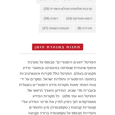
קרבות-מלחמת-העולם-השנייה
(19)
רומא-העתיקה
(14)
רוסיה
(39)
תורכיה
(9)
תקופת-השואה
(27)
תחנות במנהרת הזמן
הפורטל "רגעים היסטוריים" מבוסס על מערכת
איסוף שיטתית שנפרסה באינטרנט ובמאגרי מידע
מקוונים בעולם. הפורטל כולל סקירות אינטגרטיביות
בתחומי ההיסטוריה ותולדות ישראל. נסקרים על ידי
צוות האתר מאות מקורות מידע היסטוריים באנגלית
ובעברית מדי שבוע. המידען והעורך הראשי של
הפורטל הוא עמי סלנט . כל מקורות המידע
מאונדקסים תוך ניסיון למיין את פריטי המידע עפ"י
קטגוריות קבועות ( טקסונומיה) מיון החומרים
והעדויות מבוסס על טקסונומיה ברורה וקבועה