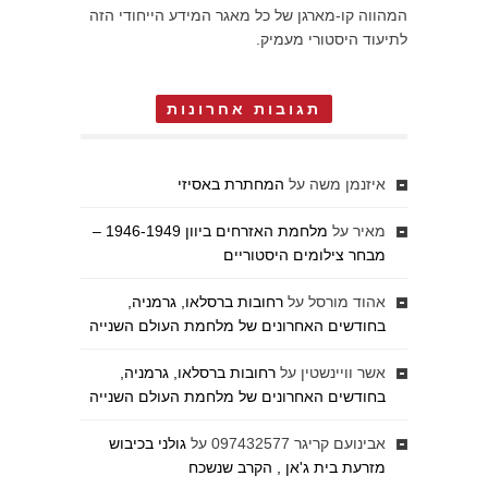
המהווה קו-מארגן של כל מאגר המידע הייחודי הזה
לתיעוד היסטורי מעמיק.
תגובות אחרונות
איזנמן משה
על
המחתרת באסיזי
מאיר
על
מלחמת האזרחים ביוון 1946-1949 –
מבחר צילומים היסטוריים
אהוד מורסל
על
רחובות ברסלאו, גרמניה,
בחודשים האחרונים של מלחמת העולם השנייה
אשר וויינשטין
על
רחובות ברסלאו, גרמניה,
בחודשים האחרונים של מלחמת העולם השנייה
אבינועם קריגר 097432577
על
גולני בכיבוש
מזרעת בית ג'אן , הקרב שנשכח