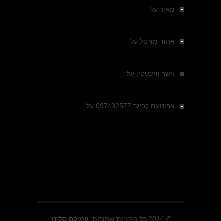
מאיר
על
מלחמת האזרחים ביוון 1946-1949 –
מבחר צילומים היסטוריים
אהוד מורסל
על
רחובות ברסלאו, גרמניה,
בחודשים האחרונים של מלחמת העולם השנייה
אשר וויינשטין
על
רחובות ברסלאו, גרמניה,
בחודשים האחרונים של מלחמת העולם השנייה
אבינועם קריגר 097432577
על
גולני בכיבוש
מזרעת בית ג'אן , הקרב שנשכח
© 2014 כל הזכויות שמורות.
עמיקם סלנט.