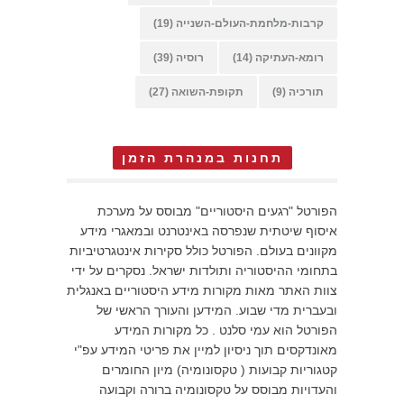
קרבות-מלחמת-העולם-השנייה
(19)
רומא-העתיקה
(14)
רוסיה
(39)
תורכיה
(9)
תקופת-השואה
(27)
תחנות במנהרת הזמן
הפורטל "רגעים היסטוריים" מבוסס על מערכת
איסוף שיטתית שנפרסה באינטרנט ובמאגרי מידע
מקוונים בעולם. הפורטל כולל סקירות אינטגרטיביות
בתחומי ההיסטוריה ותולדות ישראל. נסקרים על ידי
צוות האתר מאות מקורות מידע היסטוריים באנגלית
ובעברית מדי שבוע. המידען והעורך הראשי של
הפורטל הוא עמי סלנט . כל מקורות המידע
מאונדקסים תוך ניסיון למיין את פריטי המידע עפ"י
קטגוריות קבועות ( טקסונומיה) מיון החומרים
והעדויות מבוסס על טקסונומיה ברורה וקבועה