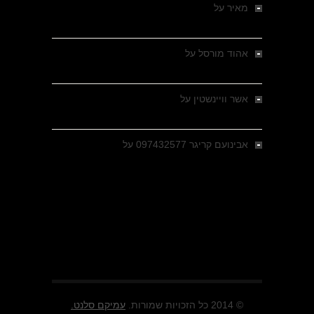
מאיר
על
מלחמת האזרחים ביוון 1946-1949 –
מבחר צילומים היסטוריים
אהוד מורסל
על
רחובות ברסלאו, גרמניה,
בחודשים האחרונים של מלחמת העולם השנייה
אשר וויינשטין
על
רחובות ברסלאו, גרמניה,
בחודשים האחרונים של מלחמת העולם השנייה
אבינועם קריגר 097432577
על
גולני בכיבוש
מזרעת בית ג'אן , הקרב שנשכח
© 2014 כל הזכויות שמורות.
עמיקם סלנט.