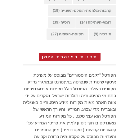
קרבות-מלחמת-העולם-השנייה
(19)
רומא-העתיקה
(14)
רוסיה
(39)
תורכיה
(9)
תקופת-השואה
(27)
תחנות במנהרת הזמן
הפורטל "רגעים היסטוריים" מבוסס על מערכת
איסוף שיטתית שנפרסה באינטרנט ובמאגרי מידע
מקוונים בעולם. הפורטל כולל סקירות אינטגרטיביות
בתחומי ההיסטוריה ותולדות ישראל. נסקרים על ידי
צוות האתר מאות מקורות מידע היסטוריים באנגלית
ובעברית מדי שבוע. המידען והעורך הראשי של
הפורטל הוא עמי סלנט . כל מקורות המידע
מאונדקסים תוך ניסיון למיין את פריטי המידע עפ"י
קטגוריות קבועות ( טקסונומיה) מיון החומרים
והעדויות מבוסס על טקסונומיה ברורה וקבועה