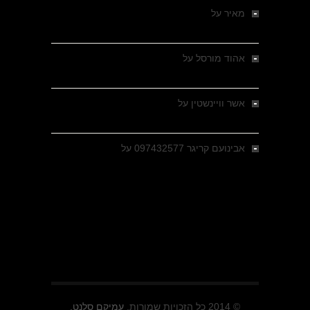
מאיר
על
מלחמת האזרחים ביוון 1946-1949 –
מבחר צילומים היסטוריים
אהוד מורסל
על
רחובות ברסלאו, גרמניה,
בחודשים האחרונים של מלחמת העולם השנייה
אשר וויינשטין
על
רחובות ברסלאו, גרמניה,
בחודשים האחרונים של מלחמת העולם השנייה
אבינועם קריגר 097432577
על
גולני בכיבוש
מזרעת בית ג'אן , הקרב שנשכח
© 2014 כל הזכויות שמורות.
עמיקם סלנט.