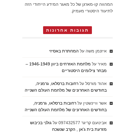
המהווה קו-מארגן של כל מאגר המידע הייחודי הזה
לתיעוד היסטורי מעמיק.
תגובות אחרונות
איזנמן משה
על
המחתרת באסיזי
מאיר
על
מלחמת האזרחים ביוון 1946-1949 –
מבחר צילומים היסטוריים
אהוד מורסל
על
רחובות ברסלאו, גרמניה,
בחודשים האחרונים של מלחמת העולם השנייה
אשר וויינשטין
על
רחובות ברסלאו, גרמניה,
בחודשים האחרונים של מלחמת העולם השנייה
אבינועם קריגר 097432577
על
גולני בכיבוש
מזרעת בית ג'אן , הקרב שנשכח