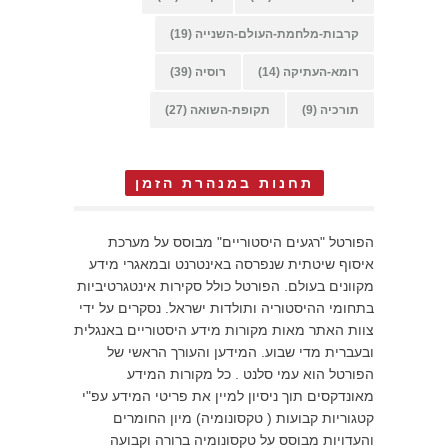
קרבות-מלחמת-העולם-השנייה
(19)
רומא-העתיקה
(14)
רוסיה
(39)
תורכיה
(9)
תקופת-השואה
(27)
תחנות במנהרת הזמן
הפורטל "רגעים היסטוריים" מבוסס על מערכת
איסוף שיטתית שנפרסה באינטרנט ובמאגרי מידע
מקוונים בעולם. הפורטל כולל סקירות אינטגרטיביות
בתחומי ההיסטוריה ותולדות ישראל. נסקרים על ידי
צוות האתר מאות מקורות מידע היסטוריים באנגלית
ובעברית מדי שבוע. המידען והעורך הראשי של
הפורטל הוא עמי סלנט . כל מקורות המידע
מאונדקסים תוך ניסיון למיין את פריטי המידע עפ"י
קטגוריות קבועות ( טקסונומיה) מיון החומרים
והעדויות מבוסס על טקסונומיה ברורה וקבועה