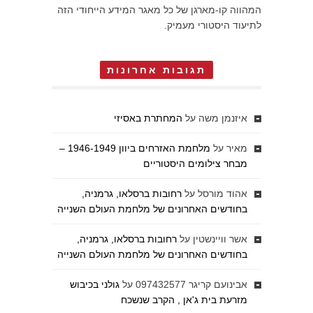
המהווה קו-מארגן של כל מאגר המידע הייחודי הזה
לתיעוד היסטורי מעמיק.
תגובות אחרונות
איזנמן משה
על
המחתרת באסיזי
מאיר
על
מלחמת האזרחים ביוון 1946-1949 –
מבחר צילומים היסטוריים
אהוד מורסל
על
רחובות ברסלאו, גרמניה,
בחודשים האחרונים של מלחמת העולם השנייה
אשר וויינשטין
על
רחובות ברסלאו, גרמניה,
בחודשים האחרונים של מלחמת העולם השנייה
אבינועם קריגר 097432577
על
גולני בכיבוש
מזרעת בית ג'אן , הקרב שנשכח