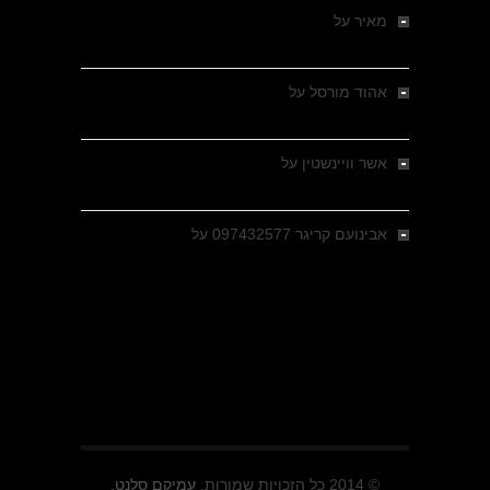
מאיר
על
מלחמת האזרחים ביוון 1946-1949 –
מבחר צילומים היסטוריים
אהוד מורסל
על
רחובות ברסלאו, גרמניה,
בחודשים האחרונים של מלחמת העולם השנייה
אשר וויינשטין
על
רחובות ברסלאו, גרמניה,
בחודשים האחרונים של מלחמת העולם השנייה
אבינועם קריגר 097432577
על
גולני בכיבוש
מזרעת בית ג'אן , הקרב שנשכח
© 2014 כל הזכויות שמורות.
עמיקם סלנט.