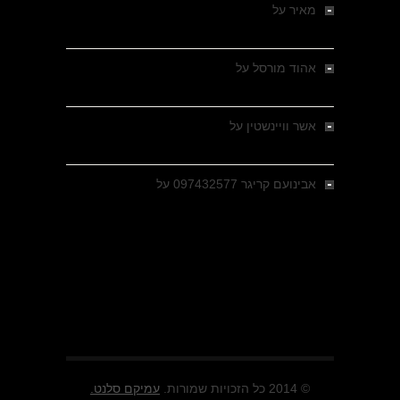
מאיר
על
מלחמת האזרחים ביוון 1946-1949 –
מבחר צילומים היסטוריים
אהוד מורסל
על
רחובות ברסלאו, גרמניה,
בחודשים האחרונים של מלחמת העולם השנייה
אשר וויינשטין
על
רחובות ברסלאו, גרמניה,
בחודשים האחרונים של מלחמת העולם השנייה
אבינועם קריגר 097432577
על
גולני בכיבוש
מזרעת בית ג'אן , הקרב שנשכח
© 2014 כל הזכויות שמורות.
עמיקם סלנט.