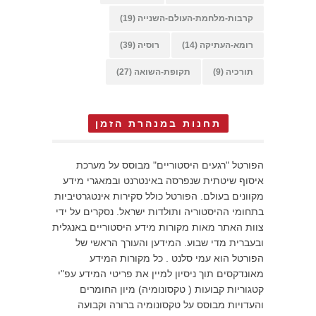
קרבות-מלחמת-העולם-השנייה
(19)
רומא-העתיקה
(14)
רוסיה
(39)
תורכיה
(9)
תקופת-השואה
(27)
תחנות במנהרת הזמן
הפורטל "רגעים היסטוריים" מבוסס על מערכת
איסוף שיטתית שנפרסה באינטרנט ובמאגרי מידע
מקוונים בעולם. הפורטל כולל סקירות אינטגרטיביות
בתחומי ההיסטוריה ותולדות ישראל. נסקרים על ידי
צוות האתר מאות מקורות מידע היסטוריים באנגלית
ובעברית מדי שבוע. המידען והעורך הראשי של
הפורטל הוא עמי סלנט . כל מקורות המידע
מאונדקסים תוך ניסיון למיין את פריטי המידע עפ"י
קטגוריות קבועות ( טקסונומיה) מיון החומרים
והעדויות מבוסס על טקסונומיה ברורה וקבועה