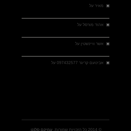
מאיר
על
מלחמת האזרחים ביוון 1946-1949 –
מבחר צילומים היסטוריים
אהוד מורסל
על
רחובות ברסלאו, גרמניה,
בחודשים האחרונים של מלחמת העולם השנייה
אשר וויינשטין
על
רחובות ברסלאו, גרמניה,
בחודשים האחרונים של מלחמת העולם השנייה
אבינועם קריגר 097432577
על
גולני בכיבוש
מזרעת בית ג'אן , הקרב שנשכח
© 2014 כל הזכויות שמורות.
עמיקם סלנט.