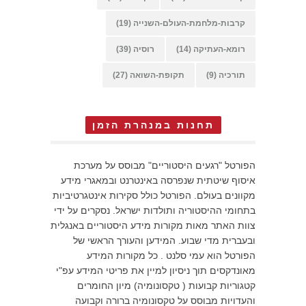
קרבות-מלחמת-העולם-השנייה
(19)
רומא-העתיקה
(14)
רוסיה
(39)
תורכיה
(9)
תקופת-השואה
(27)
תחנות במנהרת הזמן
הפורטל "רגעים היסטוריים" מבוסס על מערכת
איסוף שיטתית שנפרסה באינטרנט ובמאגרי מידע
מקוונים בעולם. הפורטל כולל סקירות אינטגרטיביות
בתחומי ההיסטוריה ותולדות ישראל. נסקרים על ידי
צוות האתר מאות מקורות מידע היסטוריים באנגלית
ובעברית מדי שבוע. המידען והעורך הראשי של
הפורטל הוא עמי סלנט . כל מקורות המידע
מאונדקסים תוך ניסיון למיין את פריטי המידע עפ"י
קטגוריות קבועות ( טקסונומיה) מיון החומרים
והעדויות מבוסס על טקסונומיה ברורה וקבועה