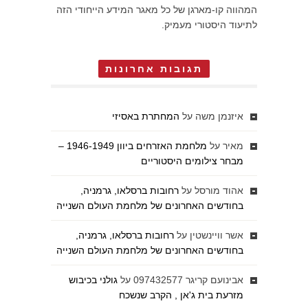
המהווה קו-מארגן של כל מאגר המידע הייחודי הזה
לתיעוד היסטורי מעמיק.
תגובות אחרונות
איזנמן משה
על
המחתרת באסיזי
מאיר
על
מלחמת האזרחים ביוון 1946-1949 –
מבחר צילומים היסטוריים
אהוד מורסל
על
רחובות ברסלאו, גרמניה,
בחודשים האחרונים של מלחמת העולם השנייה
אשר וויינשטין
על
רחובות ברסלאו, גרמניה,
בחודשים האחרונים של מלחמת העולם השנייה
אבינועם קריגר 097432577
על
גולני בכיבוש
מזרעת בית ג'אן , הקרב שנשכח