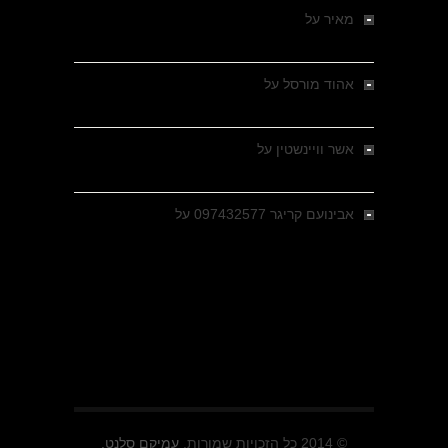
מאיר
על
מלחמת האזרחים ביוון 1946-1949 –
מבחר צילומים היסטוריים
אהוד מורסל
על
רחובות ברסלאו, גרמניה,
בחודשים האחרונים של מלחמת העולם השנייה
אשר וויינשטין
על
רחובות ברסלאו, גרמניה,
בחודשים האחרונים של מלחמת העולם השנייה
אבינועם קריגר 097432577
על
גולני בכיבוש
מזרעת בית ג'אן , הקרב שנשכח
© 2014 כל הזכויות שמורות.
עמיקם סלנט.