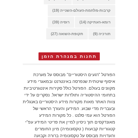
קרבות-מלחמת-העולם-השנייה
(19)
רומא-העתיקה
(14)
רוסיה
(39)
תורכיה
(9)
תקופת-השואה
(27)
תחנות במנהרת הזמן
הפורטל "רגעים היסטוריים" מבוסס על מערכת
איסוף שיטתית שנפרסה באינטרנט ובמאגרי מידע
מקוונים בעולם. הפורטל כולל סקירות אינטגרטיביות
בתחומי ההיסטוריה ותולדות ישראל. נסקרים על ידי
צוות האתר מאות מקורות מידע היסטוריים באנגלית
ובעברית מדי שבוע. המידען והעורך הראשי של
הפורטל הוא עמי סלנט . כל מקורות המידע
מאונדקסים תוך ניסיון למיין את פריטי המידע עפ"י
קטגוריות קבועות ( טקסונומיה) מיון החומרים
והעדויות מבוסס על טקסונומיה ברורה וקבועה