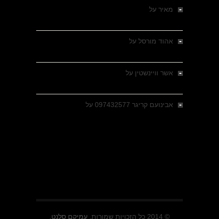
מאיר
על
מלחמת האזרחים ביוון 1946-1949 –
מבחר צילומים היסטוריים
אהוד מורסל
על
רחובות ברסלאו, גרמניה,
בחודשים האחרונים של מלחמת העולם השנייה
אשר וויינשטין
על
רחובות ברסלאו, גרמניה,
בחודשים האחרונים של מלחמת העולם השנייה
אבינועם קריגר 097432577
על
גולני בכיבוש
מזרעת בית ג'אן , הקרב שנשכח
© 2014 כל הזכויות שמורות.
עמיקם סלנט.