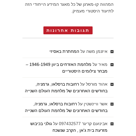
המהווה קו-מארגן של כל מאגר המידע הייחודי הזה
לתיעוד היסטורי מעמיק.
תגובות אחרונות
איזנמן משה
על
המחתרת באסיזי
מאיר
על
מלחמת האזרחים ביוון 1946-1949 –
מבחר צילומים היסטוריים
אהוד מורסל
על
רחובות ברסלאו, גרמניה,
בחודשים האחרונים של מלחמת העולם השנייה
אשר וויינשטין
על
רחובות ברסלאו, גרמניה,
בחודשים האחרונים של מלחמת העולם השנייה
אבינועם קריגר 097432577
על
גולני בכיבוש
מזרעת בית ג'אן , הקרב שנשכח