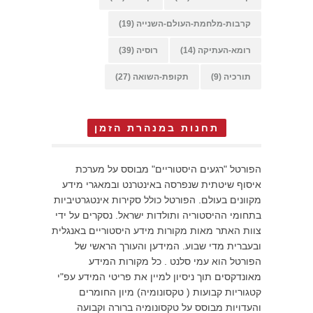
קרבות-מלחמת-העולם-השנייה
(19)
רומא-העתיקה
(14)
רוסיה
(39)
תורכיה
(9)
תקופת-השואה
(27)
תחנות במנהרת הזמן
הפורטל "רגעים היסטוריים" מבוסס על מערכת
איסוף שיטתית שנפרסה באינטרנט ובמאגרי מידע
מקוונים בעולם. הפורטל כולל סקירות אינטגרטיביות
בתחומי ההיסטוריה ותולדות ישראל. נסקרים על ידי
צוות האתר מאות מקורות מידע היסטוריים באנגלית
ובעברית מדי שבוע. המידען והעורך הראשי של
הפורטל הוא עמי סלנט . כל מקורות המידע
מאונדקסים תוך ניסיון למיין את פריטי המידע עפ"י
קטגוריות קבועות ( טקסונומיה) מיון החומרים
והעדויות מבוסס על טקסונומיה ברורה וקבועה