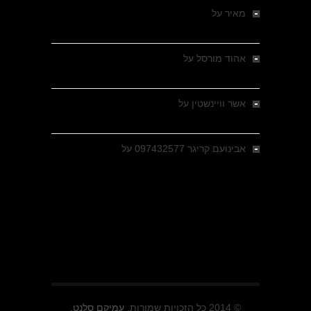
מאיר
על
מלחמת האזרחים ביוון 1946-1949 –
מבחר צילומים היסטוריים
אהוד מורסל
על
רחובות ברסלאו, גרמניה,
בחודשים האחרונים של מלחמת העולם השנייה
אשר וויינשטין
על
רחובות ברסלאו, גרמניה,
בחודשים האחרונים של מלחמת העולם השנייה
אבינועם קריגר 097432577
על
גולני בכיבוש
מזרעת בית ג'אן , הקרב שנשכח
© 2014 כל הזכויות שמורות.
עמיקם סלנט.