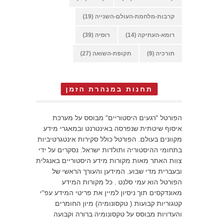
קרבות-מלחמת-העולם-השנייה
(19)
רומא-העתיקה
(14)
רוסיה
(39)
תורכיה
(9)
תקופת-השואה
(27)
תחנות במנהרת הזמן
הפורטל "רגעים היסטוריים" מבוסס על מערכת
איסוף שיטתית שנפרסה באינטרנט ובמאגרי מידע
מקוונים בעולם. הפורטל כולל סקירות אינטגרטיביות
בתחומי ההיסטוריה ותולדות ישראל. נסקרים על ידי
צוות האתר מאות מקורות מידע היסטוריים באנגלית
ובעברית מדי שבוע. המידען והעורך הראשי של
הפורטל הוא עמי סלנט . כל מקורות המידע
מאונדקסים תוך ניסיון למיין את פריטי המידע עפ"י
קטגוריות קבועות ( טקסונומיה) מיון החומרים
והעדויות מבוסס על טקסונומיה ברורה וקבועה